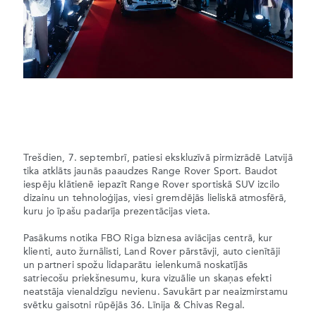
Trešdien, 7. septembrī, patiesi ekskluzīvā pirmizrādē Latvijā
tika atklāts jaunās paaudzes Range Rover Sport. Baudot
iespēju klātienē iepazīt Range Rover sportiskā SUV izcilo
dizainu un tehnoloģijas, viesi gremdējās lieliskā atmosfērā,
kuru jo īpašu padarīja prezentācijas vieta.
Pasākums notika FBO Riga biznesa aviācijas centrā, kur
klienti, auto žurnālisti, Land Rover pārstāvji, auto cienītāji
un partneri spožu lidaparātu ielenkumā noskatījās
satriecošu priekšnesumu, kura vizuālie un skaņas efekti
neatstāja vienaldzīgu nevienu. Savukārt par neaizmirstamu
svētku gaisotni rūpējās 36. Līnija & Chivas Regal.