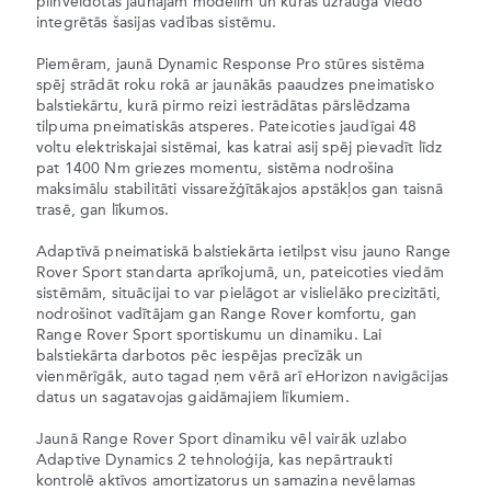
pilnveidotas jaunajam modelim un kuras uzrauga viedo
integrētās šasijas vadības sistēmu.
Piemēram, jaunā Dynamic Response Pro stūres sistēma
spēj strādāt roku rokā ar jaunākās paaudzes pneimatisko
balstiekārtu, kurā pirmo reizi iestrādātas pārslēdzama
tilpuma pneimatiskās atsperes. Pateicoties jaudīgai 48
voltu elektriskajai sistēmai, kas katrai asij spēj pievadīt līdz
pat 1400 Nm griezes momentu, sistēma nodrošina
maksimālu stabilitāti vissarežģītākajos apstākļos gan taisnā
trasē, gan līkumos.
Adaptīvā pneimatiskā balstiekārta ietilpst visu jauno Range
Rover Sport standarta aprīkojumā, un, pateicoties viedām
sistēmām, situācijai to var pielāgot ar vislielāko precizitāti,
nodrošinot vadītājam gan Range Rover komfortu, gan
Range Rover Sport sportiskumu un dinamiku. Lai
balstiekārta darbotos pēc iespējas precīzāk un
vienmērīgāk, auto tagad ņem vērā arī eHorizon navigācijas
datus un sagatavojas gaidāmajiem līkumiem.
Jaunā Range Rover Sport dinamiku vēl vairāk uzlabo
Adaptive Dynamics 2 tehnoloģija, kas nepārtraukti
kontrolē aktīvos amortizatorus un samazina nevēlamas