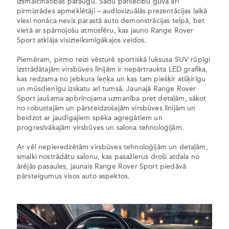
izsmalcinātības paraugu. Šādu pārliecību guva arī
pirmizrādes apmeklētāji – audiovizuālās prezentācijas laikā
viesi nonāca nevis parastā auto demonstrācijas telpā, bet
vietā ar spārnojošu atmosfēru, kas jauno Range Rover
Sport atklāja visizteiksmīgākajos veidos.
Piemēram, pirmo reizi vēsturē sportiskā luksusa SUV rūpīgi
izstrādātajām virsbūves līnijām ir nepārtraukta LED grafika,
kas redzama no jebkura leņķa un kas tam piešķir atšķirīgu
un mūsdienīgu izskatu arī tumsā. Jaunajā Range Rover
Sport jaušama apbrīnojama uzmanība pret detaļām, sākot
no robustajām un pārsteidzošajām virsbūves līnijām un
beidzot ar jaudīgajiem spēka agregātiem un
progresīvākajām virsbūves un salona tehnoloģijām.
Ar vēl nepieredzētām virsbūves tehnoloģijām un detaļām,
smalki nostrādātu salonu, kas pasažierus droši atdala no
ārējās pasaules, jaunais Range Rover Sport piedāvā
pārsteigumus visos auto aspektos.