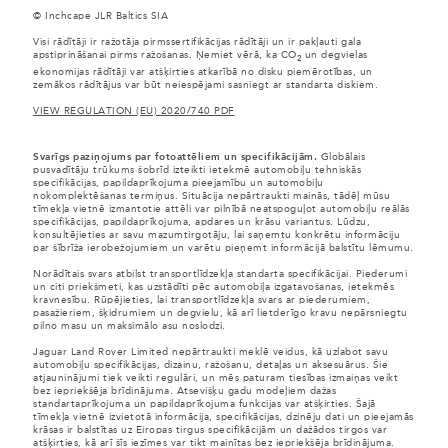
© Inchcape JLR Baltics SIA
Visi rādītāji ir ražotāja pirmssertifikācijas rādītāji un ir pakļauti gala
apstiprināšanai pirms ražošanas. Ņemiet vērā, ka CO
un degvielas
2
ekonomijas rādītāji var atšķirties atkarībā no disku piemērotības, un
zemākos rādītājus var būt neiespējami sasniegt ar standarta diskiem.
VIEW REGULATION (EU) 2020/740 PDF
Svarīgs paziņojums par fotoattēliem un specifikācijām.
Globālais
pusvadītāju trūkums šobrīd izteikti ietekmē automobiļu tehniskās
specifikācijas, papildaprīkojuma pieejamību un automobiļu
nokomplektēšanas termiņus. Situācija nepārtraukti mainās, tādēļ mūsu
tīmekļa vietnē izmantotie attēli var pilnībā neatspoguļot automobiļu reālās
specifikācijas, papildaprīkojuma, apdares un krāsu variantus. Lūdzu,
konsultējieties ar savu mazumtirgotāju, lai saņemtu konkrētu informāciju
par šībrīža ierobežojumiem un varētu pieņemt informācijā balstītu lēmumu.
Norādītais svars atbilst transportlīdzekļa standarta specifikācijai. Piederumi
un citi priekšmeti, kas uzstādīti pēc automobiļa izgatavošanas, ietekmēs
kravnesību. Rūpējieties, lai transportlīdzekļa svars ar piederumiem,
pasažieriem, šķidrumiem un degvielu, kā arī lietderīgo kravu nepārsniegtu
pilno masu un maksimālo asu noslodzi.
Jaguar Land Rover Limited nepārtraukti meklē veidus, kā uzlabot savu
automobiļu specifikācijas, dizainu, ražošanu, detaļas un aksesuārus. Šie
atjauninājumi tiek veikti regulāri, un mēs paturam tiesības izmaiņas veikt
bez iepriekšēja brīdinājuma. Atsevišķu gadu modeļiem dažas
standartaprīkojuma un papildaprīkojuma funkcijas var atšķirties. Šajā
tīmekļa vietnē izvietotā informācija, specifikācijas, dzinēju dati un pieejamās
krāsas ir balstītas uz Eiropas tirgus specifikācijām un dažādos tirgos var
atšķirties, kā arī šīs iezīmes var tikt mainītas bez iepriekšēja brīdinājuma.