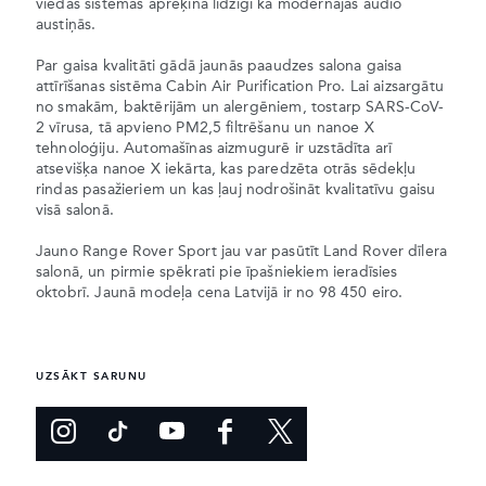
viedās sistēmas aprēķina līdzīgi kā modernajās audio
austiņās.
Par gaisa kvalitāti gādā jaunās paaudzes salona gaisa
attīrīšanas sistēma Cabin Air Purification Pro. Lai aizsargātu
no smakām, baktērijām un alergēniem, tostarp SARS-CoV-
2 vīrusa, tā apvieno PM2,5 filtrēšanu un nanoe X
tehnoloģiju. Automašīnas aizmugurē ir uzstādīta arī
atsevišķa nanoe X iekārta, kas paredzēta otrās sēdekļu
rindas pasažieriem un kas ļauj nodrošināt kvalitatīvu gaisu
visā salonā.
Jauno Range Rover Sport jau var pasūtīt Land Rover dīlera
salonā, un pirmie spēkrati pie īpašniekiem ieradīsies
oktobrī. Jaunā modeļa cena Latvijā ir no 98 450 eiro.
UZSĀKT SARUNU