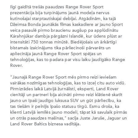
Ilgi gaidītā trešās paaudzes Range Rover Sport
prezentācija bija turpinājums jaunā modeļa nervus
kutinošajai starptautiskajai debijai. Atgādinām, ka tajā
Džeimsa Bonda jaunākās filmas kaskadiere ar jauno Sport
veica pasaulē pirmo braucienu augšup pa applūdinātu
Kárahnjúkar dambja pārgāzni Islandē, kur ūdens plūst ar
intensitāti 750 tonnas minūtē. Biedējošais un ārkārtīgi
bīstamais izaicinājums tika pārliecinoši pārvarēts un
apliecināja jaunā Range Rover Sport spējas un
tehnoloģijas, kas to padara par visu laiku jaudīgāko Range
Rover.
“Jaunajā Range Rover Sport mēs pirmo reizi ieviešam
vairākas nozīmīgas tehnoloģijas, kas to izceļ citu auto vidū.
Pirmizrādes laikā Latvijā žurnālisti, eksperti, Land Rover
cienītāji un partneri bija aicināti pirmo reizi klātienē skatīt
jauno un īpaši jaudīgo luksusa SUV un gūt pārliecību, ka
tas tiešām ir pelnījis īpašo statusu tirgū. Esmu droša, ka
klienti Latvijā iemīlēs jauno modeli, tāpat kā savulaik pirmās
un otrās paaudzes mašīnas," sacīja Juste Jaruše, Jaguar un
Land Rover Baltics biznesa vadītāja.