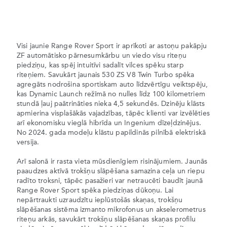
Visi jaunie Range Rover Sport ir aprīkoti ar astoņu pakāpju
ZF automātisko pārnesumkārbu un viedo visu riteņu
piedziņu, kas spēj intuitīvi sadalīt vilces spēku starp
riteņiem. Savukārt jaunais 530 ZS V8 Twin Turbo spēka
agregāts nodrošina sportiskam auto līdzvērtīgu veiktspēju,
kas Dynamic Launch režīmā no nulles līdz 100 kilometriem
stundā ļauj paātrināties nieka 4,5 sekundēs. Dzinēju klāsts
apmierina visplašākās vajadzības, tāpēc klienti var izvēlēties
arī ekonomisku vieglā hibrīda un Ingenium dīzeļdzinējus.
No 2024. gada modeļu klāstu papildinās pilnībā elektriskā
versija.
Arī salonā ir rasta vieta mūsdienīgiem risinājumiem. Jaunās
paaudzes aktīvā trokšņu slāpēšana samazina ceļa un riepu
radīto troksni, tāpēc pasažieri var netraucēti baudīt jaunā
Range Rover Sport spēka piedziņas dūkoņu. Lai
nepārtraukti uzraudzītu ieplūstošās skaņas, trokšņu
slāpēšanas sistēma izmanto mikrofonus un akselerometrus
riteņu arkās, savukārt trokšņu slāpēšanas skaņas profilu