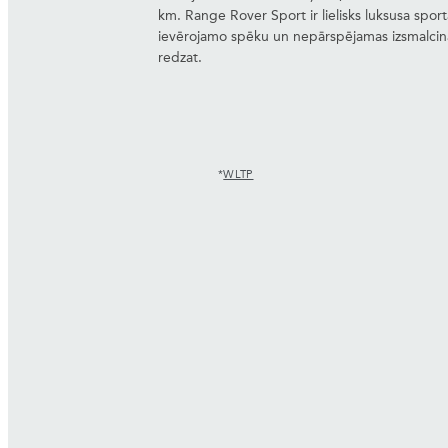
km. Range Rover Sport ir lielisks luksusa spor
ievērojamo spēku un nepārspējamas izsmalcināt
redzat.
*
WLTP