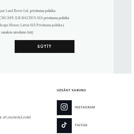
guar Land Rover Ltd.
privātuma politika
NCHCAPE JLR BALTICS SIA
privātuma politika
chcape Motors Latvia SIA Privātuma politika (
s saraksts atrodams šeit
)
UZSĀKT SARUNU
INSTAGRAM
 ATJAUNINĀJUMI
TIKTOK