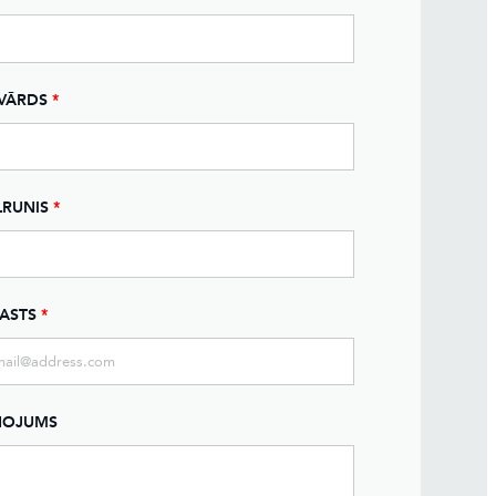
VĀRDS
*
LRUNIS
*
PASTS
*
ŅOJUMS