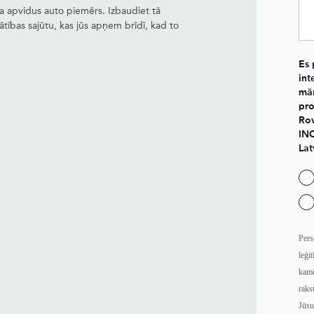
ta apvidus auto piemērs. Izbaudiet tā
ības sajūtu, kas jūs apņem brīdī, kad to
Es 
int
mār
pro
Rov
INC
Lat
Pers
leģit
kamē
raks
Jūsu