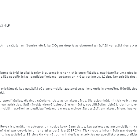
V3 4LF.
anai pirms ražošanas. Ņemiet vērā, ka CO
un degvielas ekonomijas rādītāji var atšķirties atk
2
ūkums šobrīd izteikti ietekmē automobiļu tehniskās specifikācijas, papildaprīkojuma pie
eālās specifikācijas, papildaprīkojuma, apdares un krāsu variantus. Lūdzu, konsultējieties
citi priekšmeti, kas uzstādīti pēc automobiļa izgatavošanas, ietekmēs kravnesību. Rūpējieti
dzi.
pecifikācijas, dizainu, ražošanu, detaļas un aksesuārus. Šie atjauninājumi tiek veikti reg
atšķirties. Šajā tīmekļa vietnē izvietotā informācija, specifikācijas, dzinēju dati un piee
automobiļi ir attēloti ar papildaprīkojumu un mazumtirgotāja uzstādītiem aksesuāriem, kas v
 Rover ir pienākums apkopot un nodot konkrētus datus, kas attiecas uz automobiļiem, kas 
 arī dati par degvielas un enerģijas patēriņu (OBFCM). Tiek nodota informācija par degvie
ulu, kas publicēta
ES tīmekļa vietnē
. Jums ir tiesības atteikties no specifisko transportlī