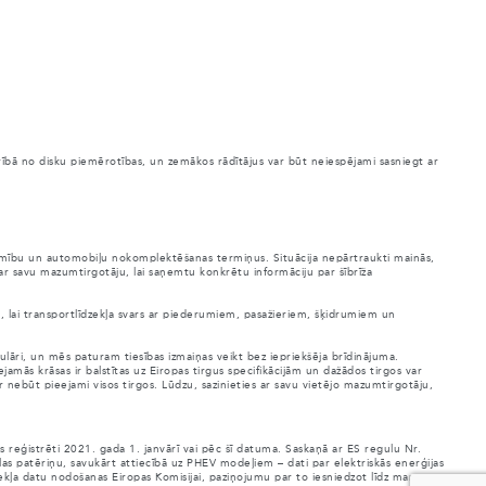
arībā no disku piemērotības, un zemākos rādītājus var būt neiespējami sasniegt ar
ejamību un automobiļu nokomplektēšanas termiņus. Situācija nepārtraukti mainās,
 ar savu mazumtirgotāju, lai saņemtu konkrētu informāciju par šībrīža
es, lai transportlīdzekļa svars ar piederumiem, pasažieriem, šķidrumiem un
ulāri, un mēs paturam tiesības izmaiņas veikt bez iepriekšēja brīdinājuma.
jamās krāsas ir balstītas uz Eiropas tirgus specifikācijām un dažādos tirgos var
ar nebūt pieejami visos tirgos. Lūdzu, sazinieties ar savu vietējo mazumtirgotāju,
reģistrēti 2021. gada 1. janvārī vai pēc šī datuma. Saskaņā ar ES regulu Nr.
las patēriņu, savukārt attiecībā uz PHEV modeļiem – dati par elektriskās enerģijas
dzekļa datu nodošanas Eiropas Komisijai, paziņojumu par to iesniedzot līdz marta