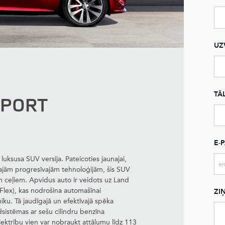
UZ
TĀ
SPORT
E-
ksusa SUV versija. Pateicoties jaunajai,
otajām progresīvajām tehnoloģijām, šis SUV
m ceļiem. Apvidus auto ir veidots uz Land
lex), kas nodrošina automašīnai
ZI
miku. Tā jaudīgajā un efektīvajā spēka
īdsistēmas ar sešu cilindru benzīna
lektrību vien var nobraukt attālumu līdz 113