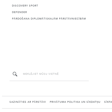
DISCOVERY SPORT
DEFENDER
PĀRDOŠANA DIPLOMĀTISKAJĀM PĀRSTĀVNIECĪBĀM
SAZINĀTIES AR PĀRSTĀVI
PRIVĀTUMA POLITIKA UN SĪKDATŅU
SĪKF