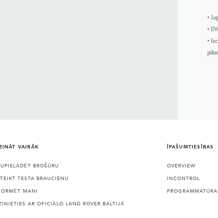
• Ja
• I
• In
piln
ZINĀT VAIRĀK
ĪPAŠUMTIESĪBAS
JUPIELĀDĒT BROŠŪRU
OVERVIEW
ETEIKT TESTA BRAUCIENU
INCONTROL
FORMĒT MANI
PROGRAMMATŪRAS
ZINIETIES AR OFICIĀLO LAND ROVER BALTIJĀ