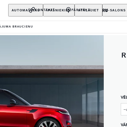
AUTOMAŠĪNAS
ĪPAŠNIEKIEM
ATKLĀJIET
E-SALONS
KONTAKTI
PĀRSTĀVJI
ĀJUMA BRAUCIENU
R
VĒ
VĀ