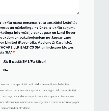
piekrītu manu personas datu apstrādei izrādītās
ereses un mārketinga nolūkos, piekrītu saņemt
ketinga informāciju par Jaguar un Land Rover
duktiem un pakalpojumiem no Jaguar Land
er Limited (Koventrija, Apvienotā Karaliste),
HCAPE JLR BALTICS SIA un Inchcape Motors
via SIA*
*
Jā: E-pastā/SMS/Pa tālruni
Nē
onas dati tiks apstrādāti tiešā mārketinga nolūkos, balstoties uz
īmo interesi personas datu apstrādei un sniegto piekrišanu, tik ilgi,
r nav saņemta sūdzība vai piekrišana datu apstrādei komerciāla
tura informācijas saņemšanai nav izņemta. Detalizēta informācija par
 datu apstrādi ir atrodama: