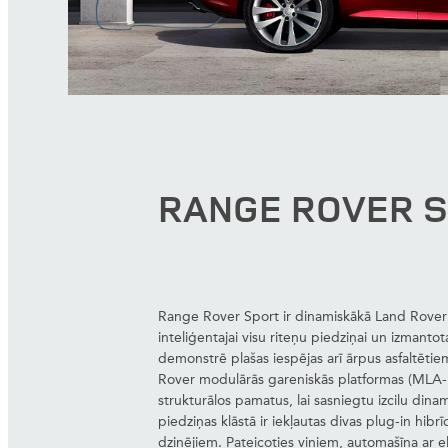
RANGE ROVER 
Range Rover Sport ir dinamiskākā Land Rover lu
inteliģentajai visu riteņu piedziņai un izmant
demonstrē plašas iespējas arī ārpus asfaltētie
Rover modulārās gareniskās platformas (MLA-F
strukturālos pamatus, lai sasniegtu izcilu dina
piedziņas klāstā ir iekļautas divas plug-in hibr
dzinējiem. Pateicoties viņiem, automašīna ar e