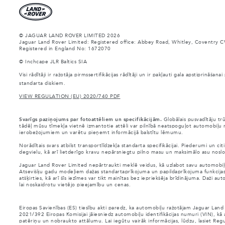
© JAGUAR LAND ROVER LIMITED 2026
Jaguar Land Rover Limited: Registered office: Abbey Road, Whitley, Coventry C
Registered in England No: 1672070
© Inchcape JLR Baltics SIA
Visi rādītāji ir ražotāja pirmssertifikācijas rādītāji un ir pakļauti gala apstiprināš
standarta diskiem.
VIEW REGULATION (EU) 2020/740 PDF
Svarīgs paziņojums par fotoattēliem un specifikācijām.
Globālais pusvadītāju tr
tādēļ mūsu tīmekļa vietnē izmantotie attēli var pilnībā neatspoguļot automobiļu r
ierobežojumiem un varētu pieņemt informācijā balstītu lēmumu.
Norādītais svars atbilst transportlīdzekļa standarta specifikācijai. Piederumi un 
degvielu, kā arī lietderīgo kravu nepārsniegtu pilno masu un maksimālo asu noslo
Jaguar Land Rover Limited nepārtraukti meklē veidus, kā uzlabot savu automobiļu s
Atsevišķu gadu modeļiem dažas standartaprīkojuma un papildaprīkojuma funkcijas var 
atšķirties, kā arī šīs iezīmes var tikt mainītas bez iepriekšēja brīdinājuma. Daži 
lai noskaidrotu vietējo pieejamību un cenas.
Eiropas Savienības (ES) tiesību akti paredz, ka automobiļu ražotājam Jaguar Land
2021/392 Eiropas Komisijai jāiesniedz automobiļu identifikācijas numuri (VIN), kā
patēriņu un nobraukto attālumu. Lai iegūtu vairāk informācijas, lūdzu, lasiet Reg