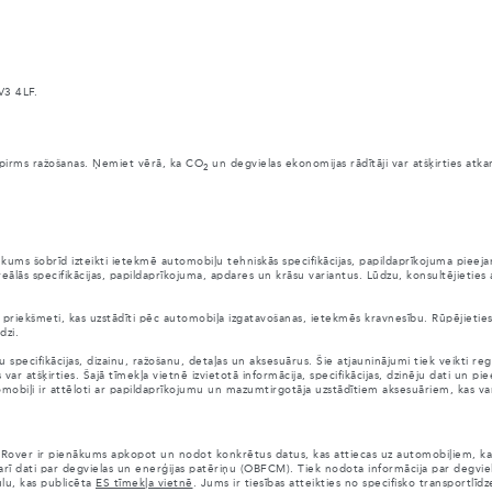
V3 4LF.
anai pirms ražošanas. Ņemiet vērā, ka CO
un degvielas ekonomijas rādītāji var atšķirties atk
2
ūkums šobrīd izteikti ietekmē automobiļu tehniskās specifikācijas, papildaprīkojuma pie
eālās specifikācijas, papildaprīkojuma, apdares un krāsu variantus. Lūdzu, konsultējieties
citi priekšmeti, kas uzstādīti pēc automobiļa izgatavošanas, ietekmēs kravnesību. Rūpējieti
dzi.
pecifikācijas, dizainu, ražošanu, detaļas un aksesuārus. Šie atjauninājumi tiek veikti reg
atšķirties. Šajā tīmekļa vietnē izvietotā informācija, specifikācijas, dzinēju dati un piee
automobiļi ir attēloti ar papildaprīkojumu un mazumtirgotāja uzstādītiem aksesuāriem, kas v
 Rover ir pienākums apkopot un nodot konkrētus datus, kas attiecas uz automobiļiem, kas 
 arī dati par degvielas un enerģijas patēriņu (OBFCM). Tiek nodota informācija par degvie
ulu, kas publicēta
ES tīmekļa vietnē
. Jums ir tiesības atteikties no specifisko transportlī