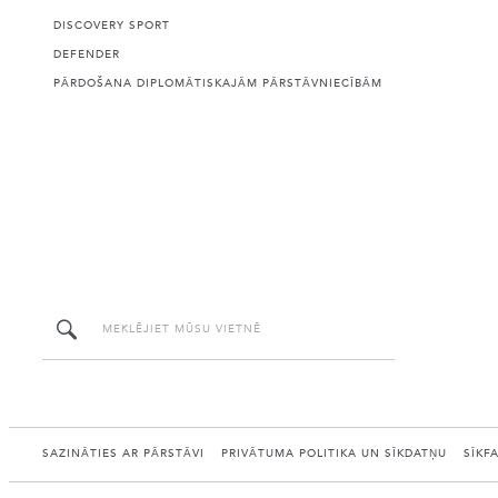
DISCOVERY SPORT
DEFENDER
PĀRDOŠANA DIPLOMĀTISKAJĀM PĀRSTĀVNIECĪBĀM
SAZINĀTIES AR PĀRSTĀVI
PRIVĀTUMA POLITIKA UN SĪKDATŅU
SĪKF