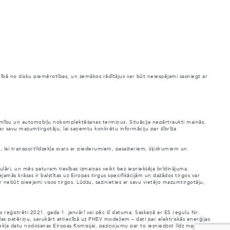
arībā no disku piemērotības, un zemākos rādītājus var būt neiespējami sasniegt ar
ejamību un automobiļu nokomplektēšanas termiņus. Situācija nepārtraukti mainās,
 ar savu mazumtirgotāju, lai saņemtu konkrētu informāciju par šībrīža
es, lai transportlīdzekļa svars ar piederumiem, pasažieriem, šķidrumiem un
ulāri, un mēs paturam tiesības izmaiņas veikt bez iepriekšēja brīdinājuma.
jamās krāsas ir balstītas uz Eiropas tirgus specifikācijām un dažādos tirgos var
ar nebūt pieejami visos tirgos. Lūdzu, sazinieties ar savu vietējo mazumtirgotāju,
reģistrēti 2021. gada 1. janvārī vai pēc šī datuma. Saskaņā ar ES regulu Nr.
las patēriņu, savukārt attiecībā uz PHEV modeļiem – dati par elektriskās enerģijas
dzekļa datu nodošanas Eiropas Komisijai, paziņojumu par to iesniedzot līdz marta