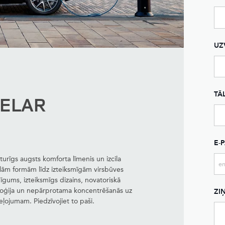
UZ
TĀ
VELAR
E-
urīgs augsts komforta līmenis un izcila
lām formām līdz izteiksmīgām virsbūves
nīgums, izteiksmīgs dizains, novatoriskā
oloģija un nepārprotama koncentrēšanās uz
ZI
eļojumam. Piedzīvojiet to paši.