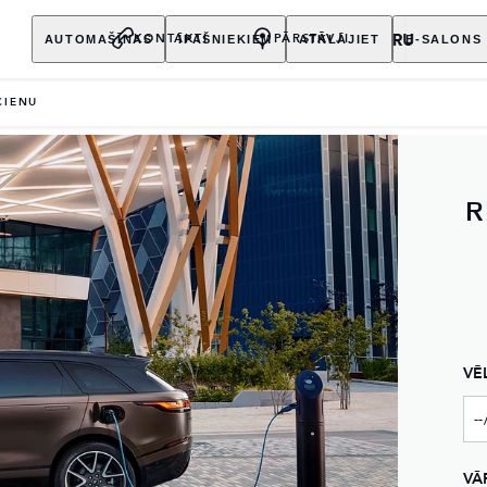
AUTOMAŠĪNAS
ĪPAŠNIEKIEM
ATKLĀJIET
E-SALONS
KONTAKTI
PĀRSTĀVJI
CIENU
R
VĒ
VĀ