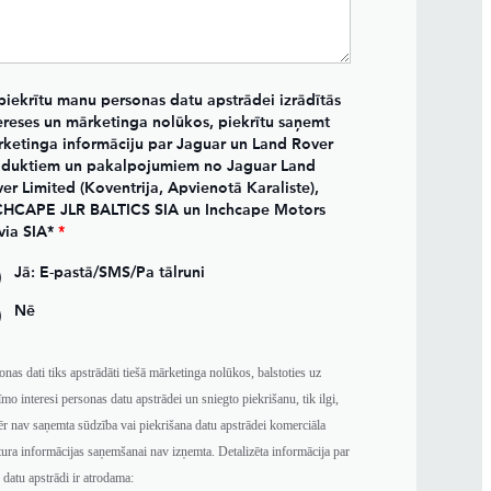
piekrītu manu personas datu apstrādei izrādītās
ereses un mārketinga nolūkos, piekrītu saņemt
ketinga informāciju par Jaguar un Land Rover
duktiem un pakalpojumiem no Jaguar Land
er Limited (Koventrija, Apvienotā Karaliste),
HCAPE JLR BALTICS SIA un Inchcape Motors
via SIA*
*
Jā: E-pastā/SMS/Pa tālruni
Nē
onas dati tiks apstrādāti tiešā mārketinga nolūkos, balstoties uz
īmo interesi personas datu apstrādei un sniegto piekrišanu, tik ilgi,
r nav saņemta sūdzība vai piekrišana datu apstrādei komerciāla
tura informācijas saņemšanai nav izņemta. Detalizēta informācija par
 datu apstrādi ir atrodama: