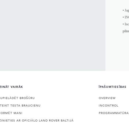
• Ja
• I
• In
piln
ZINĀT VAIRĀK
ĪPAŠUMTIESĪBAS
JUPIELĀDĒT BROŠŪRU
OVERVIEW
ETEIKT TESTA BRAUCIENU
INCONTROL
FORMĒT MANI
PROGRAMMATŪRAS
ZINIETIES AR OFICIĀLO LAND ROVER BALTIJĀ