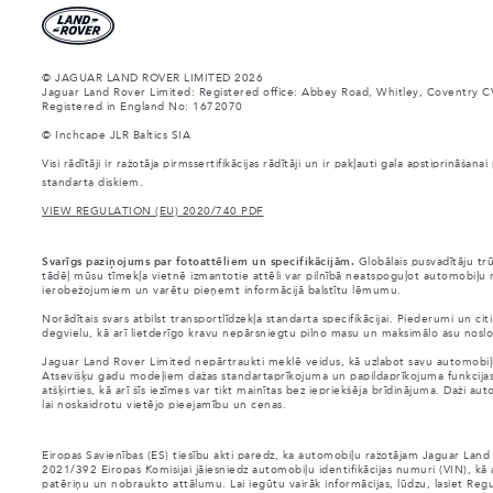
© JAGUAR LAND ROVER LIMITED 2026
Jaguar Land Rover Limited: Registered office: Abbey Road, Whitley, Coventry C
Registered in England No: 1672070
© Inchcape JLR Baltics SIA
Visi rādītāji ir ražotāja pirmssertifikācijas rādītāji un ir pakļauti gala apstiprināš
standarta diskiem.
VIEW REGULATION (EU) 2020/740 PDF
Svarīgs paziņojums par fotoattēliem un specifikācijām.
Globālais pusvadītāju tr
tādēļ mūsu tīmekļa vietnē izmantotie attēli var pilnībā neatspoguļot automobiļu r
ierobežojumiem un varētu pieņemt informācijā balstītu lēmumu.
Norādītais svars atbilst transportlīdzekļa standarta specifikācijai. Piederumi un 
degvielu, kā arī lietderīgo kravu nepārsniegtu pilno masu un maksimālo asu noslo
Jaguar Land Rover Limited nepārtraukti meklē veidus, kā uzlabot savu automobiļu s
Atsevišķu gadu modeļiem dažas standartaprīkojuma un papildaprīkojuma funkcijas var 
atšķirties, kā arī šīs iezīmes var tikt mainītas bez iepriekšēja brīdinājuma. Daži 
lai noskaidrotu vietējo pieejamību un cenas.
Eiropas Savienības (ES) tiesību akti paredz, ka automobiļu ražotājam Jaguar Land
2021/392 Eiropas Komisijai jāiesniedz automobiļu identifikācijas numuri (VIN), kā
patēriņu un nobraukto attālumu. Lai iegūtu vairāk informācijas, lūdzu, lasiet Reg