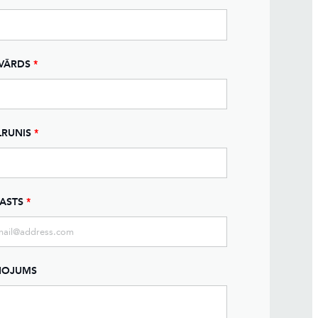
VĀRDS
*
LRUNIS
*
PASTS
*
ŅOJUMS