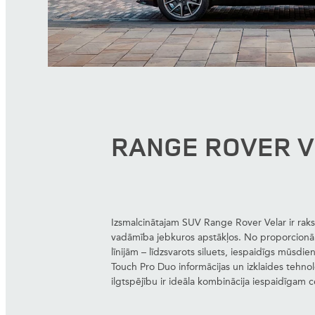
RANGE ROVER 
Izsmalcinātajam SUV Range Rover Velar ir rakst
vadāmība jebkuros apstākļos. No proporcionā
līnijām – līdzsvarots siluets, iespaidīgs mūsdie
Touch Pro Duo informācijas un izklaides tehn
ilgtspējību ir ideāla kombinācija iespaidīgam c