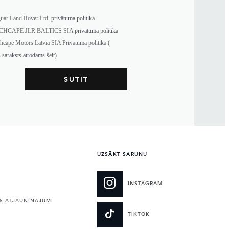
guar Land Rover Ltd.
privātuma politika
NCHCAPE JLR BALTICS SIA
privātuma politika
chcape Motors Latvia SIA Privātuma politika (
s saraksts atrodams šeit
)
UZSĀKT SARUNU
INSTAGRAM
 ATJAUNINĀJUMI
TIKTOK