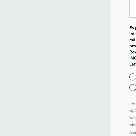
Es 
int
mār
pro
Rov
INC
Lat
Pers
leģit
kamē
raks
Jūsu