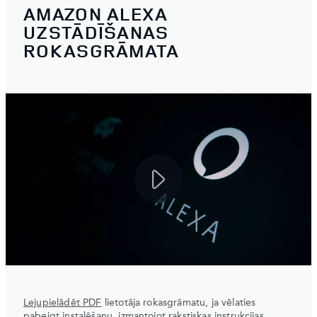
AMAZON ALEXA
UZSTĀDĪŠANAS
ROKASGRĀMATA
Lejupielādēt PDF
lietotāja rokasgrāmatu, ja vēlaties
pabeigt instalēšanu, izmantojot rakstiskas instrukcijas.