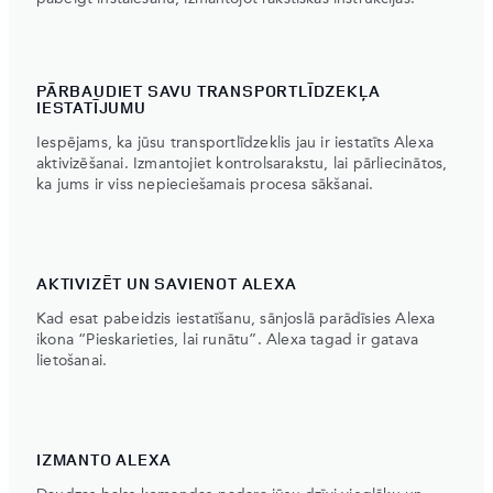
PĀRBAUDIET SAVU TRANSPORTLĪDZEKĻA
IESTATĪJUMU
Iespējams, ka jūsu transportlīdzeklis jau ir iestatīts Alexa
aktivizēšanai. Izmantojiet kontrolsarakstu, lai pārliecinātos,
ka jums ir viss nepieciešamais procesa sākšanai.
AKTIVIZĒT UN SAVIENOT ALEXA
Kad esat pabeidzis iestatīšanu, sānjoslā parādīsies Alexa
ikona “Pieskarieties, lai runātu”. Alexa tagad ir gatava
lietošanai.
IZMANTO ALEXA