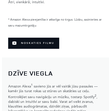
Ātri, vienkārši, intuitīvi.
* Amazon Alexa pieejamība ir atkarīga no tirgus. Lūdzu, sazinieties ar
savu mazumtirgotāju
NOSKATIES FILMU
DZĪVE VIEGLA
1
Amazon Alexa
savieno jūs ar vēl vairāk jūsu pasaules —
kamēr jūs turat rokas uz stūres un skatāties uz ceļu.
2
Kontrolējiet savu navigāciju un mūziku, tostarp Spotify
,
dabiski un intuitīvi ar savu balsi. Varat arī veikt zvanus,
klausīties audiogrāmatas, dzirdēt ziņas, pārbaudīt