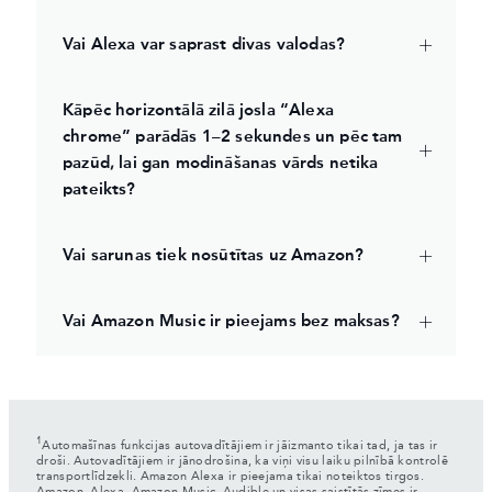
Vai Alexa var saprast divas valodas?
Kāpēc horizontālā zilā josla “Alexa
chrome” parādās 1–2 sekundes un pēc tam
pazūd, lai gan modināšanas vārds netika
pateikts?
Vai sarunas tiek nosūtītas uz Amazon?
Vai Amazon Music ir pieejams bez maksas?
1
Automašīnas funkcijas autovadītājiem ir jāizmanto tikai tad, ja tas ir
droši. Autovadītājiem ir jānodrošina, ka viņi visu laiku pilnībā kontrolē
transportlīdzekli. Amazon Alexa ir pieejama tikai noteiktos tirgos.