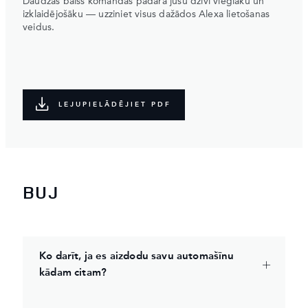
Daudzas balss komandas padara jūsu dzīvi vieglāku un
izklaidējošāku — uzziniet visus dažādos Alexa lietošanas
veidus.
LEJUPIELĀDĒJIET PDF
BUJ
Ko darīt, ja es aizdodu savu automašīnu
kādam citam?