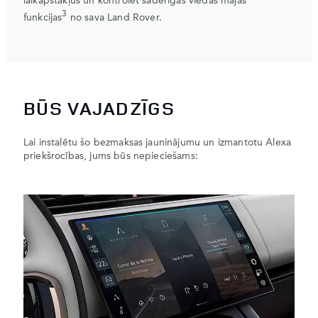
laikapstākļus un kontrolēt saderīgas viedās mājas
3
funkcijas
no sava Land Rover.
BŪS VAJADZĪGS
Lai instalētu šo bezmaksas jauninājumu un izmantotu Alexa
priekšrocības, jums būs nepieciešams: