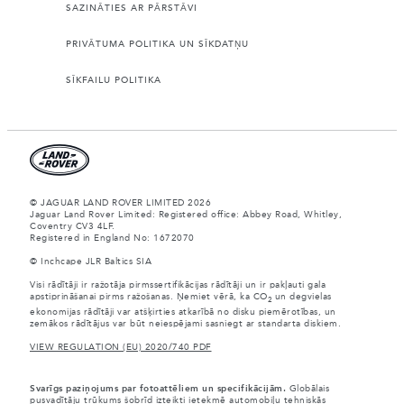
SAZINĀTIES AR PĀRSTĀVI
PRIVĀTUMA POLITIKA UN SĪKDATŅU
SĪKFAILU POLITIKA
© JAGUAR LAND ROVER LIMITED 2026
Jaguar Land Rover Limited: Registered office: Abbey Road, Whitley,
Coventry CV3 4LF.
Registered in England No: 1672070
© Inchcape JLR Baltics SIA
Visi rādītāji ir ražotāja pirmssertifikācijas rādītāji un ir pakļauti gala
apstiprināšanai pirms ražošanas. Ņemiet vērā, ka CO
un degvielas
2
ekonomijas rādītāji var atšķirties atkarībā no disku piemērotības, un
zemākos rādītājus var būt neiespējami sasniegt ar standarta diskiem.
VIEW REGULATION (EU) 2020/740 PDF
Svarīgs paziņojums par fotoattēliem un specifikācijām.
Globālais
pusvadītāju trūkums šobrīd izteikti ietekmē automobiļu tehniskās