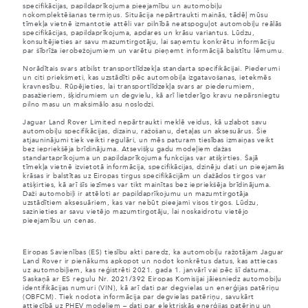
specifikācijas, papildaprīkojuma pieejamību un automobiļu
nokomplektēšanas termiņus. Situācija nepārtraukti mainās, tādēļ mūsu
tīmekļa vietnē izmantotie attēli var pilnībā neatspoguļot automobiļu reālās
specifikācijas, papildaprīkojuma, apdares un krāsu variantus. Lūdzu,
konsultējieties ar savu mazumtirgotāju, lai saņemtu konkrētu informāciju
par šībrīža ierobežojumiem un varētu pieņemt informācijā balstītu lēmumu.
Norādītais svars atbilst transportlīdzekļa standarta specifikācijai. Piederumi
un citi priekšmeti, kas uzstādīti pēc automobiļa izgatavošanas, ietekmēs
kravnesību. Rūpējieties, lai transportlīdzekļa svars ar piederumiem,
pasažieriem, šķidrumiem un degvielu, kā arī lietderīgo kravu nepārsniegtu
pilno masu un maksimālo asu noslodzi.
Jaguar Land Rover Limited nepārtraukti meklē veidus, kā uzlabot savu
automobiļu specifikācijas, dizainu, ražošanu, detaļas un aksesuārus. Šie
atjauninājumi tiek veikti regulāri, un mēs paturam tiesības izmaiņas veikt
bez iepriekšēja brīdinājuma. Atsevišķu gadu modeļiem dažas
standartaprīkojuma un papildaprīkojuma funkcijas var atšķirties. Šajā
tīmekļa vietnē izvietotā informācija, specifikācijas, dzinēju dati un pieejamās
krāsas ir balstītas uz Eiropas tirgus specifikācijām un dažādos tirgos var
atšķirties, kā arī šīs iezīmes var tikt mainītas bez iepriekšēja brīdinājuma.
Daži automobiļi ir attēloti ar papildaprīkojumu un mazumtirgotāja
uzstādītiem aksesuāriem, kas var nebūt pieejami visos tirgos. Lūdzu,
sazinieties ar savu vietējo mazumtirgotāju, lai noskaidrotu vietējo
pieejamību un cenas.
Eiropas Savienības (ES) tiesību akti paredz, ka automobiļu ražotājam Jaguar
Land Rover ir pienākums apkopot un nodot konkrētus datus, kas attiecas
uz automobiļiem, kas reģistrēti 2021. gada 1. janvārī vai pēc šī datuma.
Saskaņā ar ES regulu Nr. 2021/392 Eiropas Komisijai jāiesniedz automobiļu
identifikācijas numuri (VIN), kā arī dati par degvielas un enerģijas patēriņu
(OBFCM). Tiek nodota informācija par degvielas patēriņu, savukārt
attiecībā uz PHEV modeļiem – dati par elektriskās enerģijas patēriņu un