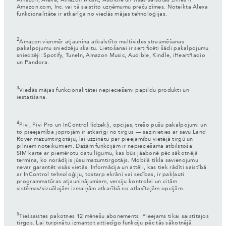
Amazon, Alexa, Amazon Music, Audible un visas saistītās zīmes ir
Amazon.com, Inc. vai tā saistīto uzņēmumu preču zīmes. Noteikta Alexa
funkcionalitāte ir atkarīga no viedās mājas tehnoloģijas.
2
Amazon vienmēr atjaunina atbalstīto multivides straumēšanas
pakalpojumu sniedzēju skaitu. Lietošanai ir sertificēti šādi pakalpojumu
sniedzēji: Spotify, TuneIn, Amazon Music, Audible, Kindle, iHeartRadio
un Pandora.
3
Viedās mājas funkcionalitātei nepieciešami papildu produkti un
iestatīšana.
4
Pivi, Pivi Pro un InControl līdzekļi, opcijas, trešo pušu pakalpojumi un
to pieejamība joprojām ir atkarīgi no tirgus — sazinieties ar savu Land
Rover mazumtirgotāju, lai uzzinātu par pieejamību vietējā tirgū un
pilniem noteikumiem. Dažām funkcijām ir nepieciešama atbilstoša
SIM karte ar piemērotu datu līgumu, kas būs jāabonē pēc sākotnējā
termiņa, ko norādījis jūsu mazumtirgotājs. Mobilā tīkla savienojumu
nevar garantēt visās vietās. Informācija un attēli, kas tiek rādīti saistībā
ar InControl tehnoloģiju, tostarp ekrāni vai secības, ir pakļauti
programmatūras atjauninājumiem, versiju kontrolei un citām
sistēmas/vizuālajām izmaiņām atkarībā no atlasītajām opcijām.
5
Tiešsaistes pakotnes 12 mēnešu abonements. Pieejams tikai saistītajos
tirgos. Lai turpinātu izmantot attiecīgo funkciju pēc tās sākotnējā