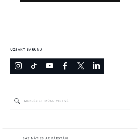
UZSĀKT SARUNU
SAZINĀTIES AR PĀRSTĀVI