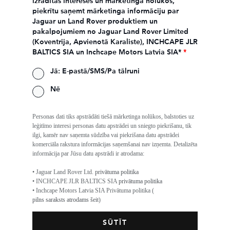
izrādītās intereses un mārketinga nolūkos,
piekrītu saņemt mārketinga informāciju par
Jaguar un Land Rover produktiem un
pakalpojumiem no Jaguar Land Rover Limited
(Koventrija, Apvienotā Karaliste), INCHCAPE JLR
BALTICS SIA un Inchcape Motors Latvia SIA*
*
Jā: E-pastā/SMS/Pa tālruni
Nē
Personas dati tiks apstrādāti tiešā mārketinga nolūkos, balstoties uz
leģitīmo interesi personas datu apstrādei un sniegto piekrišanu, tik
ilgi, kamēr nav saņemta sūdzība vai piekrišana datu apstrādei
komerciāla rakstura informācijas saņemšanai nav izņemta. Detalizēta
informācija par Jūsu datu apstrādi ir atrodama:
• Jaguar Land Rover Ltd.
privātuma politika
• INCHCAPE JLR BALTICS SIA
privātuma politika
• Inchcape Motors Latvia SIA Privātuma politika (
pilns saraksts atrodams šeit
)