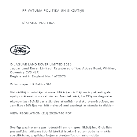
PRIVĀTUMA POLITIKA UN SĪKDATŅU
SĪKFAILU POLITIKA
© JAGUAR LAND ROVER LIMITED 2026
Jaguar Land Rover Limited: Registered office: Abbey Road, Whitley,
Coventry CV3 4LF.
Registered in England No: 1672070
© Inchcape JLR Baltics SIA
Visi rādītāji ir ražotāja pirmssertifikācijas rādītāji un ir pakļauti gala
apstiprināšanai pirms ražošanas. Ņemiet vērā, ka CO
un degvielas
2
ekonomijas rādītāji var atšķirties atkarībā no disku piemērotības, un
zemākos rādītājus var būt neiespējami sasniegt ar standarta diskiem.
VIEW REGULATION (EU) 2020/740 PDF
Svarīgs paziņojums par fotoattēliem un specifikācijām.
Globālais
pusvadītāju trūkums šobrīd izteikti ietekmē automobiļu tehniskās
specifikācijas, papildaprīkojuma pieejamību un automobiļu