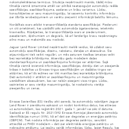
nokomplektēšanas termiņus. Situācija nepārtraukti mainās, tādēļ mūsu
tīmekļa vietnē izmantotie attēli var pilnībā neatspoguļot automobiļu reālās
specifikācijas, papildaprīkojuma, apdares un krāsu variantus. Lūdzu,
konsultējieties ar savu mazumtirgotāju, lai saņemtu konkrētu informāciju
par šībrīža ierobežojumiem un varētu pieņemt informācijā balstītu lēmumu.
Norādītais svars atbilst transportlīdzekļa standarta specifikācijai. Piederumi
un citi priekšmeti, kas uzstādīti pēc automobiļa izgatavošanas, ietekmēs
kravnesību. Rūpējieties, lai transportlīdzekļa svars ar piederumiem,
pasažieriem, šķidrumiem un degvielu, kā arī lietderīgo kravu nepārsniegtu
pilno masu un maksimālo asu noslodzi.
Jaguar Land Rover Limited nepārtraukti meklē veidus, kā uzlabot savu
automobiļu specifikācijas, dizainu, ražošanu, detaļas un aksesuārus. Šie
atjauninājumi tiek veikti regulāri, un mēs paturam tiesības izmaiņas veikt
bez iepriekšēja brīdinājuma. Atsevišķu gadu modeļiem dažas
standartaprīkojuma un papildaprīkojuma funkcijas var atšķirties. Šajā
tīmekļa vietnē izvietotā informācija, specifikācijas, dzinēju dati un pieejamās
krāsas ir balstītas uz Eiropas tirgus specifikācijām un dažādos tirgos var
atšķirties, kā arī šīs iezīmes var tikt mainītas bez iepriekšēja brīdinājuma.
Daži automobiļi ir attēloti ar papildaprīkojumu un mazumtirgotāja
uzstādītiem aksesuāriem, kas var nebūt pieejami visos tirgos. Lūdzu,
sazinieties ar savu vietējo mazumtirgotāju, lai noskaidrotu vietējo
pieejamību un cenas.
Eiropas Savienības (ES) tiesību akti paredz, ka automobiļu ražotājam Jaguar
Land Rover ir pienākums apkopot un nodot konkrētus datus, kas attiecas
uz automobiļiem, kas reģistrēti 2021. gada 1. janvārī vai pēc šī datuma.
Saskaņā ar ES regulu Nr. 2021/392 Eiropas Komisijai jāiesniedz automobiļu
identifikācijas numuri (VIN), kā arī dati par degvielas un enerģijas patēriņu
(OBFCM). Tiek nodota informācija par degvielas patēriņu, savukārt
attiecībā uz PHEV modeļiem – dati par elektriskās enerģijas patēriņu un
nobraukto attālumu. Lai iegūtu vairāk informācijas, lūdzu, lasiet Regulu, kas