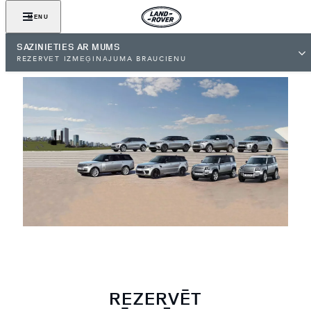
MENU
SAZINIETIES AR MUMS
REZERVĒT IZMĒĢINĀJUMA BRAUCIENU
REZERVĒT