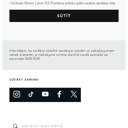
• Inchcape Motors Latvia SIA Privātuma politika (
pilns saraksts atrodams šeit
)
Informējam, ka norēķini skaidrā naudā par precēm un pakalpojumiem
netiek pieņemti, ja maksājuma summa skaidrā naudā sasniedz vai
pārsniedz 5000 EUR.
UZSĀKT SARUNU