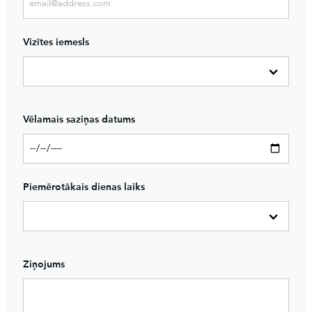
Vizītes iemesls
Vēlamais saziņas datums
Piemērotākais dienas laiks
Ziņojums