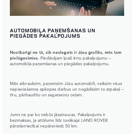
AUTOMOBIĻA PAŅEMŠANAS UN
PIEGĀDES PAKALPOJUMS
Neatkarīgi no tā, cik noslogots ir Jūsu grafiks, mēs tam
pielāgosimies.
Piedāvājam īpaši ērtu pakalpojumu –
automobiļa paņemšanas un piegādes pakalpojumu.
Mēs atbrauksim, paņemsim Jūsu automobili, veiksim visus
nepieciešamos apkopes darbus un nogādāsim to atpakaļ –
tīru, pārbaudītu un sagatavotu ceļam.
Jums ne par ko nebūs jāsatraucas. Pakalpojums ir
bezmaksas, ja attālums līdz tuvākajai LAND ROVER
pārstāvniecībai nepārsniedz 50 km.