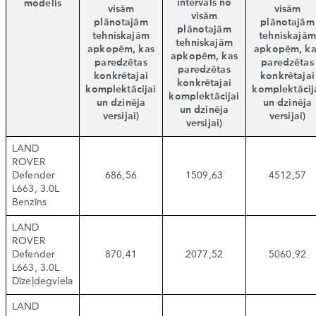
intervāls no
modelis
visām
visām
visām
plānotajām
plānotajām
plānotajām
tehniskajām
tehniskajām
tehniskajām
apkopēm, kas
apkopēm, ka
apkopēm, kas
paredzētas
paredzētas
paredzētas
konkrētajai
konkrētajai
konkrētajai
komplektācijai
komplektācij
komplektācijai
un dzinēja
un dzinēja
un dzinēja
versijai)
versijai)
versijai)
LAND
ROVER
Defender
686,56
1509,63
4512,57
L663, 3.0L
Benzīns
LAND
ROVER
Defender
870,41
2077,52
5060,92
L663, 3.0L
Dīzeļdegviela
LAND