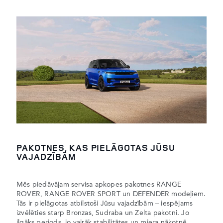
PAKOTNES, KAS PIELĀGOTAS JŪSU
VAJADZĪBĀM
Mēs piedāvājam servisa apkopes pakotnes RANGE
ROVER, RANGE ROVER SPORT un DEFENDER modeļiem.
Tās ir pielāgotas atbilstoši Jūsu vajadzībām – iespējams
izvēlēties starp Bronzas, Sudraba un Zelta pakotni. Jo
ilgāks periods, jo vairāk stabilitātes un miera nākotnē.