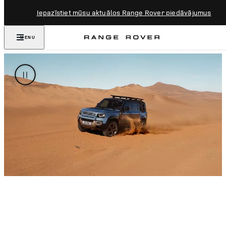
Iepazīstiet mūsu aktuālos Range Rover piedāvājumus
MENU