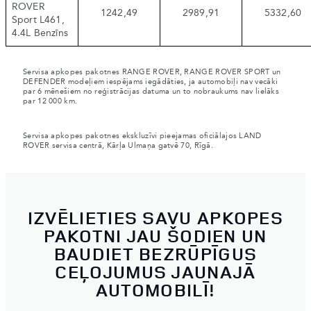
ROVER
1242,49
2989,91
5332,60
Sport L461,
4.4L Benzīns
Servisa apkopes pakotnes RANGE ROVER, RANGE ROVER SPORT un
DEFENDER modeļiem iespējams iegādāties, ja automobiļi nav vecāki
par 6 mēnešiem no reģistrācijas datuma un to nobraukums nav lielāks
par 12 000 km.
Servisa apkopes pakotnes ekskluzīvi pieejamas oficiālajos LAND
ROVER servisa centrā, Kārļa Ulmaņa gatvē 70, Rīgā.
IZVĒLIETIES SAVU APKOPES
PAKOTNI JAU ŠODIEN UN
BAUDIET BEZRŪPĪGUS
CEĻOJUMUS JAUNAJĀ
AUTOMOBILĪ!