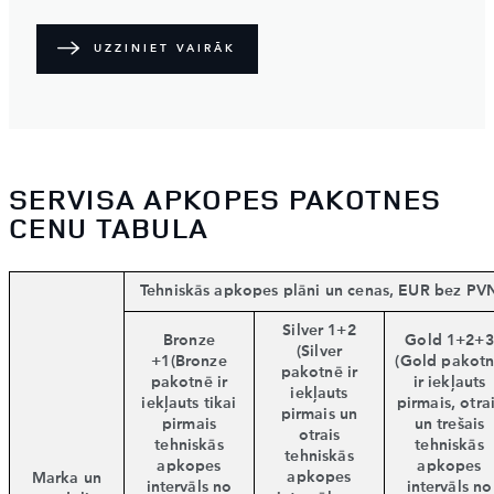
UZZINIET VAIRĀK
SERVISA APKOPES PAKOTNES
CENU TABULA
Tehniskās apkopes plāni un cenas, EUR bez PV
Silver 1+2
Bronze
Gold 1+2+3
(Silver
+1(Bronze
(Gold pakot
pakotnē ir
pakotnē ir
ir iekļauts
iekļauts
iekļauts tikai
pirmais, otra
pirmais un
pirmais
un trešais
otrais
tehniskās
tehniskās
tehniskās
apkopes
apkopes
apkopes
Marka un
intervāls no
intervāls no