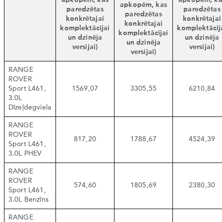
apkopēm, kas
apkopēm, ka
apkopēm, kas
paredzētas
paredzētas
paredzētas
konkrētajai
konkrētajai
konkrētajai
komplektācijai
komplektācij
komplektācijai
un dzinēja
un dzinēja
un dzinēja
versijai)
versijai)
versijai)
RANGE
ROVER
Sport L461,
1569,07
3305,55
6210,84
3.0L
Dīzeļdegviela
RANGE
ROVER
817,20
1788,67
4524,39
Sport L461,
3.0L PHEV
RANGE
ROVER
574,60
1805,69
2380,30
Sport L461,
3.0L Benzīns
RANGE