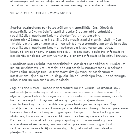
ekonomijas rādītāji var atšķirties atkarībā no disku piemērotības, un
zemākos rādītājus var būt neiespējami sasniegt ar standarta diskiem.
VIEW REGULATION (EU) 2020/740 PDF
Svarīgs paziņojums par fotoattēliem un specifikācijām.
Globālais
pusvadītāju trūkums šobrīd izteikti ietekmē automobiļu tehniskās
specifikācijas, papildaprīkojuma pieejamību un automobiļu
nokomplektēšanas termiņus. Situācija nepārtraukti mainās, tādēļ mūsu
tīmekļa vietnē izmantotie attēli var pilnībā neatspoguļot automobiļu reālās
specifikācijas, papildaprīkojuma, apdares un krāsu variantus. Lūdzu,
konsultējieties ar savu mazumtirgotāju, lai saņemtu konkrētu informāciju
par šībrīža ierobežojumiem un varētu pieņemt informācijā balstītu lēmumu.
Norādītais svars atbilst transportlīdzekļa standarta specifikācijai. Piederumi
un citi priekšmeti, kas uzstādīti pēc automobiļa izgatavošanas, ietekmēs
kravnesību. Rūpējieties, lai transportlīdzekļa svars ar piederumiem,
pasažieriem, šķidrumiem un degvielu, kā arī lietderīgo kravu nepārsniegtu
pilno masu un maksimālo asu noslodzi.
Jaguar Land Rover Limited nepārtraukti meklē veidus, kā uzlabot savu
automobiļu specifikācijas, dizainu, ražošanu, detaļas un aksesuārus. Šie
atjauninājumi tiek veikti regulāri, un mēs paturam tiesības izmaiņas veikt
bez iepriekšēja brīdinājuma. Atsevišķu gadu modeļiem dažas
standartaprīkojuma un papildaprīkojuma funkcijas var atšķirties. Šajā
tīmekļa vietnē izvietotā informācija, specifikācijas, dzinēju dati un pieejamās
krāsas ir balstītas uz Eiropas tirgus specifikācijām un dažādos tirgos var
atšķirties, kā arī šīs iezīmes var tikt mainītas bez iepriekšēja brīdinājuma.
Daži automobiļi ir attēloti ar papildaprīkojumu un mazumtirgotāja
uzstādītiem aksesuāriem, kas var nebūt pieejami visos tirgos. Lūdzu,
sazinieties ar savu vietējo mazumtirgotāju, lai noskaidrotu vietējo
pieejamību un cenas.