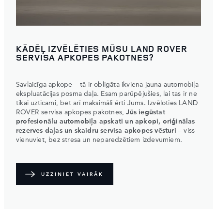
KĀDĒĻ IZVĒLĒTIES MŪSU LAND ROVER
SERVISA APKOPES PAKOTNES?
Savlaicīga apkope – tā ir obligāta ikviena jauna automobiļa
ekspluatācijas posma daļa. Esam parūpējušies, lai tas ir ne
tikai uzticami, bet arī maksimāli ērti Jums. Izvēloties LAND
ROVER servisa apkopes pakotnes,
Jūs iegūstat
profesionālu automobiļa apskati un apkopi, oriģinālas
rezerves daļas un skaidru servisa apkopes vēsturi
– viss
vienuviet, bez stresa un neparedzētiem izdevumiem.
UZZINIET VAIRĀK