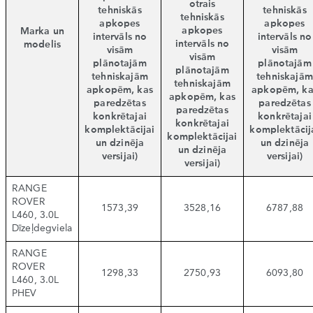
otrais
tehniskās
tehniskās
tehniskās
apkopes
apkopes
apkopes
Marka un
intervāls no
intervāls no
intervāls no
modelis
visām
visām
visām
plānotajām
plānotajām
plānotajām
tehniskajām
tehniskajām
tehniskajām
apkopēm, kas
apkopēm, ka
apkopēm, kas
paredzētas
paredzētas
paredzētas
konkrētajai
konkrētajai
konkrētajai
komplektācijai
komplektācij
komplektācijai
un dzinēja
un dzinēja
un dzinēja
versijai)
versijai)
versijai)
RANGE
ROVER
1573,39
3528,16
6787,88
L460, 3.0L
Dīzeļdegviela
RANGE
ROVER
1298,33
2750,93
6093,80
L460, 3.0L
PHEV