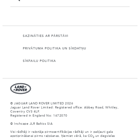
SAZINĀTIES AR PĀRSTĀVI
PRIVĀTUMA POLITIKA UN SĪKDATŅU
SĪKFAILU POLITIKA
© JAGUAR LAND ROVER LIMITED 2026
Jaguar Land Rover Limited: Registered office: Abbey Road, Whitley,
Coventry CV3 4LF.
Registered in England No: 1672070
© Inchcape JLR Baltics SIA
Visi rādītāji ir ražotāja pirmssertifikācijas rādītāji un ir pakļauti gala
apstiprināšanai pirms ražošanas. Ņemiet vērā, ka CO
un degvielas
2