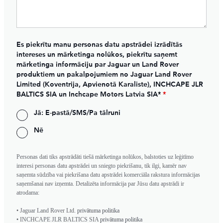
Es piekrītu manu personas datu apstrādei izrādītās
intereses un mārketinga nolūkos, piekrītu saņemt
mārketinga informāciju par Jaguar un Land Rover
produktiem un pakalpojumiem no Jaguar Land Rover
Limited (Koventrija, Apvienotā Karaliste), INCHCAPE JLR
BALTICS SIA un Inchcape Motors Latvia SIA*
*
Jā: E-pastā/SMS/Pa tālruni
Nē
Personas dati tiks apstrādāti tiešā mārketinga nolūkos, balstoties uz leģitīmo
interesi personas datu apstrādei un sniegto piekrišanu, tik ilgi, kamēr nav
saņemta sūdzība vai piekrišana datu apstrādei komerciāla rakstura informācijas
saņemšanai nav izņemta. Detalizēta informācija par Jūsu datu apstrādi ir
atrodama:
• Jaguar Land Rover Ltd.
privātuma politika
• INCHCAPE JLR BALTICS SIA
privātuma politika