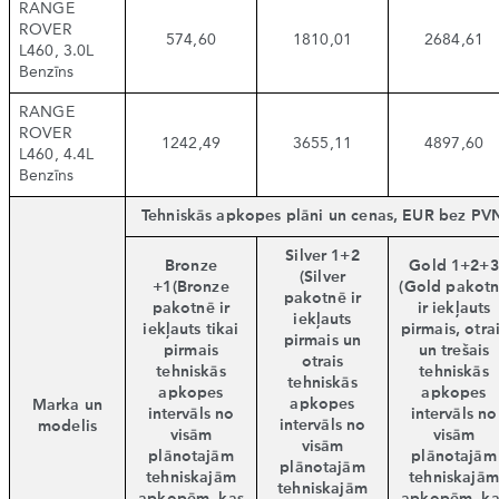
RANGE
ROVER
574,60
1810,01
2684,61
L460, 3.0L
Benzīns
RANGE
ROVER
1242,49
3655,11
4897,60
L460, 4.4L
Benzīns
Tehniskās apkopes plāni un cenas, EUR bez PV
Silver 1+2
Bronze
Gold 1+2+3
(Silver
+1(Bronze
(Gold pakot
pakotnē ir
pakotnē ir
ir iekļauts
iekļauts
iekļauts tikai
pirmais, otra
pirmais un
pirmais
un trešais
otrais
tehniskās
tehniskās
tehniskās
apkopes
apkopes
apkopes
Marka un
intervāls no
intervāls no
intervāls no
modelis
visām
visām
visām
plānotajām
plānotajām
plānotajām
tehniskajām
tehniskajām
tehniskajām