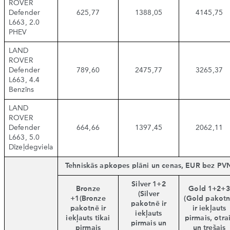
ROVER
Defender
625,77
1388,05
4145,75
L663, 2.0
PHEV
LAND
ROVER
Defender
789,60
2475,77
3265,37
L663, 4.4
Benzīns
LAND
ROVER
Defender
664,66
1397,45
2062,11
L663, 5.0
Dīzeļdegviela
Tehniskās apkopes plāni un cenas, EUR bez PV
Silver 1+2
Bronze
Gold 1+2+3
(Silver
+1(Bronze
(Gold pakot
pakotnē ir
pakotnē ir
ir iekļauts
iekļauts
iekļauts tikai
pirmais, otra
pirmais un
pirmais
un trešais