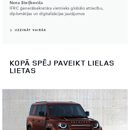
Nena Stoiļkoviča
IFRC ģenerālsekretāra vietnieks globālo attiecību,
diplomātijas un digitalizācijas jautājumos
UZZINĀT VAIRĀK
KOPĀ SPĒJ PAVEIKT LIELAS
LIETAS