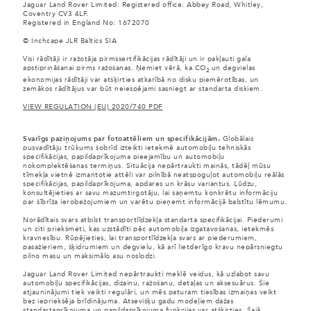
Jaguar Land Rover Limited: Registered office: Abbey Road, Whitley,
Coventry CV3 4LF.
Registered in England No: 1672070
© Inchcape JLR Baltics SIA
Visi rādītāji ir ražotāja pirmssertifikācijas rādītāji un ir pakļauti gala
apstiprināšanai pirms ražošanas. Ņemiet vērā, ka CO
un degvielas
2
ekonomijas rādītāji var atšķirties atkarībā no disku piemērotības, un
zemākos rādītājus var būt neiespējami sasniegt ar standarta diskiem.
VIEW REGULATION (EU) 2020/740 PDF
Svarīgs paziņojums par fotoattēliem un specifikācijām.
Globālais
pusvadītāju trūkums šobrīd izteikti ietekmē automobiļu tehniskās
specifikācijas, papildaprīkojuma pieejamību un automobiļu
nokomplektēšanas termiņus. Situācija nepārtraukti mainās, tādēļ mūsu
tīmekļa vietnē izmantotie attēli var pilnībā neatspoguļot automobiļu reālās
specifikācijas, papildaprīkojuma, apdares un krāsu variantus. Lūdzu,
konsultējieties ar savu mazumtirgotāju, lai saņemtu konkrētu informāciju
par šībrīža ierobežojumiem un varētu pieņemt informācijā balstītu lēmumu.
Norādītais svars atbilst transportlīdzekļa standarta specifikācijai. Piederumi
un citi priekšmeti, kas uzstādīti pēc automobiļa izgatavošanas, ietekmēs
kravnesību. Rūpējieties, lai transportlīdzekļa svars ar piederumiem,
pasažieriem, šķidrumiem un degvielu, kā arī lietderīgo kravu nepārsniegtu
pilno masu un maksimālo asu noslodzi.
Jaguar Land Rover Limited nepārtraukti meklē veidus, kā uzlabot savu
automobiļu specifikācijas, dizainu, ražošanu, detaļas un aksesuārus. Šie
atjauninājumi tiek veikti regulāri, un mēs paturam tiesības izmaiņas veikt
bez iepriekšēja brīdinājuma. Atsevišķu gadu modeļiem dažas
standartaprīkojuma un papildaprīkojuma funkcijas var atšķirties. Šajā