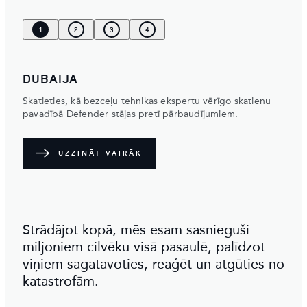
1
2
3
4
DUBAIJA
Skatieties, kā bezceļu tehnikas ekspertu vērīgo skatienu
pavadībā Defender stājas pretī pārbaudījumiem.
UZZINĀT VAIRĀK
Strādājot kopā, mēs esam sasnieguši
miljoniem cilvēku visā pasaulē, palīdzot
viņiem sagatavoties, reaģēt un atgūties no
katastrofām.