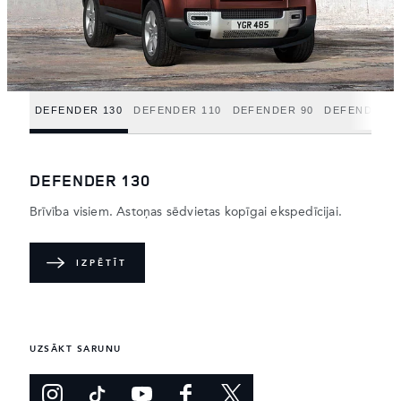
DEFENDER 130
DEFENDER 110
DEFENDER 90
DEFENDER H
DEFENDER 130
Brīvība visiem. Astoņas sēdvietas kopīgai ekspedīcijai.
IZPĒTĪT
UZSĀKT SARUNU