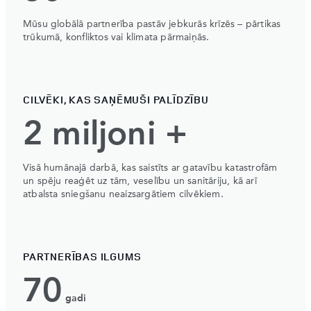
Mūsu globālā partnerība pastāv jebkurās krīzēs – pārtikas
trūkumā, konfliktos vai klimata pārmaiņās.
CILVĒKI, KAS SAŅĒMUŠI PALĪDZĪBU
2 miljoni +
Visā humānajā darbā, kas saistīts ar gatavību katastrofām
un spēju reaģēt uz tām, veselību un sanitāriju, kā arī
atbalsta sniegšanu neaizsargātiem cilvēkiem.
PARTNERĪBAS ILGUMS
70
gadi