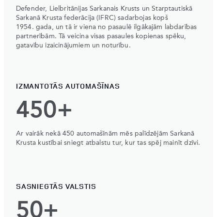
Defender, Lielbritānijas Sarkanais Krusts un Starptautiskā
Sarkanā Krusta federācija (IFRC) sadarbojas kopš
1954. gada, un tā ir viena no pasaulē ilgākajām labdarības
partnerībām. Tā veicina visas pasaules kopienas spēku,
gatavību izaicinājumiem un noturību.
IZMANTOTĀS AUTOMAŠĪNAS
450+
Ar vairāk nekā 450 automašīnām mēs palīdzējām Sarkanā
Krusta kustībai sniegt atbalstu tur, kur tas spēj mainīt dzīvi.
SASNIEGTĀS VALSTIS
50+