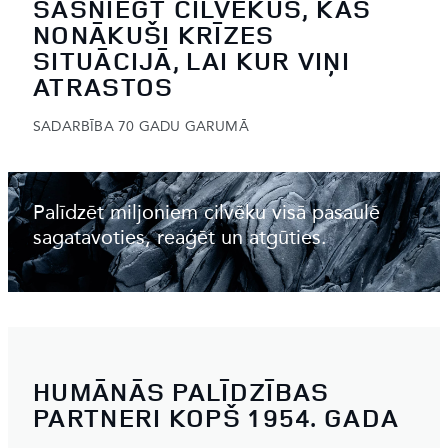
SASNIEGT CILVĒKUS, KAS
NONĀKUŠI KRĪZES
SITUĀCIJĀ, LAI KUR VIŅI
ATRASTOS
SADARBĪBA 70 GADU GARUMĀ
Palīdzēt miljoniem cilvēku visā pasaulē
sagatavoties, reaģēt un atgūties.
HUMĀNĀS PALĪDZĪBAS
PARTNERI KOPŠ 1954. GADA