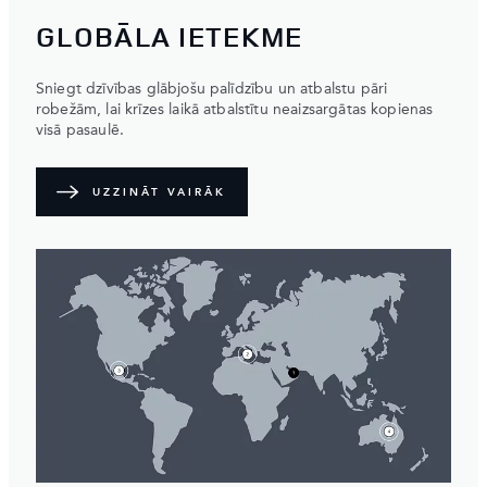
GLOBĀLA IETEKME
Sniegt dzīvības glābjošu palīdzību un atbalstu pāri
robežām, lai krīzes laikā atbalstītu neaizsargātas kopienas
visā pasaulē.
UZZINĀT VAIRĀK