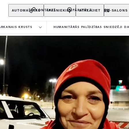
AUTOMAŠĪNAS
ĪPAŠNIEKIEM
ATKLĀJIET
E-SALONS
KONTAKTI
PĀRSTĀVJI
ARKANAIS KRUSTS
HUMANITĀRĀS PALĪDZĪBAS SNIEDZĒJI D