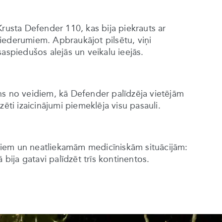
Krusta Defender 110, kas bija piekrauts ar
iederumiem. Apbraukājot pilsētu, viņi
aspiedušos alejās un veikalu ieejās.
ns no veidiem, kā Defender palīdzēja vietējām
i izaicinājumi piemeklēja visu pasauli.
iem un neatliekamām medicīniskām situācijām:
 bija gatavi palīdzēt trīs kontinentos.