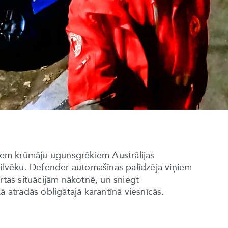
em krūmāju ugunsgrēkiem Austrālijas
cilvēku. Defender automašīnas palīdzēja viņiem
rtas situācijām nākotnē, un sniegt
ā atradās obligātajā karantīnā viesnīcās.