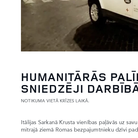
HUMANITĀRĀS PALĪ
SNIEDZĒJI DARBĪB
NOTIKUMA VIETĀ KRĪZES LAIKĀ.
Itālijas Sarkanā Krusta vienības paļāvās uz sa
mitrajā ziemā Romas bezpajumtnieku dzīvi pada