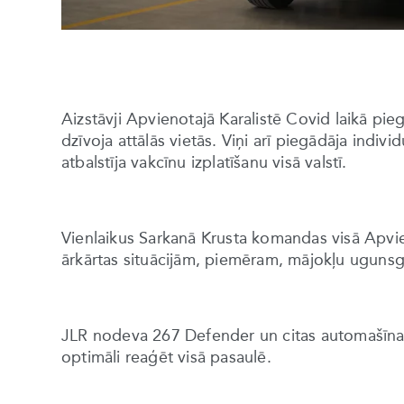
Aizstāvji Apvienotajā Karalistē Covid laikā pie
dzīvoja attālās vietās. Viņi arī piegādāja indivi
atbalstīja vakcīnu izplatīšanu visā valstī.
Vienlaikus Sarkanā Krusta komandas visā Apvien
ārkārtas situācijām, piemēram, mājokļu uguns
JLR nodeva 267 Defender un citas automašīnas,
optimāli reaģēt visā pasaulē.