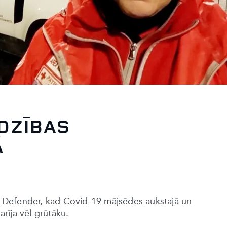
DZĪBAS
Ā
vu Defender, kad Covid-19 mājsēdes aukstajā un
rīja vēl grūtāku.