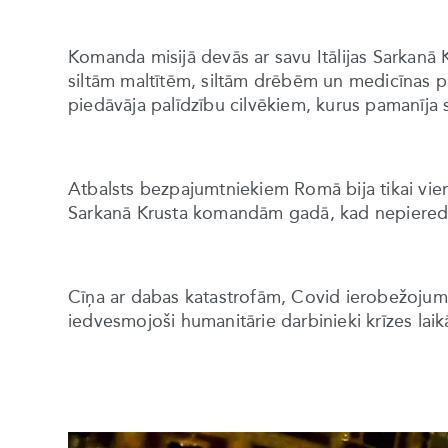
Komanda misijā devās ar savu Itālijas Sarkanā 
siltām maltītēm, siltām drēbēm un medicīnas p
piedāvāja palīdzību cilvēkiem, kurus pamanīja s
Atbalsts bezpajumtniekiem Romā bija tikai vie
Sarkanā Krusta komandām gadā, kad nepieredzēt
Cīņa ar dabas katastrofām, Covid ierobežojum
iedvesmojoši humanitārie darbinieki krīzes laikā