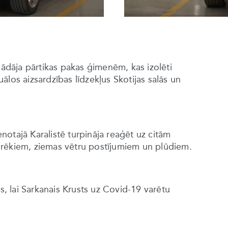
gādāja pārtikas pakas ģimenēm, kas izolēti
duālos aizsardzības līdzekļus Skotijas salās un
otajā Karalistē turpināja reaģēt uz citām
grēkiem, ziemas vētru postījumiem un plūdiem.
 lai Sarkanais Krusts uz Covid-19 varētu