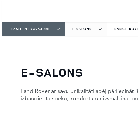
ĪPAŠIE PIEDĀVĀJUMI
E-SALONS
RANGE ROV
E-SALONS
Land Rover ar savu unikalitāti spēj pārliecināt 
izbaudiet tā spēku, komfortu un izsmalcinātīb