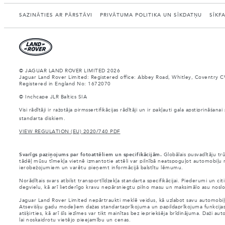
SAZINĀTIES AR PĀRSTĀVI
PRIVĀTUMA POLITIKA UN SĪKDATŅU
SĪKF
© JAGUAR LAND ROVER LIMITED 2026
Jaguar Land Rover Limited: Registered office: Abbey Road, Whitley, Coventry C
Registered in England No: 1672070
© Inchcape JLR Baltics SIA
Visi rādītāji ir ražotāja pirmssertifikācijas rādītāji un ir pakļauti gala apstiprināš
standarta diskiem.
VIEW REGULATION (EU) 2020/740 PDF
Svarīgs paziņojums par fotoattēliem un specifikācijām.
Globālais pusvadītāju tr
tādēļ mūsu tīmekļa vietnē izmantotie attēli var pilnībā neatspoguļot automobiļu r
ierobežojumiem un varētu pieņemt informācijā balstītu lēmumu.
Norādītais svars atbilst transportlīdzekļa standarta specifikācijai. Piederumi un 
degvielu, kā arī lietderīgo kravu nepārsniegtu pilno masu un maksimālo asu noslo
Jaguar Land Rover Limited nepārtraukti meklē veidus, kā uzlabot savu automobiļu s
Atsevišķu gadu modeļiem dažas standartaprīkojuma un papildaprīkojuma funkcijas var 
atšķirties, kā arī šīs iezīmes var tikt mainītas bez iepriekšēja brīdinājuma. Daži 
lai noskaidrotu vietējo pieejamību un cenas.