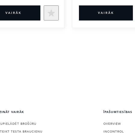
VAIRĀK
VAIRĀK
ZINĀT VAIRĀK
ĪPAŠUMTIESĪBAS
JUPIELĀDĒT BROŠŪRU
OVERVIEW
ETEIKT TESTA BRAUCIENU
INCONTROL