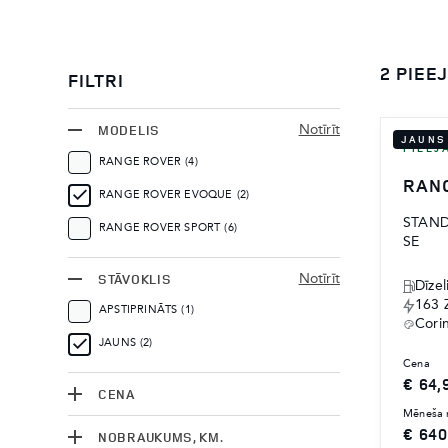
2 PIE
FILTRI
MODELIS
Notīrīt
JAUNS
PIEEJ
RANGE ROVER
(4)
RAN
RANGE ROVER EVOQUE
(2)
STAN
RANGE ROVER SPORT
(6)
SE
STĀVOKLIS
Notīrīt
Dīzel
163 
APSTIPRINĀTS
(1)
Cori
JAUNS
(2)
cena
€ 64,
CENA
mēneša
€ 640
NOBRAUKUMS, KM.