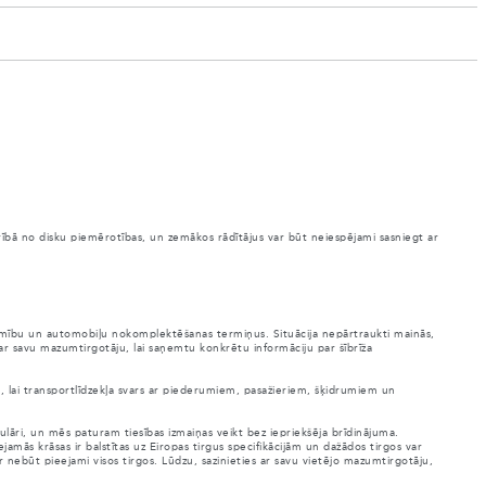
arībā no disku piemērotības, un zemākos rādītājus var būt neiespējami sasniegt ar
ejamību un automobiļu nokomplektēšanas termiņus. Situācija nepārtraukti mainās,
 ar savu mazumtirgotāju, lai saņemtu konkrētu informāciju par šībrīža
es, lai transportlīdzekļa svars ar piederumiem, pasažieriem, šķidrumiem un
ulāri, un mēs paturam tiesības izmaiņas veikt bez iepriekšēja brīdinājuma.
jamās krāsas ir balstītas uz Eiropas tirgus specifikācijām un dažādos tirgos var
ar nebūt pieejami visos tirgos. Lūdzu, sazinieties ar savu vietējo mazumtirgotāju,