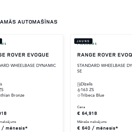
EJAMĀS AUTOMAŠĪNAS
JAUNS
AMS
PIEEJAMS
GE ROVER EVOQUE
RANGE ROVER EVO
DARD WHEELBASE DYNAMIC
STANDARD WHEELBASE D
SE
is
Dīzelis
ZS
163 ZS
nthian Bronze
Tribeca Blue
cena
918
€ 64,918
 maksājums
mēneša maksājums
 / mēnesis*
€ 640 / mēnesis*