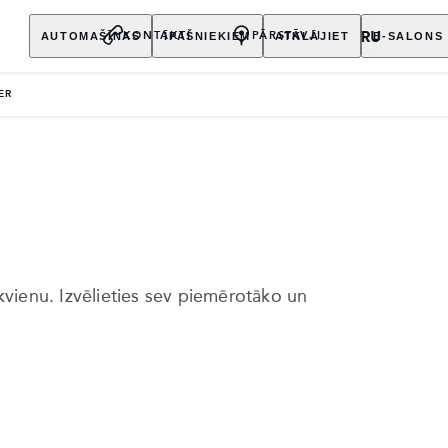
AUTOMAŠĪNAS
ĪPAŠNIEKIEM
ATKLĀJIET
E-SALONS
KONTAKTI
PĀRSTĀVJI
ER
ikvienu. Izvēlieties sev piemērotāko un
u