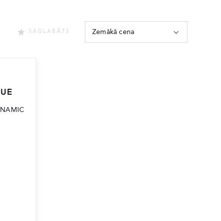
Zemākā cena
SAGLABĀTS
QUE
YNAMIC