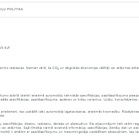
AILU POLITIKA
V3 4LF.
anai pirms ražošanas. Ņemiet vērā, ka CO
un degvielas ekonomijas rādītāji var atšķirties atk
2
ūkums šobrīd izteikti ietekmē automobiļu tehniskās specifikācijas, papildaprīkojuma pie
eālās specifikācijas, papildaprīkojuma, apdares un krāsu variantus. Lūdzu, konsultējieties
citi priekšmeti, kas uzstādīti pēc automobiļa izgatavošanas, ietekmēs kravnesību. Rūpējieti
dzi.
pecifikācijas, dizainu, ražošanu, detaļas un aksesuārus. Šie atjauninājumi tiek veikti reg
atšķirties. Šajā tīmekļa vietnē izvietotā informācija, specifikācijas, dzinēju dati un piee
automobiļi ir attēloti ar papildaprīkojumu un mazumtirgotāja uzstādītiem aksesuāriem, kas v