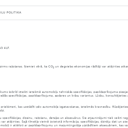
AILU POLITIKA
V3 4LF.
anai pirms ražošanas. Ņemiet vērā, ka CO
un degvielas ekonomijas rādītāji var atšķirties atk
2
ūkums šobrīd izteikti ietekmē automobiļu tehniskās specifikācijas, papildaprīkojuma pie
eālās specifikācijas, papildaprīkojuma, apdares un krāsu variantus. Lūdzu, konsultējieties
citi priekšmeti, kas uzstādīti pēc automobiļa izgatavošanas, ietekmēs kravnesību. Rūpējieti
dzi.
pecifikācijas, dizainu, ražošanu, detaļas un aksesuārus. Šie atjauninājumi tiek veikti reg
atšķirties. Šajā tīmekļa vietnē izvietotā informācija, specifikācijas, dzinēju dati un piee
automobiļi ir attēloti ar papildaprīkojumu un mazumtirgotāja uzstādītiem aksesuāriem, kas v