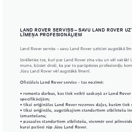
LAND ROVER SERVISS – SAVU LAND ROVER UZ
LĪMEŅA PROFESIONĀĻIEM
Land Rover serviss – savu Land Rover uzticiet augstākā lī
Izvēlieties tos, kuri par Land Rover zina visu un vēl vairā
mums, būsiet droši, ka par to parūpēsies profesionāļu kom
Jūsu Land Rover vēl augstākā līmenī.
Oficiālais Land Rover serviss – tas nozīmē:
• remonta darbus, kas tiek veikti saskaņā ar Land Rover
specifikācijām;
• tikai oriģinālas Land Rover rezerves daļas, kurām tiek
• tikai oriģinālu, augstākajiem standartiem atbilstošu i
izmantošanu;
• pasaules standartiem atbilstošu, vienmēr sevi pilnve
kurai patiesi rūp Jūsu Land Rover.