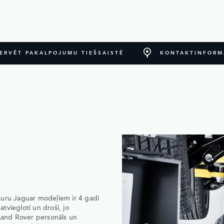
ERVĒT PAKALPOJUMU TIEŠSAISTĒ
KONTAKTINFORM
kuru Jaguar modeļiem ir 4 gadi
atviegloti un droši, jo
 Land Rover personāls un