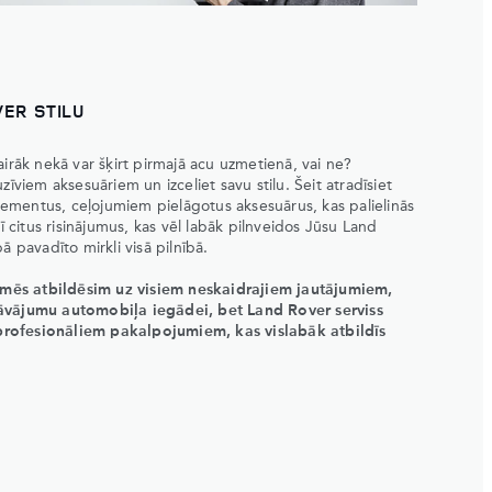
VER STILU
airāk nekā var šķirt pirmajā acu uzmetienā, vai ne?
zīviem aksesuāriem un izceliet savu stilu. Šeit atradīsiet
 elementus, ceļojumiem pielāgotus aksesuārus, kas palielinās
rī citus risinājumus, kas vēl labāk pilnveidos Jūsu Land
ā pavadīto mirkli visā pilnībā.
n mēs atbildēsim uz visiem neskaidrajiem jautājumiem,
āvājumu automobiļa iegādei, bet Land Rover serviss
rofesionāliem pakalpojumiem, kas vislabāk atbildīs