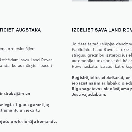
TICIET AUGSTĀKĀ
IZCELIET SAVA LAND RO
Jo detaļās taču slēpjas daudz v
meņa profesionāļiem
Papildiniet Land Rover ar eksklu
stilīgus, greznību izstarojošus
k! Uzticēdami savu Land Rover
automobiļa funkcionalitāti, kā a
anda, kuras mērķis – pacelt
Rover izskatu. Izbaudi katru kop
Reģistrējieties piekrišanai, u
iepazīstināsim ar labāko pied
Riga sagatavos piedāvājumu p
 instrukcijām un
Jūsu vajadzībām.
 sniegta 1 gada garantija;
nstrumentu un iekārtu
idojošu profesionāļu komandu,