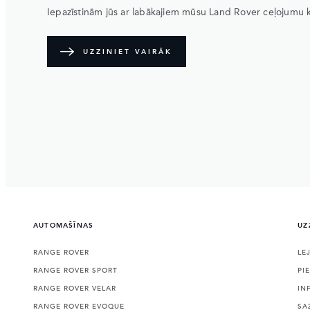
Iepazīstinām jūs ar labākajiem mūsu Land Rover ceļojumu
UZZINIET VAIRĀK
AUTOMAŠĪNAS
UZ
RANGE ROVER
LE
RANGE ROVER SPORT
PI
RANGE ROVER VELAR
IN
RANGE ROVER EVOQUE
SA