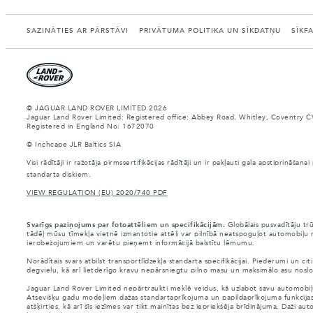
SAZINĀTIES AR PĀRSTĀVI
PRIVĀTUMA POLITIKA UN SĪKDATŅU
SĪKF
© JAGUAR LAND ROVER LIMITED 2026
Jaguar Land Rover Limited: Registered office: Abbey Road, Whitley, Coventry C
Registered in England No: 1672070
© Inchcape JLR Baltics SIA
Visi rādītāji ir ražotāja pirmssertifikācijas rādītāji un ir pakļauti gala apstiprināš
standarta diskiem.
VIEW REGULATION (EU) 2020/740 PDF
Svarīgs paziņojums par fotoattēliem un specifikācijām.
Globālais pusvadītāju tr
tādēļ mūsu tīmekļa vietnē izmantotie attēli var pilnībā neatspoguļot automobiļu r
ierobežojumiem un varētu pieņemt informācijā balstītu lēmumu.
Norādītais svars atbilst transportlīdzekļa standarta specifikācijai. Piederumi un 
degvielu, kā arī lietderīgo kravu nepārsniegtu pilno masu un maksimālo asu noslo
Jaguar Land Rover Limited nepārtraukti meklē veidus, kā uzlabot savu automobiļu s
Atsevišķu gadu modeļiem dažas standartaprīkojuma un papildaprīkojuma funkcijas var 
atšķirties, kā arī šīs iezīmes var tikt mainītas bez iepriekšēja brīdinājuma. Daži 