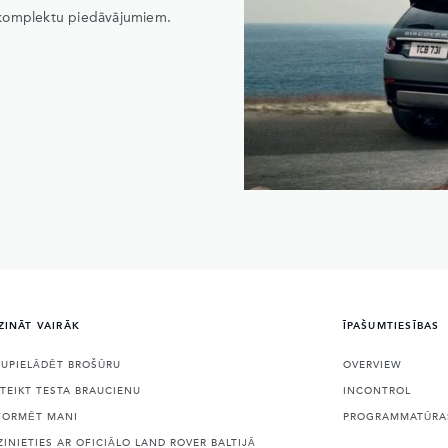
 komplektu piedāvājumiem.
ZINĀT VAIRĀK
ĪPAŠUMTIESĪBAS
JUPIELĀDĒT BROŠŪRU
OVERVIEW
ETEIKT TESTA BRAUCIENU
INCONTROL
FORMĒT MANI
PROGRAMMATŪRAS
ZINIETIES AR OFICIĀLO LAND ROVER BALTIJĀ