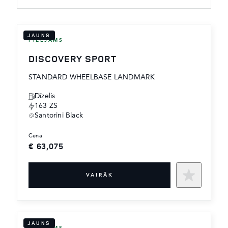
JAUNS
PIEEJAMS
DISCOVERY SPORT
STANDARD WHEELBASE LANDMARK
Dīzelis
163 ZS
Santorini Black
cena
€ 63,075
VAIRĀK
JAUNS