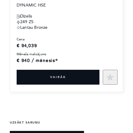
DYNAMIC HSE
Dīzelis
249 ZS
Lantau Bronze
cena
€ 94,039
mēneša maksājums
€ 940 / mēnesis*
VAIRĀK
UZSĀKT SARUNU