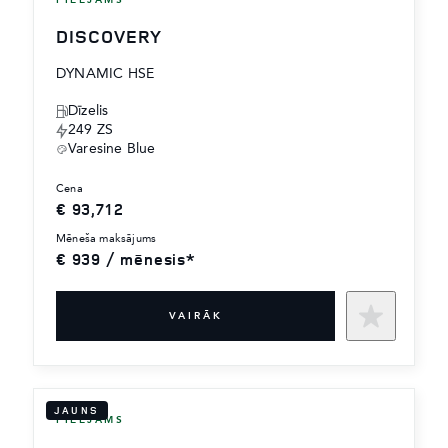
PIEEJAMS
DISCOVERY
DYNAMIC HSE
Dīzelis
249 ZS
Varesine Blue
cena
€ 93,712
mēneša maksājums
€ 939 / mēnesis*
VAIRĀK
JAUNS
PIEEJAMS