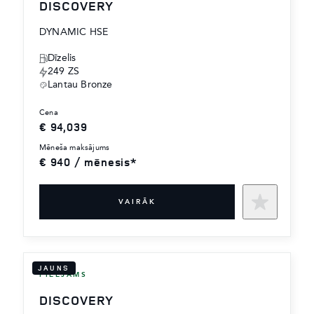
DISCOVERY
DYNAMIC HSE
Dīzelis
249 ZS
Lantau Bronze
cena
€ 94,039
mēneša maksājums
€ 940 / mēnesis*
VAIRĀK
JAUNS
PIEEJAMS
DISCOVERY