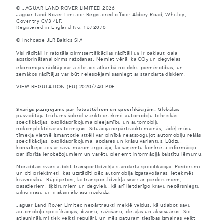
© JAGUAR LAND ROVER LIMITED 2026
Jaguar Land Rover Limited: Registered office: Abbey Road, Whitley,
Coventry CV3 4LF.
Registered in England No: 1672070
© Inchcape JLR Baltics SIA
Visi rādītāji ir ražotāja pirmssertifikācijas rādītāji un ir pakļauti gala
apstiprināšanai pirms ražošanas. Ņemiet vērā, ka CO
un degvielas
2
ekonomijas rādītāji var atšķirties atkarībā no disku piemērotības, un
zemākos rādītājus var būt neiespējami sasniegt ar standarta diskiem.
VIEW REGULATION (EU) 2020/740 PDF
Svarīgs paziņojums par fotoattēliem un specifikācijām.
Globālais
pusvadītāju trūkums šobrīd izteikti ietekmē automobiļu tehniskās
specifikācijas, papildaprīkojuma pieejamību un automobiļu
nokomplektēšanas termiņus. Situācija nepārtraukti mainās, tādēļ mūsu
tīmekļa vietnē izmantotie attēli var pilnībā neatspoguļot automobiļu reālās
specifikācijas, papildaprīkojuma, apdares un krāsu variantus. Lūdzu,
konsultējieties ar savu mazumtirgotāju, lai saņemtu konkrētu informāciju
par šībrīža ierobežojumiem un varētu pieņemt informācijā balstītu lēmumu.
Norādītais svars atbilst transportlīdzekļa standarta specifikācijai. Piederumi
un citi priekšmeti, kas uzstādīti pēc automobiļa izgatavošanas, ietekmēs
kravnesību. Rūpējieties, lai transportlīdzekļa svars ar piederumiem,
pasažieriem, šķidrumiem un degvielu, kā arī lietderīgo kravu nepārsniegtu
pilno masu un maksimālo asu noslodzi.
Jaguar Land Rover Limited nepārtraukti meklē veidus, kā uzlabot savu
automobiļu specifikācijas, dizainu, ražošanu, detaļas un aksesuārus. Šie
atjauninājumi tiek veikti regulāri, un mēs paturam tiesības izmaiņas veikt