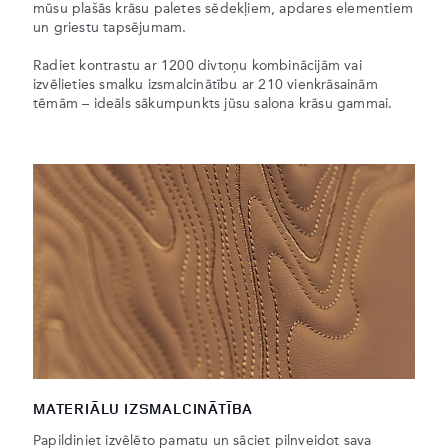
mūsu plašās krāsu paletes sēdekļiem, apdares elementiem
un griestu tapsējumam.
Radiet kontrastu ar 1200 divtoņu kombinācijām vai
izvēlieties smalku izsmalcinātību ar 210 vienkrāsainām
tēmām – ideāls sākumpunkts jūsu salona krāsu gammai.
MATERIĀLU IZSMALCINĀTĪBA
Papildiniet izvēlēto pamatu un sāciet pilnveidot sava