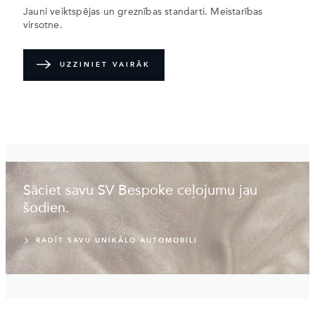
Jauni veiktspējas un greznības standarti. Meistarības
virsotne.
UZZINIET VAIRĀK
Sāciet savu SV Bespoke ceļojumu jau
šodien.
RADĪT SAVU UNIKĀLO AUTOMOBILI