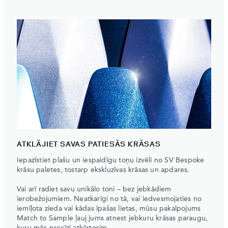
ATKLĀJIET SAVAS PATIESĀS KRĀSAS
Iepazīstiet plašu un iespaidīgu toņu izvēli no SV Bespoke
krāsu paletes, tostarp ekskluzīvas krāsas un apdares.
Vai arī radiet savu unikālo toni – bez jebkādiem
ierobežojumiem. Neatkarīgi no tā, vai iedvesmojaties no
iemīļota zieda vai kādas īpašas lietas, mūsu pakalpojums
Match to Sample ļauj jums atnest jebkuru krāsas paraugu,