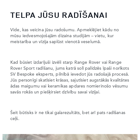
TELPA JŪSU RADĪŠANAI
Vide, kas veicina jūsu radošumu. Apmeklējiet kādu no
mūsu iedvesmojošajām dizaina studijām – vietu, kur
meistarība un vīzija saplūst vienotā veselumā.
Kad būsiet izdarījuši izvēli starp Range Rover vai Range
Rover Sport radīšanu, jums katrā solī palīdzēs īpaši norīkots
SV Bespoke eksperts, pilnībā ievedot jūs radošajā procesā.
Jūs personīgi skatīsiet krāsas, sajutīsiet augstākās kvalitātes
ādas maigumu vai keramikas apdares nomierinošo vēsumu
savās rokās un piešķirsiet dzīvību savai vīzijai.
Šeit būtisks ir ne tikai galarezultāts, bet arī pats radīšanas
ceļš.