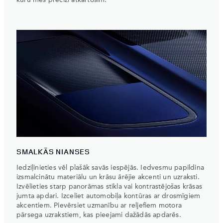
kuru mēs precīzi atkārtosim.
SMALKĀS NIANSES
Iedziļinieties vēl plašāk savās iespējās. Iedvesmu papildina
izsmalcinātu materiālu un krāsu ārējie akcenti un uzraksti.
Izvēlieties starp panorāmas stikla vai kontrastējošas krāsas
jumta apdari. Izceliet automobiļa kontūras ar drosmīgiem
akcentiem. Pievērsiet uzmanību ar reljefiem motora
pārsega uzrakstiem, kas pieejami dažādās apdarēs.