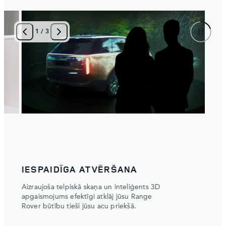
1
/
3
IESPAIDĪGA ATVĒRŠANA
sniegs
Aizraujoša telpiskā skaņa un inteliģents 3D
apgaismojums efektīgi atklāj jūsu Range
m,
Rover būtību tieši jūsu acu priekšā.
ūsu