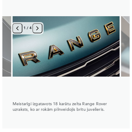
1
/
4
Meistarīgi izgatavots 18 karātu zelta Range Rover
Ar di
uzraksts, ko ar rokām pilnveidojis britu juvelieris.
kontra