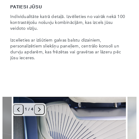
PATIESI JŪSU
Individualitāte katrā detaļā. Izvēlieties no vairāk nekā 100
kontrastējošu nošuvju kombinācijām, kas izcels jūsu
veidoto vīziju.
Izcelieties ar izšūtiem galvas balstu dizainiem,
personalizētiem sliekšņu paneļiem, centrālo konsoli un
durvju apdarēm, kas frēzētas vai gravētas ar lāzeru pēc
jūsu ieceres.
1
/
4