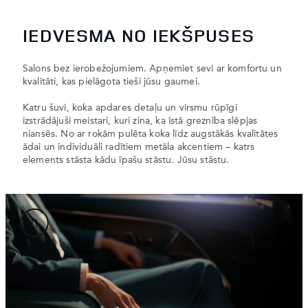
IEDVESMA NO IEKŠPUSES
Salons bez ierobežojumiem. Apņemiet sevi ar komfortu un
kvalitāti, kas pielāgota tieši jūsu gaumei.
Katru šuvi, koka apdares detaļu un virsmu rūpīgi
izstrādājuši meistari, kuri zina, ka īstā greznība slēpjas
niansēs. No ar rokām pulēta koka līdz augstākās kvalitātes
ādai un individuāli radītiem metāla akcentiem – katrs
elements stāsta kādu īpašu stāstu. Jūsu stāstu.