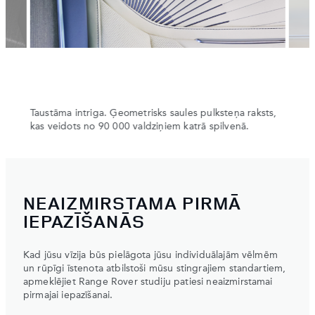
Taustāma intriga. Ģeometrisks saules pulksteņa raksts,
Vēsa 
kas veidots no 90 000 valdziņiem katrā spilvenā.
NEAIZMIRSTAMA PIRMĀ
IEPAZĪŠANĀS
Kad jūsu vīzija būs pielāgota jūsu individuālajām vēlmēm
un rūpīgi īstenota atbilstoši mūsu stingrajiem standartiem,
apmeklējiet Range Rover studiju patiesi neaizmirstamai
pirmajai iepazīšanai.