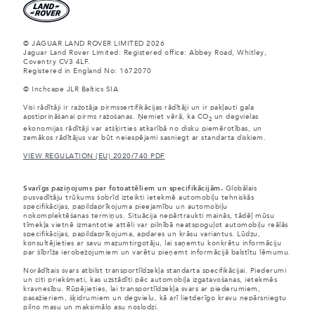
© JAGUAR LAND ROVER LIMITED 2026
Jaguar Land Rover Limited: Registered office: Abbey Road, Whitley,
Coventry CV3 4LF.
Registered in England No: 1672070
© Inchcape JLR Baltics SIA
Visi rādītāji ir ražotāja pirmssertifikācijas rādītāji un ir pakļauti gala
apstiprināšanai pirms ražošanas. Ņemiet vērā, ka CO
un degvielas
2
ekonomijas rādītāji var atšķirties atkarībā no disku piemērotības, un
zemākos rādītājus var būt neiespējami sasniegt ar standarta diskiem.
VIEW REGULATION (EU) 2020/740 PDF
Svarīgs paziņojums par fotoattēliem un specifikācijām.
Globālais
pusvadītāju trūkums šobrīd izteikti ietekmē automobiļu tehniskās
specifikācijas, papildaprīkojuma pieejamību un automobiļu
nokomplektēšanas termiņus. Situācija nepārtraukti mainās, tādēļ mūsu
tīmekļa vietnē izmantotie attēli var pilnībā neatspoguļot automobiļu reālās
specifikācijas, papildaprīkojuma, apdares un krāsu variantus. Lūdzu,
konsultējieties ar savu mazumtirgotāju, lai saņemtu konkrētu informāciju
par šībrīža ierobežojumiem un varētu pieņemt informācijā balstītu lēmumu.
Norādītais svars atbilst transportlīdzekļa standarta specifikācijai. Piederumi
un citi priekšmeti, kas uzstādīti pēc automobiļa izgatavošanas, ietekmēs
kravnesību. Rūpējieties, lai transportlīdzekļa svars ar piederumiem,
pasažieriem, šķidrumiem un degvielu, kā arī lietderīgo kravu nepārsniegtu
pilno masu un maksimālo asu noslodzi.