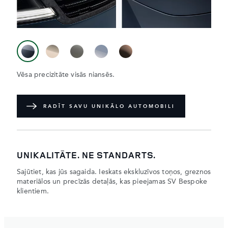
Vēsa precizitāte visās niansēs.
RADĪT SAVU UNIKĀLO AUTOMOBILI
UNIKALITĀTE. NE STANDARTS.
Sajūtiet, kas jūs sagaida. Ieskats ekskluzīvos toņos, greznos
materiālos un precīzās detaļās, kas pieejamas SV Bespoke
klientiem.