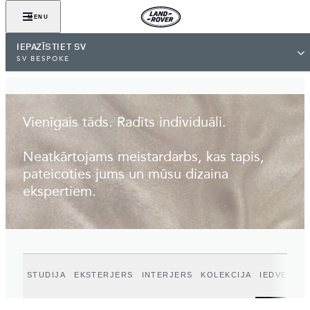
ATRAST PĀRSTĀVI
MENU
IEPAZĪSTIET SV
SV BESPOKE
Vienīgais tāds. Radīts individuāli.
Neatkārtojams meistardarbs, kas tapis,
pateicoties jums un mūsu dizaina
ekspertiem.
STUDIJA
EKSTERJERS
INTERJERS
KOLEKCIJA
IEDVESMA