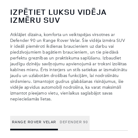
IZPĒTIET LUKSU VIDĒJA
IZMĒRU SUV
Atklājiet dizaina, komforta un veiktspējas virsotnes ar
Defender 90 un Range Rover Velar. Šie vidēja izmēra SUV
ir ideāli piemēroti ikdienas braucieniem uz darbu vai
piedzīvojumiem bagātiem braucieniem, un tie piedāvā
perfektu greznības un praktiskuma saplūšanu. Izbaudiet
jaudīgu dzinēju saviļņojumu apvienojumā ar troksni izolētas
kabīnes mieru. Ērts interjers un stils satiekas ar izsmalcinātu
jaudu un uzlabotām drošības funkcijām, lai nodrošinātu
sirdsmieru. Izmantojot gudrus glabāšanas risinājumus, šie
vidējie apvidus automobiļi nodrošina, ka varat maksimāli
izmantot pieejamo vietu, vienlaikus saglabājot savas
nepieciešamās lietas.
RANGE ROVER VELAR
DEFENDER 90