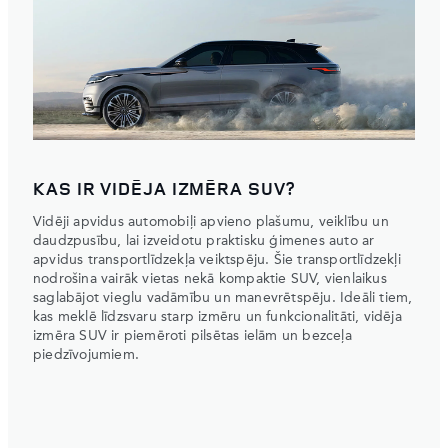
KAS IR VIDĒJA IZMĒRA SUV?
Vidēji apvidus automobiļi apvieno plašumu, veiklību un
daudzpusību, lai izveidotu praktisku ģimenes auto ar
apvidus transportlīdzekļa veiktspēju. Šie transportlīdzekļi
nodrošina vairāk vietas nekā kompaktie SUV, vienlaikus
saglabājot vieglu vadāmību un manevrētspēju. Ideāli tiem,
kas meklē līdzsvaru starp izmēru un funkcionalitāti, vidēja
izmēra SUV ir piemēroti pilsētas ielām un bezceļa
piedzīvojumiem.