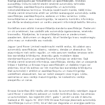
Svarīgs paziņojums par fotoattēliem un specifikācijām.
Globālais
pusvadītāju trūkums šobrīd izteikti ietekmē automobiļu tehniskās
specifikācijas, papildaprīkojuma pieejamību un automobiļu
nokomplektēšanas termiņus. Situācija nepārtraukti mainās, tādēļ mūsu
tīmekļa vietnē izmantotie attēli var pilnībā neatspoguļot automobiļu reālās
specifikācijas, papildaprīkojuma, apdares un krāsu variantus. Lūdzu,
konsultējieties ar savu mazumtirgotāju, lai saņemtu konkrētu informāciju
par šībrīža ierobežojumiem un varētu pieņemt informācijā balstītu lēmumu.
Norādītais svars atbilst transportlīdzekļa standarta specifikācijai. Piederumi
un citi priekšmeti, kas uzstādīti pēc automobiļa izgatavošanas, ietekmēs
kravnesību. Rūpējieties, lai transportlīdzekļa svars ar piederumiem,
pasažieriem, šķidrumiem un degvielu, kā arī lietderīgo kravu nepārsniegtu
pilno masu un maksimālo asu noslodzi.
Jaguar Land Rover Limited nepārtraukti meklē veidus, kā uzlabot savu
automobiļu specifikācijas, dizainu, ražošanu, detaļas un aksesuārus. Šie
atjauninājumi tiek veikti regulāri, un mēs paturam tiesības izmaiņas veikt
bez iepriekšēja brīdinājuma. Atsevišķu gadu modeļiem dažas
standartaprīkojuma un papildaprīkojuma funkcijas var atšķirties. Šajā
tīmekļa vietnē izvietotā informācija, specifikācijas, dzinēju dati un pieejamās
krāsas ir balstītas uz Eiropas tirgus specifikācijām un dažādos tirgos var
atšķirties, kā arī šīs iezīmes var tikt mainītas bez iepriekšēja brīdinājuma.
Daži automobiļi ir attēloti ar papildaprīkojumu un mazumtirgotāja
uzstādītiem aksesuāriem, kas var nebūt pieejami visos tirgos. Lūdzu,
sazinieties ar savu vietējo mazumtirgotāju, lai noskaidrotu vietējo
pieejamību un cenas.
Eiropas Savienības (ES) tiesību akti paredz, ka automobiļu ražotājam Jaguar
Land Rover ir pienākums apkopot un nodot konkrētus datus, kas attiecas
uz automobiļiem, kas reģistrēti 2021. gada 1. janvārī vai pēc šī datuma.
Saskaņā ar ES regulu Nr. 2021/392 Eiropas Komisijai jāiesniedz automobiļu
identifikācijas numuri (VIN), kā arī dati par degvielas un enerģijas patēriņu