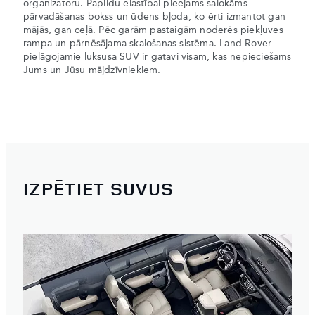
organizatoru. Papildu elastībai pieejams salokāms
pārvadāšanas bokss un ūdens bļoda, ko ērti izmantot gan
mājās, gan ceļā. Pēc garām pastaigām noderēs piekļuves
rampa un pārnēsājama skalošanas sistēma. Land Rover
pielāgojamie luksusa SUV ir gatavi visam, kas nepieciešams
Jums un Jūsu mājdzīvniekiem.
IZPĒTIET SUVUS