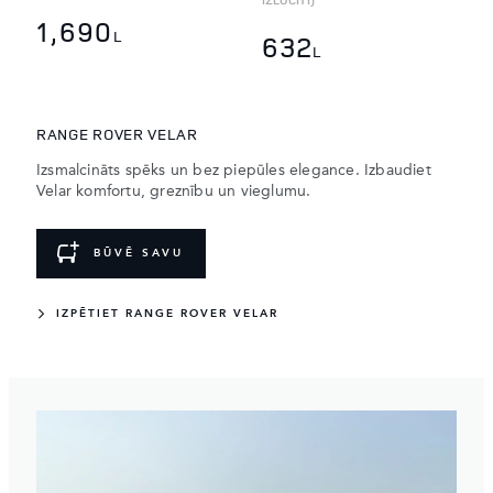
1,690
L
632
L
RANGE ROVER VELAR
Izsmalcināts spēks un bez piepūles elegance. Izbaudiet
Velar komfortu, greznību un vieglumu.
BŪVĒ SAVU
IZPĒTIET RANGE ROVER VELAR