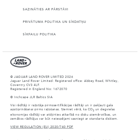
SAZINĀTIES AR PĀRSTĀVI
PRIVĀTUMA POLITIKA UN SĪKDATŅU
SĪKFAILU POLITIKA
© JAGUAR LAND ROVER LIMITED 2026
Jaguar Land Rover Limited: Registered office: Abbey Road, Whitley,
Coventry CV3 4LF.
Registered in England No: 1672070
© Inchcape JLR Baltics SIA
Visi rādītāji ir ražotāja pirmssertifikācijas rādītāji un ir pakļauti gala
apstiprināšanai pirms ražošanas. Ņemiet vērā, ka CO
un degvielas
2
ekonomijas rādītāji var atšķirties atkarībā no disku piemērotības, un
zemākos rādītājus var būt neiespējami sasniegt ar standarta diskiem.
VIEW REGULATION (EU) 2020/740 PDF