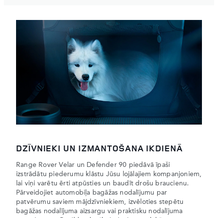
DZĪVNIEKI UN IZMANTOŠANA IKDIENĀ
Range Rover Velar un Defender 90 piedāvā īpaši
izstrādātu piederumu klāstu Jūsu lojālajiem kompanjoniem,
lai viņi varētu ērti atpūsties un baudīt drošu braucienu.
Pārveidojiet automobiļa bagāžas nodalījumu par
patvērumu saviem mājdzīvniekiem, izvēloties stepētu
bagāžas nodalījuma aizsargu vai praktisku nodalījuma