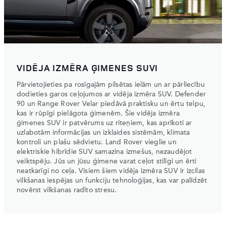
VIDĒJA IZMĒRA ĢIMENES SUVI
Pārvietojieties pa rosīgajām pilsētas ielām un ar pārliecību
dodieties garos ceļojumos ar vidēja izmēra SUV. Defender
90 un Range Rover Velar piedāvā praktisku un ērtu telpu,
kas ir rūpīgi pielāgota ģimenēm. Šie vidēja izmēra
ģimenes SUV ir patvērums uz riteņiem, kas aprīkoti ar
uzlabotām informācijas un izklaides sistēmām, klimata
kontroli un plašu sēdvietu. Land Rover vieglie un
elektriskie hibrīdie SUV samazina izmešus, nezaudējot
veiktspēju. Jūs un jūsu ģimene varat ceļot stilīgi un ērti
neatkarīgi no ceļa. Visiem šiem vidēja izmēra SUV ir izcilas
vilkšanas iespējas un funkciju tehnoloģijas, kas var palīdzēt
novērst vilkšanas radīto stresu.