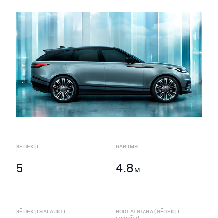
SĒDEKĻI
GARUMS
5
4.8
M
SĒDEKĻI SALAUKTI
BOOT ATSTABA (SĒDEKĻI
IZLOCĪTI)