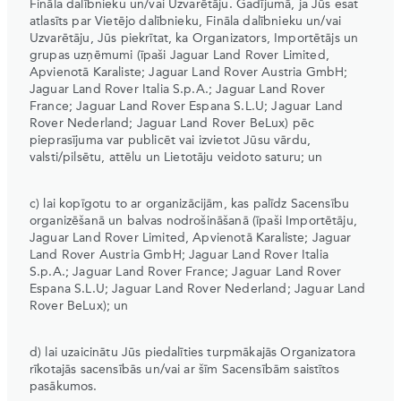
Fināla dalībnieku un/vai Uzvarētāju. Gadījumā, ja Jūs esat
atlasīts par Vietējo dalībnieku, Fināla dalībnieku un/vai
Uzvarētāju, Jūs piekrītat, ka Organizators, Importētājs un
grupas uzņēmumi (īpaši Jaguar Land Rover Limited,
Apvienotā Karaliste; Jaguar Land Rover Austria GmbH;
Jaguar Land Rover Italia S.p.A.; Jaguar Land Rover
France; Jaguar Land Rover Espana S.L.U; Jaguar Land
Rover Nederland; Jaguar Land Rover BeLux) pēc
pieprasījuma var publicēt vai izvietot Jūsu vārdu,
valsti/pilsētu, attēlu un Lietotāju veidoto saturu; un
c) lai kopīgotu to ar organizācijām, kas palīdz Sacensību
organizēšanā un balvas nodrošināšanā (īpaši Importētāju,
Jaguar Land Rover Limited, Apvienotā Karaliste; Jaguar
Land Rover Austria GmbH; Jaguar Land Rover Italia
S.p.A.; Jaguar Land Rover France; Jaguar Land Rover
Espana S.L.U; Jaguar Land Rover Nederland; Jaguar Land
Rover BeLux); un
d) lai uzaicinātu Jūs piedalīties turpmākajās Organizatora
rīkotajās sacensībās un/vai ar šīm Sacensībām saistītos
pasākumos.