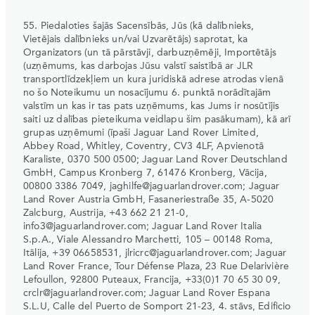
55. Piedaloties šajās Sacensībās, Jūs (kā dalībnieks,
Vietējais dalībnieks un/vai Uzvarētājs) saprotat, ka
Organizators (un tā pārstāvji, darbuzņēmēji, Importētājs
(uzņēmums, kas darbojas Jūsu valstī saistībā ar JLR
transportlīdzekļiem un kura juridiskā adrese atrodas vienā
no šo Noteikumu un nosacījumu 6. punktā norādītajām
valstīm un kas ir tas pats uzņēmums, kas Jums ir nosūtījis
saiti uz dalības pieteikuma veidlapu šim pasākumam), kā arī
grupas uzņēmumi (īpaši Jaguar Land Rover Limited,
Abbey Road, Whitley, Coventry, CV3 4LF, Apvienotā
Karaliste, 0370 500 0500; Jaguar Land Rover Deutschland
GmbH, Campus Kronberg 7, 61476 Kronberg, Vācija,
00800 3386 7049, jaghilfe@jaguarlandrover.com; Jaguar
Land Rover Austria GmbH, Fasaneriestraße 35, A-5020
Zalcburg, Austrija, +43 662 21 21-0,
info3@jaguarlandrover.com; Jaguar Land Rover Italia
S.p.A., Viale Alessandro Marchetti, 105 – 00148 Roma,
Itālija, +39 06658531, jlricrc@jaguarlandrover.com; Jaguar
Land Rover France, Tour Défense Plaza, 23 Rue Delarivière
Lefoullon, 92800 Puteaux, Francija, +33(0)1 70 65 30 09,
crclr@jaguarlandrover.com; Jaguar Land Rover Espana
S.L.U, Calle del Puerto de Somport 21-23, 4. stāvs, Edificio