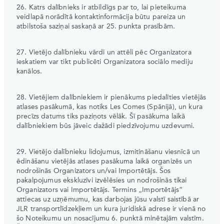
26. Katrs dalībnieks ir atbildīgs par to, lai pieteikuma
veidlapā norādītā kontaktinformācija būtu pareiza un
atbilstoša saziņai saskaņā ar 25. punkta prasībām.
27. Vietējo dalībnieku vārdi un attēli pēc Organizatora
ieskatiem var tikt publicēti Organizatora sociālo mediju
kanālos.
28. Vietējiem dalībniekiem ir pienākums piedalīties vietējās
atlases pasākumā, kas notiks Les Comes (Spānijā), un kura
precīzs datums tiks paziņots vēlāk. Šī pasākuma laikā
dalībniekiem būs jāveic dažādi piedzīvojumu uzdevumi.
29. Vietējo dalībnieku lidojumus, izmitināšanu viesnīcā un
ēdināšanu vietējās atlases pasākuma laikā organizēs un
nodrošinās Organizators un/vai Importētājs. Šos
pakalpojumus ekskluzīvi izvēlēsies un nodrošinās tikai
Organizators vai Importētājs. Termins „Importētājs“
attiecas uz uzņēmumu, kas darbojas jūsu valstī saistībā ar
JLR transportlīdzekļiem un kura juridiskā adrese ir vienā no
šo Noteikumu un nosacījumu 6. punktā minētajām valstīm.