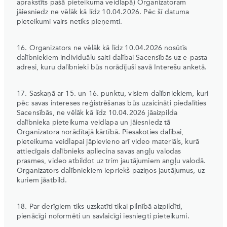
aprakstīts pašā pieteikuma veidlapā) Organizatoram
jāiesniedz ne vēlāk kā līdz 10.04.2026. Pēc šī datuma
pieteikumi vairs netiks pieņemti.
16. Organizators ne vēlāk kā līdz 10.04.2026 nosūtīs
dalībniekiem individuālu saiti dalībai Sacensībās uz e-pasta
adresi, kuru dalībnieki būs norādījuši savā Interešu anketā.
17. Saskaņā ar 15. un 16. punktu, visiem dalībniekiem, kuri
pēc savas intereses reģistrēšanas būs uzaicināti piedalīties
Sacensībās, ne vēlāk kā līdz 10.04.2026 jāaizpilda
dalībnieka pieteikuma veidlapa un jāiesniedz tā
Organizatora norādītajā kārtībā. Piesakoties dalībai,
pieteikuma veidlapai jāpievieno arī video materiāls, kurā
attiecīgais dalībnieks apliecina savas angļu valodas
prasmes, video atbildot uz trim jautājumiem angļu valodā.
Organizators dalībniekiem iepriekš paziņos jautājumus, uz
kuriem jāatbild.
18. Par derīgiem tiks uzskatīti tikai pilnībā aizpildīti,
pienācīgi noformēti un savlaicīgi iesniegti pieteikumi.