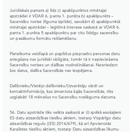
Juridiskais pamats a) līdz c) apakšpunktos minētajai
apstrādei ir VDAR 6. panta 1. punkta b) apakšpunkts –
Sacensību norise (līguma izpilde), savukārt d) apakšpunktā
minētajai apstrādei – leģitīmā interese saskaņā ar VDAR 6.
panta 1. punkta f) apakšpunktu par citu līdzīgu sacensību
un pasākumu formātu reklamēšanu.
Pieteikuma veidlapā un papildus pieprasīto personas datu
sniegšana nav juridiski obligāta, tomēr tā ir nepieciešama
Sacensību norises un dalības nodrošināšanai. Nesniedzot
šos datus, dalība Sacensībās nav iespējama.
Dalībnieku/Vietējo dalībnieku/Uzvarētāju vārdi un
kontaktinformācija, kas izmantota šajās Sacensībās, tiks
uzglabāti 18 mēnešus no Sacensību noslēguma datuma.
56. Datu apstrāde tiks veikta saskaņā ar (i) spēkā esošajiem
ES datu aizsardzības tiesību aktiem, tostarp Vispārīgo datu
aizsardzības regulu ((ES) 2016/679), kā arī Apvienotās
Karalistes tiesību aktiem, tostarp Datu aizsardzības likumu