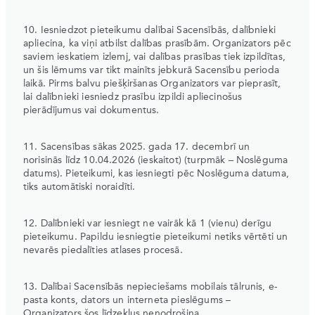
10. Iesniedzot pieteikumu dalībai Sacensībās, dalībnieki
apliecina, ka viņi atbilst dalības prasībām. Organizators pēc
saviem ieskatiem izlemj, vai dalības prasības tiek izpildītas,
un šis lēmums var tikt mainīts jebkurā Sacensību perioda
laikā. Pirms balvu piešķiršanas Organizators var pieprasīt,
lai dalībnieki iesniedz prasību izpildi apliecinošus
pierādījumus vai dokumentus.
11. Sacensības sākas 2025. gada 17. decembrī un
norisinās līdz 10.04.2026 (ieskaitot) (turpmāk – Noslēguma
datums). Pieteikumi, kas iesniegti pēc Noslēguma datuma,
tiks automātiski noraidīti.
12. Dalībnieki var iesniegt ne vairāk kā 1 (vienu) derīgu
pieteikumu. Papildu iesniegtie pieteikumi netiks vērtēti un
nevarēs piedalīties atlases procesā.
13. Dalībai Sacensībās nepieciešams mobilais tālrunis, e-
pasta konts, dators un interneta pieslēgums –
Organizators šos līdzekļus nenodrošina.