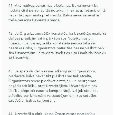
41. Alternatīvas balvas nav pieejamas. Balva nevar tikt
nodota citai personai, tās noteikumi nav apspriežami, un tā
nevar tikt apmainīta pret naudu. Balvu nevar saņemt arī
trešā persona Uzvarētāja vārdā.
42. Ja Organizators vēlāk konstatēs, ka Uzvarētājs neatbilst
dalības prasībām vai ir pārkāpis šos Noteikumus un
nosacījumus, vai arī, ja tiks konstatēta nesportiska vai
neētiska rīcība, Organizators patur tiesības nepiešķirt balvu
šim Uzvarētājam un tā vietā izvēlēties citu Fināla dalībnieku
kā Uzvarētāju.
43. Ja apstākļu dēļ, kas nav atkarīgi no Organizatora,
piedāvātā balva nevar tikt piešķirta vai tiek atcelta,
Organizators nevar piedāvāt aizstājēju un neuzņemas
nekādu atbildību pret Uzvarētājiem. Uzvarētājiem nav
tiesību pieprasīt naudas kompensāciju vai jebkādu citu
atlīdzību par izmaksām vai zaudējumiem, kas radušies
saistībā ar balvas saņemšanu.
44. Uzvarētāji piekrīt, ka no Organizatora neatkarīgu