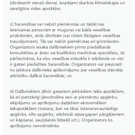
(divdesmit vienai) dienai, iespējami skarbos klimatiskajos un
sarežģītos vides apstākļos;
c) Sacensības var nebūt piemērotas un tādēļ nav
ieteicamas personām ar muguras vai kakla veselības
problēmām, sirds slimībām (vai citiem līdzīgiem veselības
traucējumiem). Tās var nebūt piemērotas arī grūtniecēm.
Organizators iesaka dalībniekiem pirms piedalīšanās
konsultēties ar ārstu vai kvalificētu medicīnas speciālistu, lai
pārliecinātos, ka viņu veselības stāvoklis ir atbilstošs un viņi
ir gatavi piedalīties Sacensībās. Organizators var pieprasīt
no jebkura dalībnieka apliecinājumu par veselības stāvokļa
atbilstību dalībai Sacensībās; un
d) Dalībniekiem jābūt gataviem jebkādiem laika apstākļiem,
kā arī patstāvīgi jānodrošina sevi ar piemērotu apģērbu,
ekipējumu un aprīkojumu dažādiem ekstremāliem
laikapstākļiem (tostarp, bet ne tikai: ūdensnecaurlaidīgs
apģērbs, silts apģērbs, atbilstoši aizsargapavi pārgājieniem
un kāpšanai, sauļošanās līdzekļi utt.). Organizators šo
aprīkojumu nenodrošinās.