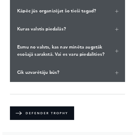
Kāpēc jūs organizējat šo tieši tagad?
Kuras valstis piedalās?
Esmu no valsts, kas nav minēta augstāk
esošajā sarakstā. Vai es varu piedalīties?
Cik uzvarētāju būs?
DEFENDER TROPHY