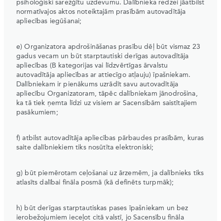
psiholoģiski sarežģītu uzdevumu. Dalībnieka redzei jāatbilst
normatīvajos aktos noteiktajām prasībām autovadītāja
apliecības iegūšanai;
e) Organizatora apdrošināšanas prasību dēļ būt vismaz 23
gadus vecam un būt starptautiski derīgas autovadītāja
apliecības (B kategorijas vai līdzvērtīgas ārvalstu
autovadītāja apliecības ar attiecīgo atļauju) īpašniekam.
Dalībniekam ir pienākums uzrādīt savu autovadītāja
apliecību Organizatoram, tāpēc dalībniekam jānodrošina,
ka tā tiek ņemta līdzi uz visiem ar Sacensībām saistītajiem
pasākumiem;
f) atbilst autovadītāja apliecības pārbaudes prasībām, kuras
saite dalībniekiem tiks nosūtīta elektroniski;
g) būt piemērotam ceļošanai uz ārzemēm, ja dalībnieks tiks
atlasīts dalībai fināla posmā (kā definēts turpmāk);
h) būt derīgas starptautiskas pases īpašniekam un bez
ierobežojumiem ieceļot citā valstī, jo Sacensību fināla