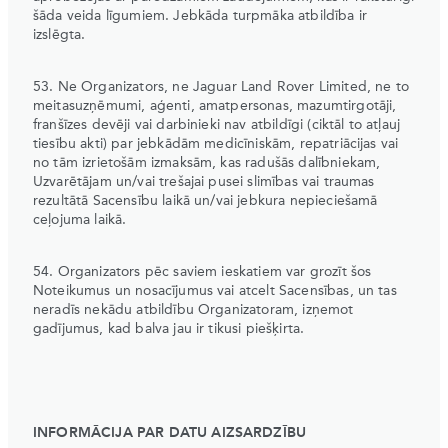
šāda veida līgumiem. Jebkāda turpmāka atbildība ir
izslēgta.
53. Ne Organizators, ne Jaguar Land Rover Limited, ne to
meitasuzņēmumi, aģenti, amatpersonas, mazumtirgotāji,
franšīzes devēji vai darbinieki nav atbildīgi (ciktāl to atļauj
tiesību akti) par jebkādām medicīniskām, repatriācijas vai
no tām izrietošām izmaksām, kas radušās dalībniekam,
Uzvarētājam un/vai trešajai pusei slimības vai traumas
rezultātā Sacensību laikā un/vai jebkura nepieciešamā
ceļojuma laikā.
54. Organizators pēc saviem ieskatiem var grozīt šos
Noteikumus un nosacījumus vai atcelt Sacensības, un tas
neradīs nekādu atbildību Organizatoram, izņemot
gadījumus, kad balva jau ir tikusi piešķirta.
INFORMĀCIJA PAR DATU AIZSARDZĪBU