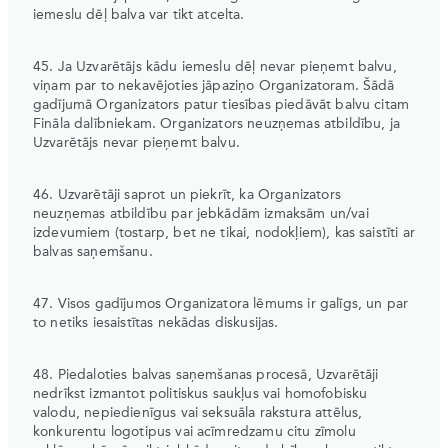
iemeslu dēļ balva var tikt atcelta.
45. Ja Uzvarētājs kādu iemeslu dēļ nevar pieņemt balvu,
viņam par to nekavējoties jāpaziņo Organizatoram. Šādā
gadījumā Organizators patur tiesības piedāvāt balvu citam
Fināla dalībniekam. Organizators neuzņemas atbildību, ja
Uzvarētājs nevar pieņemt balvu.
46. Uzvarētāji saprot un piekrīt, ka Organizators
neuzņemas atbildību par jebkādām izmaksām un/vai
izdevumiem (tostarp, bet ne tikai, nodokļiem), kas saistīti ar
balvas saņemšanu.
47. Visos gadījumos Organizatora lēmums ir galīgs, un par
to netiks iesaistītas nekādas diskusijas.
48. Piedaloties balvas saņemšanas procesā, Uzvarētāji
nedrīkst izmantot politiskus saukļus vai homofobisku
valodu, nepiedienīgus vai seksuāla rakstura attēlus,
konkurentu logotipus vai acīmredzamu citu zīmolu