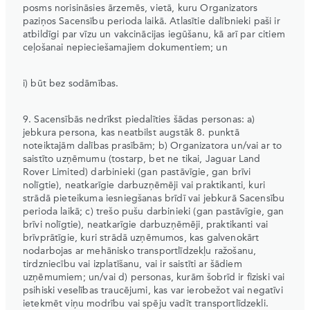
posms norisināsies ārzemēs, vietā, kuru Organizators
paziņos Sacensību perioda laikā. Atlasītie dalībnieki paši ir
atbildīgi par vīzu un vakcinācijas iegūšanu, kā arī par citiem
ceļošanai nepieciešamajiem dokumentiem; un
i) būt bez sodāmības.
9. Sacensībās nedrīkst piedalīties šādas personas: a)
jebkura persona, kas neatbilst augstāk 8. punktā
noteiktajām dalības prasībām; b) Organizatora un/vai ar to
saistīto uzņēmumu (tostarp, bet ne tikai, Jaguar Land
Rover Limited) darbinieki (gan pastāvīgie, gan brīvi
nolīgtie), neatkarīgie darbuzņēmēji vai praktikanti, kuri
strādā pieteikuma iesniegšanas brīdī vai jebkurā Sacensību
perioda laikā; c) trešo pušu darbinieki (gan pastāvīgie, gan
brīvi nolīgtie), neatkarīgie darbuzņēmēji, praktikanti vai
brīvprātīgie, kuri strādā uzņēmumos, kas galvenokārt
nodarbojas ar mehānisko transportlīdzekļu ražošanu,
tirdzniecību vai izplatīšanu, vai ir saistīti ar šādiem
uzņēmumiem; un/vai d) personas, kurām šobrīd ir fiziski vai
psihiski veselības traucējumi, kas var ierobežot vai negatīvi
ietekmēt viņu modrību vai spēju vadīt transportlīdzekli.