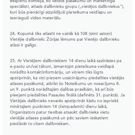
ekspertu komisija, ko veidos pasākumu un mārketinga
speciālisti, atlasīs dalībnieku grupu („vietējos dalībniekus“),
kuri būs pienācīgi aizpildījuši pieteikuma veidlapu un
iesnieguši video materiālu.
24. Kopumā tiks atlasīti ne vairāk kā 108 (simt astoņi)
Vietējie dalībnieki. Žūrijas lēmums par Vietējo dalībnieku
atlasi ir galīgs.
25. Ar Vietējiem dalībniekiem 14 dienu laikā sazināsies pa
e-pastu un/vai tālruni, izmantojot pieteikuma veidlapā
norādīto kontaktinformāciju, un viņiem tiks lūgts
apstiprināt, ka viņi pieņem uzaicinājumu piedalīties vietējās
atlases pasākumā, atbilst šo Noteikumu un nosacījumu 8.
un 9. punktā norādītajām dalības prasībām, kā arī būs
pieejami piedalīties Pasaules finālā (definēts 31. punktā). Ja
Vietējais dalībnieks nevarēs apstiprināt kādu no iepriekš
minētajiem punktiem 14 (četrpadsmit) dienu laikā,
Organizators patur tiesības atsaukt dalībnieka vietu
vietējās atlases pasākumā un pēc saviem ieskatiem
piedāvāt to citam dalībniekam.