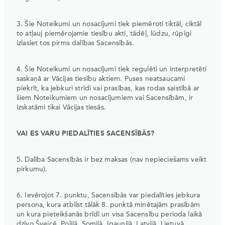
3. Šie Noteikumi un nosacījumi tiek piemēroti tiktāl, ciktāl
to atļauj piemērojamie tiesību akti, tādēļ, lūdzu, rūpīgi
izlasiet tos pirms dalības Sacensībās.
4. Šie Noteikumi un nosacījumi tiek regulēti un interpretēti
saskaņā ar Vācijas tiesību aktiem. Puses neatsaucami
piekrīt, ka jebkuri strīdi vai prasības, kas rodas saistībā ar
šiem Noteikumiem un nosacījumiem vai Sacensībām, ir
izskatāmi tikai Vācijas tiesās.
VAI ES VARU PIEDALĪTIES SACENSĪBĀS?
5. Dalība Sacensībās ir bez maksas (nav nepieciešams veikt
pirkumu).
6. Ievērojot 7. punktu, Sacensībās var piedalīties jebkura
persona, kura atbilst tālāk 8. punktā minētajām prasībām
un kura pieteikšanās brīdī un visa Sacensību perioda laikā
dzīvo Šveicē, Polijā, Somijā, Igaunijā, Latvijā, Lietuvā,