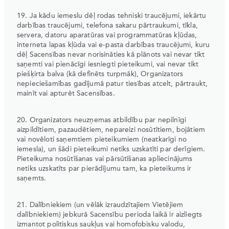
19. Ja kādu iemeslu dēļ rodas tehniski traucējumi, iekārtu
darbības traucējumi, telefona sakaru pārtraukumi, tīkla,
servera, datoru aparatūras vai programmatūras kļūdas,
interneta lapas kļūda vai e-pasta darbības traucējumi, kuru
dēļ Sacensības nevar norisināties kā plānots vai nevar tikt
saņemti vai pienācīgi iesniegti pieteikumi, vai nevar tikt
piešķirta balva (kā definēts turpmāk), Organizators
nepieciešamības gadījumā patur tiesības atcelt, pārtraukt,
mainīt vai apturēt Sacensības.
20. Organizators neuzņemas atbildību par nepilnīgi
aizpildītiem, pazaudētiem, nepareizi nosūtītiem, bojātiem
vai novēloti saņemtiem pieteikumiem (neatkarīgi no
iemesla), un šādi pieteikumi netiks uzskatīti par derīgiem.
Pieteikuma nosūtīšanas vai pārsūtīšanas apliecinājums
netiks uzskatīts par pierādījumu tam, ka pieteikums ir
saņemts.
21. Dalībniekiem (un vēlāk izraudzītajiem Vietējiem
dalībniekiem) jebkurā Sacensību perioda laikā ir aizliegts
izmantot politiskus saukļus vai homofobisku valodu,