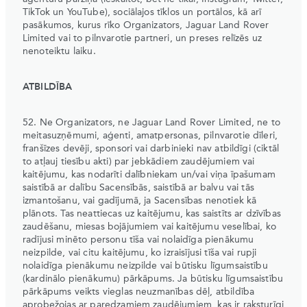
TikTok un YouTube), sociālajos tīklos un portālos, kā arī
pasākumos, kurus rīko Organizators, Jaguar Land Rover
Limited vai to pilnvarotie partneri, un preses relīzēs uz
nenoteiktu laiku.
ATBILDĪBA
52. Ne Organizators, ne Jaguar Land Rover Limited, ne to
meitasuzņēmumi, aģenti, amatpersonas, pilnvarotie dīleri,
franšīzes devēji, sponsori vai darbinieki nav atbildīgi (ciktāl
to atļauj tiesību akti) par jebkādiem zaudējumiem vai
kaitējumu, kas nodarīti dalībniekam un/vai viņa īpašumam
saistībā ar dalību Sacensībās, saistībā ar balvu vai tās
izmantošanu, vai gadījumā, ja Sacensības nenotiek kā
plānots. Tas neattiecas uz kaitējumu, kas saistīts ar dzīvības
zaudēšanu, miesas bojājumiem vai kaitējumu veselībai, ko
radījusi minēto personu tīša vai nolaidīga pienākumu
neizpilde, vai citu kaitējumu, ko izraisījusi tīša vai rupji
nolaidīga pienākumu neizpilde vai būtisku līgumsaistību
(kardinālo pienākumu) pārkāpums. Ja būtisku līgumsaistību
pārkāpums veikts vieglas neuzmanības dēļ, atbildība
aprobežojas ar paredzamiem zaudējumiem, kas ir raksturīgi