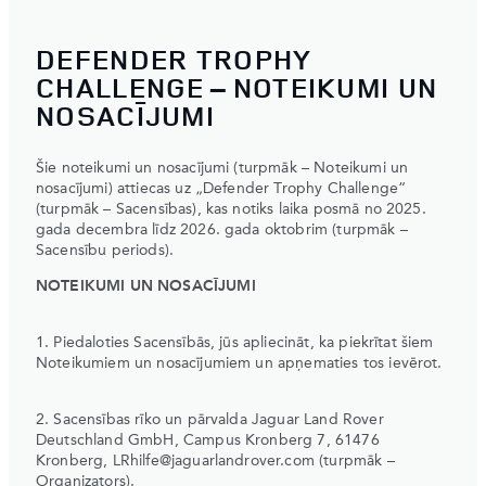
DEFENDER TROPHY
CHALLENGE – NOTEIKUMI UN
NOSACĪJUMI
Šie noteikumi un nosacījumi (turpmāk – Noteikumi un
nosacījumi) attiecas uz „Defender Trophy Challenge“
(turpmāk – Sacensības), kas notiks laika posmā no 2025.
gada decembra līdz 2026. gada oktobrim (turpmāk –
Sacensību periods).
NOTEIKUMI UN NOSACĪJUMI
1. Piedaloties Sacensībās, jūs apliecināt, ka piekrītat šiem
Noteikumiem un nosacījumiem un apņematies tos ievērot.
2. Sacensības rīko un pārvalda Jaguar Land Rover
Deutschland GmbH, Campus Kronberg 7, 61476
Kronberg, LRhilfe@jaguarlandrover.com (turpmāk –
Organizators).