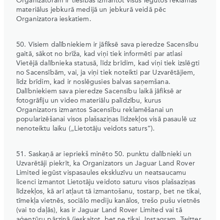
Organizatoram ir tiesības izmantot visus iegūtos reklāmas
materiālus jebkurā medijā un jebkurā veidā pēc
Organizatora ieskatiem.
50. Visiem dalībniekiem ir jāfiksē sava pieredze Sacensību
gaitā, sākot no brīža, kad viņi tiek informēti par atlasi
Vietējā dalībnieka statusā, līdz brīdim, kad viņi tiek izslēgti
no Sacensībām, vai, ja viņi tiek noteikti par Uzvarētājiem,
līdz brīdim, kad ir noslēgusies balvas saņemšana.
Dalībniekiem sava pieredze Sacensību laikā jāfiksē ar
fotogrāfiju un video materiālu palīdzību, kurus
Organizators izmantos Sacensību reklamēšanai un
popularizēšanai visos plašsaziņas līdzekļos visā pasaulē uz
nenoteiktu laiku („Lietotāju veidots saturs“).
51. Saskaņā ar iepriekš minēto 50. punktu dalībnieki un
Uzvarētāji piekrīt, ka Organizators un Jaguar Land Rover
Limited iegūst vispasaules ekskluzīvu un neatsaucamu
licenci izmantot Lietotāju veidoto saturu visos plašsaziņas
līdzekļos, kā arī atļaut tā izmantošanu, tostarp, bet ne tikai,
tīmekļa vietnēs, sociālo mediju kanālos, trešo pušu vietnēs
(vai to daļās), kas ir Jaguar Land Rover Limited vai tā
aģentūru pārziņā (ieskaitot, bet ne tikai, Instagram, Twitter,