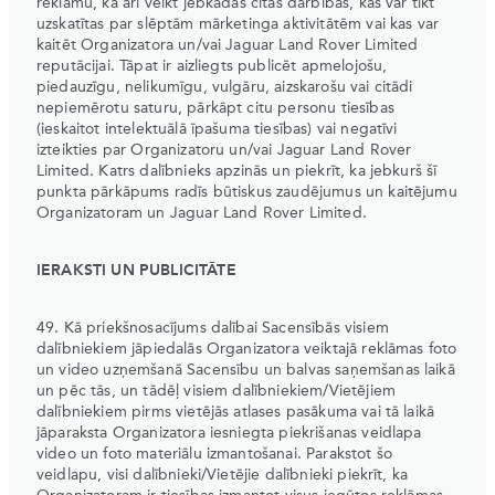
reklāmu, kā arī veikt jebkādas citas darbības, kas var tikt
uzskatītas par slēptām mārketinga aktivitātēm vai kas var
kaitēt Organizatora un/vai Jaguar Land Rover Limited
reputācijai. Tāpat ir aizliegts publicēt apmelojošu,
piedauzīgu, nelikumīgu, vulgāru, aizskarošu vai citādi
nepiemērotu saturu, pārkāpt citu personu tiesības
(ieskaitot intelektuālā īpašuma tiesības) vai negatīvi
izteikties par Organizatoru un/vai Jaguar Land Rover
Limited. Katrs dalībnieks apzinās un piekrīt, ka jebkurš šī
punkta pārkāpums radīs būtiskus zaudējumus un kaitējumu
Organizatoram un Jaguar Land Rover Limited.
IERAKSTI UN PUBLICITĀTE
49. Kā priekšnosacījums dalībai Sacensībās visiem
dalībniekiem jāpiedalās Organizatora veiktajā reklāmas foto
un video uzņemšanā Sacensību un balvas saņemšanas laikā
un pēc tās, un tādēļ visiem dalībniekiem/Vietējiem
dalībniekiem pirms vietējās atlases pasākuma vai tā laikā
jāparaksta Organizatora iesniegta piekrišanas veidlapa
video un foto materiālu izmantošanai. Parakstot šo
veidlapu, visi dalībnieki/Vietējie dalībnieki piekrīt, ka