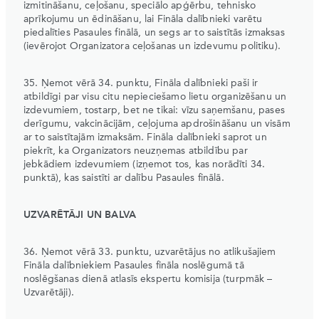
izmitināšanu, ceļošanu, speciālo apģērbu, tehnisko
aprīkojumu un ēdināšanu, lai Fināla dalībnieki varētu
piedalīties Pasaules finālā, un segs ar to saistītās izmaksas
(ievērojot Organizatora ceļošanas un izdevumu politiku).
35. Ņemot vērā 34. punktu, Fināla dalībnieki paši ir
atbildīgi par visu citu nepieciešamo lietu organizēšanu un
izdevumiem, tostarp, bet ne tikai: vīzu saņemšanu, pases
derīgumu, vakcinācijām, ceļojuma apdrošināšanu un visām
ar to saistītajām izmaksām. Fināla dalībnieki saprot un
piekrīt, ka Organizators neuzņemas atbildību par
jebkādiem izdevumiem (izņemot tos, kas norādīti 34.
punktā), kas saistīti ar dalību Pasaules finālā.
UZVARĒTĀJI UN BALVA
36. Ņemot vērā 33. punktu, uzvarētājus no atlikušajiem
Fināla dalībniekiem Pasaules fināla noslēgumā tā
noslēgšanas dienā atlasīs ekspertu komisija (turpmāk –
Uzvarētāji).