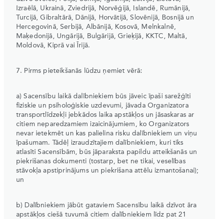
Izraēlā, Ukrainā, Zviedrijā, Norvēģijā, Islandē, Rumānijā,
Turcijā, Gibraltārā, Dānijā, Horvātijā, Slovēnijā, Bosnijā un
Hercegovinā, Serbijā, Albānijā, Kosovā, Melnkalnē,
Maķedonijā, Ungārijā, Bulgārijā, Grieķijā, KKTC, Maltā,
Moldovā, Kiprā vai Īrijā.
7. Pirms pieteikšanās lūdzu ņemiet vērā:
a) Sacensību laikā dalībniekiem būs jāveic īpaši sarežģīti
fiziskie un psiholoģiskie uzdevumi, jāvada Organizatora
transportlīdzekļi jebkādos laika apstākļos un jāsaskaras ar
citiem neparedzamiem izaicinājumiem, ko Organizators
nevar ietekmēt un kas palielina risku dalībniekiem un viņu
īpašumam. Tādēļ izraudzītajiem dalībniekiem, kuri tiks
atlasīti Sacensībām, būs jāparaksta papildu atteikšanās un
piekrišanas dokumenti (tostarp, bet ne tikai, veselības
stāvokļa apstiprinājums un piekrišana attēlu izmantošanai);
un
b) Dalībniekiem jābūt gataviem Sacensību laikā dzīvot āra
apstākļos ciešā tuvumā citiem dalībniekiem līdz pat 21