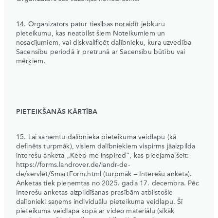
14. Organizators patur tiesības noraidīt jebkuru
pieteikumu, kas neatbilst šiem Noteikumiem un
nosacījumiem, vai diskvalificēt dalībnieku, kura uzvedība
Sacensību periodā ir pretrunā ar Sacensību būtību vai
mērķiem.
PIETEIKŠANĀS KĀRTĪBA
15. Lai saņemtu dalībnieka pieteikuma veidlapu (kā
definēts turpmāk), visiem dalībniekiem vispirms jāaizpilda
interešu anketa „Keep me inspired“, kas pieejama šeit:
https://forms.landrover.de/landr-de-
de/servlet/SmartForm.html (turpmāk – Interešu anketa).
Anketas tiek pieņemtas no 2025. gada 17. decembra. Pēc
Interešu anketas aizpildīšanas prasībām atbilstošie
dalībnieki saņems individuālu pieteikuma veidlapu. Šī
pieteikuma veidlapa kopā ar video materiālu (sīkāk