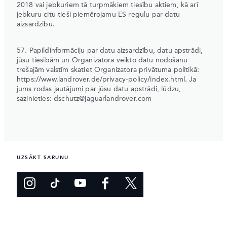
2018 vai jebkuriem tā turpmākiem tiesību aktiem, kā arī
jebkuru citu tieši piemērojamu ES regulu par datu
aizsardzību.
57. Papildinformāciju par datu aizsardzību, datu apstrādi,
jūsu tiesībām un Organizatora veikto datu nodošanu
trešajām valstīm skatiet Organizatora privātuma politikā:
https://www.landrover.de/privacy-policy/index.html. Ja
jums rodas jautājumi par jūsu datu apstrādi, lūdzu,
sazinieties: dschutz@jaguarlandrover.com
UZSĀKT SARUNU