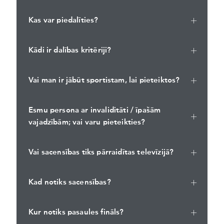
Kas var piedalīties?
Kādi ir dalības kritēriji?
Vai man ir jābūt sportistam, lai pieteiktos?
Esmu persona ar invaliditāti / īpašām
vajadzībām; vai varu pieteikties?
Vai sacensības tiks pārraidītas televīzijā?
Kad notiks sacensības?
Kur notiks pasaules fināls?