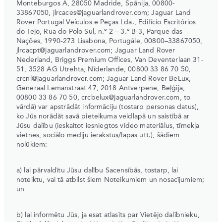
Monteburgos A, 28050 Madride, Spānija, 00800-
33867050, jlrcaces@jaguarlandrover.com; Jaguar Land
Rover Portugal Veículos e Peças Lda., Edifício Escritórios
do Tejo, Rua do Polo Sul, n.º 2 – 3.º B-3, Parque das
Nações, 1990-273 Lisabona, Portugāle, 00800–33867050,
jlrcacpt@jaguarlandrover.com; Jaguar Land Rover
Nederland, Briggs Premium Offices, Van Deventerlaan 31-
51, 3528 AG Utrehta, Nīderlande, 00800 33 86 70 50,
crcnl@jaguarlandrover.com; Jaguar Land Rover BeLux,
Generaal Lemanstraat 47, 2018 Antverpene, Beļģija,
00800 33 86 70 50, crcbelux@jaguarlandrover.com, to
vārdā) var apstrādāt informāciju (tostarp personas datus),
ko Jūs norādāt savā pieteikuma veidlapā un saistībā ar
Jūsu dalību (ieskaitot iesniegtos video materiālus, tīmekļa
vietnes, sociālo mediju ierakstus/lapas utt.), šādiem
nolūkiem:
a) lai pārvaldītu Jūsu dalību Sacensībās, tostarp, lai
noteiktu, vai tā atbilst šiem Noteikumiem un nosacījumiem;
un
b) lai informētu Jūs, ja esat atlasīts par Vietējo dalībnieku,