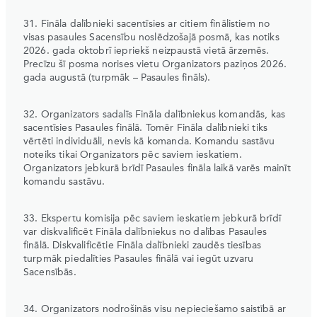
31. Fināla dalībnieki sacentīsies ar citiem finālistiem no
visas pasaules Sacensību noslēdzošajā posmā, kas notiks
2026. gada oktobrī iepriekš neizpaustā vietā ārzemēs.
Precīzu šī posma norises vietu Organizators paziņos 2026.
gada augustā (turpmāk – Pasaules fināls).
32. Organizators sadalīs Fināla dalībniekus komandās, kas
sacentīsies Pasaules finālā. Tomēr Fināla dalībnieki tiks
vērtēti individuāli, nevis kā komanda. Komandu sastāvu
noteiks tikai Organizators pēc saviem ieskatiem.
Organizators jebkurā brīdī Pasaules fināla laikā varēs mainīt
komandu sastāvu.
33. Ekspertu komisija pēc saviem ieskatiem jebkurā brīdī
var diskvalificēt Fināla dalībniekus no dalības Pasaules
finālā. Diskvalificētie Fināla dalībnieki zaudēs tiesības
turpmāk piedalīties Pasaules finālā vai iegūt uzvaru
Sacensībās.
34. Organizators nodrošinās visu nepieciešamo saistībā ar