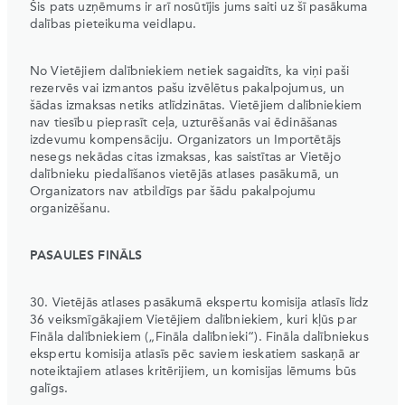
Šis pats uzņēmums ir arī nosūtījis jums saiti uz šī pasākuma
dalības pieteikuma veidlapu.
No Vietējiem dalībniekiem netiek sagaidīts, ka viņi paši
rezervēs vai izmantos pašu izvēlētus pakalpojumus, un
šādas izmaksas netiks atlīdzinātas. Vietējiem dalībniekiem
nav tiesību pieprasīt ceļa, uzturēšanās vai ēdināšanas
izdevumu kompensāciju. Organizators un Importētājs
nesegs nekādas citas izmaksas, kas saistītas ar Vietējo
dalībnieku piedalīšanos vietējās atlases pasākumā, un
Organizators nav atbildīgs par šādu pakalpojumu
organizēšanu.
PASAULES FINĀLS
30. Vietējās atlases pasākumā ekspertu komisija atlasīs līdz
36 veiksmīgākajiem Vietējiem dalībniekiem, kuri kļūs par
Fināla dalībniekiem („Fināla dalībnieki“). Fināla dalībniekus
ekspertu komisija atlasīs pēc saviem ieskatiem saskaņā ar
noteiktajiem atlases kritērijiem, un komisijas lēmums būs
galīgs.