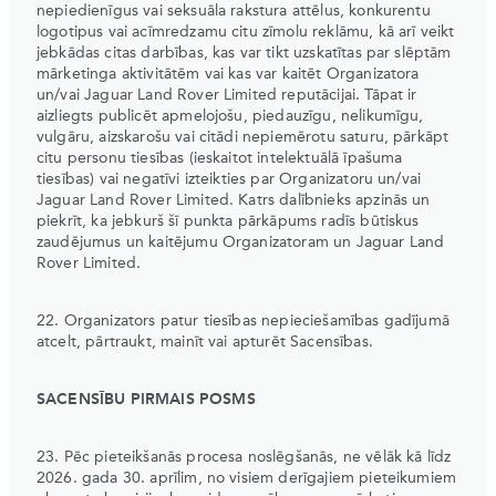
nepiedienīgus vai seksuāla rakstura attēlus, konkurentu
logotipus vai acīmredzamu citu zīmolu reklāmu, kā arī veikt
jebkādas citas darbības, kas var tikt uzskatītas par slēptām
mārketinga aktivitātēm vai kas var kaitēt Organizatora
un/vai Jaguar Land Rover Limited reputācijai. Tāpat ir
aizliegts publicēt apmelojošu, piedauzīgu, nelikumīgu,
vulgāru, aizskarošu vai citādi nepiemērotu saturu, pārkāpt
citu personu tiesības (ieskaitot intelektuālā īpašuma
tiesības) vai negatīvi izteikties par Organizatoru un/vai
Jaguar Land Rover Limited. Katrs dalībnieks apzinās un
piekrīt, ka jebkurš šī punkta pārkāpums radīs būtiskus
zaudējumus un kaitējumu Organizatoram un Jaguar Land
Rover Limited.
22. Organizators patur tiesības nepieciešamības gadījumā
atcelt, pārtraukt, mainīt vai apturēt Sacensības.
SACENSĪBU PIRMAIS POSMS
23. Pēc pieteikšanās procesa noslēgšanās, ne vēlāk kā līdz
2026. gada 30. aprīlim, no visiem derīgajiem pieteikumiem