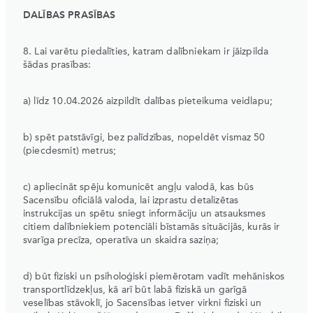
DALĪBAS PRASĪBAS
8. Lai varētu piedalīties, katram dalībniekam ir jāizpilda
šādas prasības:
a) līdz 10.04.2026 aizpildīt dalības pieteikuma veidlapu;
b) spēt patstāvīgi, bez palīdzības, nopeldēt vismaz 50
(piecdesmit) metrus;
c) apliecināt spēju komunicēt angļu valodā, kas būs
Sacensību oficiālā valoda, lai izprastu detalizētas
instrukcijas un spētu sniegt informāciju un atsauksmes
citiem dalībniekiem potenciāli bīstamās situācijās, kurās ir
svarīga precīza, operatīva un skaidra saziņa;
d) būt fiziski un psiholoģiski piemērotam vadīt mehāniskos
transportlīdzekļus, kā arī būt labā fiziskā un garīgā
veselības stāvoklī, jo Sacensības ietver virkni fiziski un