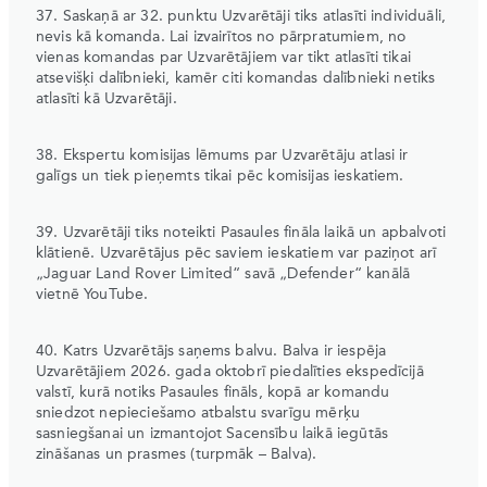
37. Saskaņā ar 32. punktu Uzvarētāji tiks atlasīti individuāli,
nevis kā komanda. Lai izvairītos no pārpratumiem, no
vienas komandas par Uzvarētājiem var tikt atlasīti tikai
atsevišķi dalībnieki, kamēr citi komandas dalībnieki netiks
atlasīti kā Uzvarētāji.
38. Ekspertu komisijas lēmums par Uzvarētāju atlasi ir
galīgs un tiek pieņemts tikai pēc komisijas ieskatiem.
39. Uzvarētāji tiks noteikti Pasaules fināla laikā un apbalvoti
klātienē. Uzvarētājus pēc saviem ieskatiem var paziņot arī
„Jaguar Land Rover Limited“ savā „Defender“ kanālā
vietnē YouTube.
40. Katrs Uzvarētājs saņems balvu. Balva ir iespēja
Uzvarētājiem 2026. gada oktobrī piedalīties ekspedīcijā
valstī, kurā notiks Pasaules fināls, kopā ar komandu
sniedzot nepieciešamo atbalstu svarīgu mērķu
sasniegšanai un izmantojot Sacensību laikā iegūtās
zināšanas un prasmes (turpmāk – Balva).