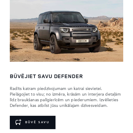
BŪVĒJIET SAVU DEFENDER
Radīts katram piedzīvojumam un katrai sievietei.
Pielāgojiet to visu; no izmēra, krāsām un interjera detaļām
līdz braukšanas palīgierīcēm un piederumiem. Izvēlieties
Defender, kas atbilst jūsu unikālajam dzīvesveidam.
BŪVĒ SAVU