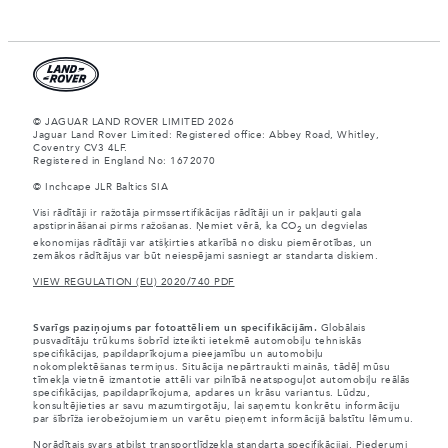
© JAGUAR LAND ROVER LIMITED 2026
Jaguar Land Rover Limited: Registered office: Abbey Road, Whitley,
Coventry CV3 4LF.
Registered in England No: 1672070
© Inchcape JLR Baltics SIA
Visi rādītāji ir ražotāja pirmssertifikācijas rādītāji un ir pakļauti gala
apstiprināšanai pirms ražošanas. Ņemiet vērā, ka CO
un degvielas
2
ekonomijas rādītāji var atšķirties atkarībā no disku piemērotības, un
zemākos rādītājus var būt neiespējami sasniegt ar standarta diskiem.
VIEW REGULATION (EU) 2020/740 PDF
Svarīgs paziņojums par fotoattēliem un specifikācijām.
Globālais
pusvadītāju trūkums šobrīd izteikti ietekmē automobiļu tehniskās
specifikācijas, papildaprīkojuma pieejamību un automobiļu
nokomplektēšanas termiņus. Situācija nepārtraukti mainās, tādēļ mūsu
tīmekļa vietnē izmantotie attēli var pilnībā neatspoguļot automobiļu reālās
specifikācijas, papildaprīkojuma, apdares un krāsu variantus. Lūdzu,
konsultējieties ar savu mazumtirgotāju, lai saņemtu konkrētu informāciju
par šībrīža ierobežojumiem un varētu pieņemt informācijā balstītu lēmumu.
Norādītais svars atbilst transportlīdzekļa standarta specifikācijai. Piederumi