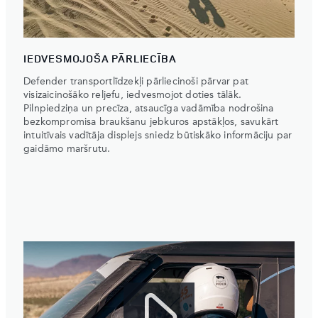
IEDVESMOJOŠA PĀRLIECĪBA
Defender transportlīdzekļi pārliecinoši pārvar pat
visizaicinošāko reljefu, iedvesmojot doties tālāk.
Pilnpiedziņa un precīza, atsaucīga vadāmība nodrošina
bezkompromisa braukšanu jebkuros apstākļos, savukārt
intuitīvais vadītāja displejs sniedz būtiskāko informāciju par
gaidāmo maršrutu.