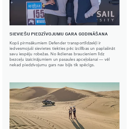
SIEVIEŠU PIEDZĪVOJUMU GARA GODINĀŠANA
Kopš pirmsākumiem Defender transportlīdzekļi ir
iedvesmojuši sievietes tiekties pēc izcilības un paplašināt
savu iespēju robežas. No ikdienas braucieniem līdz
bezceļu izaicinājumiem un pasaules apceļošanai — vēl
nekad piedzīvojumu gars nav bijis tik spēcīgs.