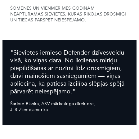
ŠOMĒNES UN VIENMĒR MĒS GODINĀM
NEAPTURAMĀS SIEVIETES, KURAS RĪKOJAS DROSMĪGI
UN TIECAS PĀRSPĒT NEIESPĒJAMO.
"Sievietes iemieso Defender dzīvesveidu
visā, ko viņas dara. No ikdienas mirkļu
piepildīšanas ar nozīmi līdz drosmīgiem,
dzīvi mainošiem sasniegumiem — viņas
apliecina, ka patiesa izcilība slēpjas spējā
pārvarēt neiespējamo."
Šarlote Blanka, ASV mārketinga direktore,
JLR Ziemeļamerika