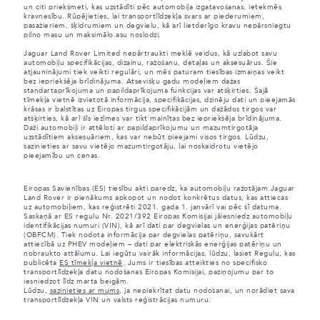
un citi priekšmeti, kas uzstādīti pēc automobiļa izgatavošanas, ietekmēs
kravnesību. Rūpējieties, lai transportlīdzekļa svars ar piederumiem,
pasažieriem, šķidrumiem un degvielu, kā arī lietderīgo kravu nepārsniegtu
pilno masu un maksimālo asu noslodzi.
Jaguar Land Rover Limited nepārtraukti meklē veidus, kā uzlabot savu
automobiļu specifikācijas, dizainu, ražošanu, detaļas un aksesuārus. Šie
atjauninājumi tiek veikti regulāri, un mēs paturam tiesības izmaiņas veikt
bez iepriekšēja brīdinājuma. Atsevišķu gadu modeļiem dažas
standartaprīkojuma un papildaprīkojuma funkcijas var atšķirties. Šajā
tīmekļa vietnē izvietotā informācija, specifikācijas, dzinēju dati un pieejamās
krāsas ir balstītas uz Eiropas tirgus specifikācijām un dažādos tirgos var
atšķirties, kā arī šīs iezīmes var tikt mainītas bez iepriekšēja brīdinājuma.
Daži automobiļi ir attēloti ar papildaprīkojumu un mazumtirgotāja
uzstādītiem aksesuāriem, kas var nebūt pieejami visos tirgos. Lūdzu,
sazinieties ar savu vietējo mazumtirgotāju, lai noskaidrotu vietējo
pieejamību un cenas.
Eiropas Savienības (ES) tiesību akti paredz, ka automobiļu ražotājam Jaguar
Land Rover ir pienākums apkopot un nodot konkrētus datus, kas attiecas
uz automobiļiem, kas reģistrēti 2021. gada 1. janvārī vai pēc šī datuma.
Saskaņā ar ES regulu Nr. 2021/392 Eiropas Komisijai jāiesniedz automobiļu
identifikācijas numuri (VIN), kā arī dati par degvielas un enerģijas patēriņu
(OBFCM). Tiek nodota informācija par degvielas patēriņu, savukārt
attiecībā uz PHEV modeļiem – dati par elektriskās enerģijas patēriņu un
nobraukto attālumu. Lai iegūtu vairāk informācijas, lūdzu, lasiet Regulu, kas
publicēta
ES tīmekļa vietnē
. Jums ir tiesības atteikties no specifisko
transportlīdzekļa datu nodošanas Eiropas Komisijai, paziņojumu par to
iesniedzot līdz marta beigām.
Lūdzu,
sazinieties ar mums
, ja nepiekrītat datu nodošanai, un norādiet sava
transportlīdzekļa VIN un valsts reģistrācijas numuru.