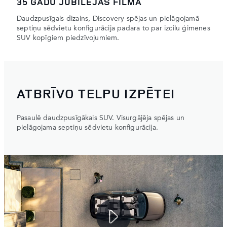
35 GADU JUBILEJAS FILMA
Daudzpusīgais dizains, Discovery spējas un pielāgojamā
septiņu sēdvietu konfigurācija padara to par izcilu ģimenes
SUV kopīgiem piedzīvojumiem.
ATBRĪVO TELPU IZPĒTEI
Pasaulē daudzpusīgākais SUV. Visurgājēja spējas un
pielāgojama septiņu sēdvietu konfigurācija.