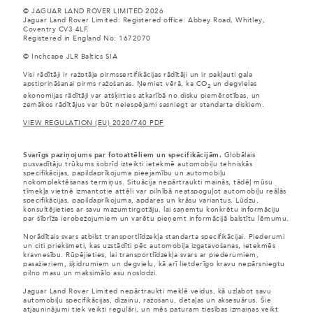
© JAGUAR LAND ROVER LIMITED 2026
Jaguar Land Rover Limited: Registered office: Abbey Road, Whitley,
Coventry CV3 4LF.
Registered in England No: 1672070
© Inchcape JLR Baltics SIA
Visi rādītāji ir ražotāja pirmssertifikācijas rādītāji un ir pakļauti gala
apstiprināšanai pirms ražošanas. Ņemiet vērā, ka CO
un degvielas
2
ekonomijas rādītāji var atšķirties atkarībā no disku piemērotības, un
zemākos rādītājus var būt neiespējami sasniegt ar standarta diskiem.
VIEW REGULATION (EU) 2020/740 PDF
Svarīgs paziņojums par fotoattēliem un specifikācijām.
Globālais
pusvadītāju trūkums šobrīd izteikti ietekmē automobiļu tehniskās
specifikācijas, papildaprīkojuma pieejamību un automobiļu
nokomplektēšanas termiņus. Situācija nepārtraukti mainās, tādēļ mūsu
tīmekļa vietnē izmantotie attēli var pilnībā neatspoguļot automobiļu reālās
specifikācijas, papildaprīkojuma, apdares un krāsu variantus. Lūdzu,
konsultējieties ar savu mazumtirgotāju, lai saņemtu konkrētu informāciju
par šībrīža ierobežojumiem un varētu pieņemt informācijā balstītu lēmumu.
Norādītais svars atbilst transportlīdzekļa standarta specifikācijai. Piederumi
un citi priekšmeti, kas uzstādīti pēc automobiļa izgatavošanas, ietekmēs
kravnesību. Rūpējieties, lai transportlīdzekļa svars ar piederumiem,
pasažieriem, šķidrumiem un degvielu, kā arī lietderīgo kravu nepārsniegtu
pilno masu un maksimālo asu noslodzi.
Jaguar Land Rover Limited nepārtraukti meklē veidus, kā uzlabot savu
automobiļu specifikācijas, dizainu, ražošanu, detaļas un aksesuārus. Šie
atjauninājumi tiek veikti regulāri, un mēs paturam tiesības izmaiņas veikt