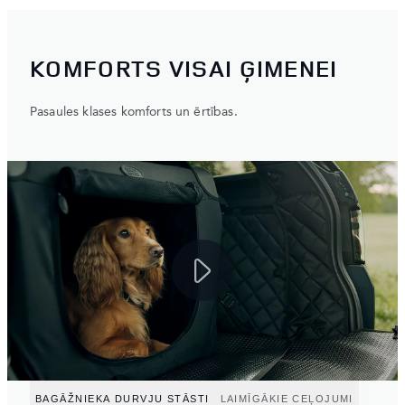
KOMFORTS VISAI ĢIMENEI
Pasaules klases komforts un ērtības.
BAGĀŽNIEKA DURVJU STĀSTI
LAIMĪGĀKIE CEĻOJUMI