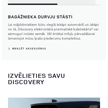
BAGĀŽNIEKA DURVJU STĀSTI
Lai mājdzīvniekiem būtu vieglā iekāpt automobilī un izkāpt
no tā, Discovery elektroniskā pneimatiskā balstiekārta* var
aizmuguri nolaist zemāk. Vēl ērtākai mīluļu pārvadāšanai
izmantojot mūsu īpašo piederumu komplektus.
MEKLĒT AKSESUĀRUS
IZVĒLIETIES SAVU
DISCOVERY