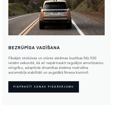
BEZRŪPĪGA VADĪŠANA
Fiksējot virsbūves un stūres sistēmas kustības līdz 500
reizēm sekundē, kā arī nepārtraukti regulējot amortizatoru
stingrību, adaptīvās dinamikas sistēma nodrošina
automobiļa stabilitāti un augstākā līmeņa kontroli.
PIEPRASĪT CENAS PIEDĀVĀJUMU