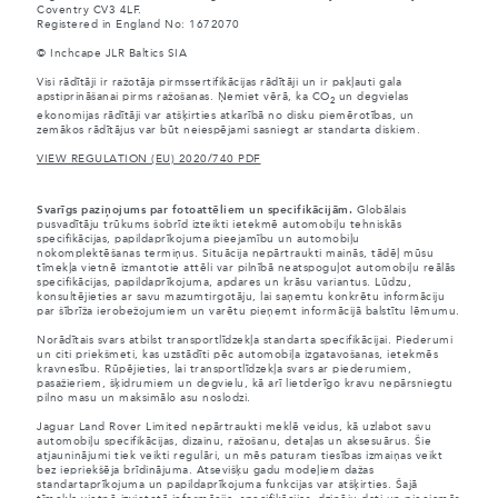
Coventry CV3 4LF.
Registered in England No: 1672070
© Inchcape JLR Baltics SIA
Visi rādītāji ir ražotāja pirmssertifikācijas rādītāji un ir pakļauti gala
apstiprināšanai pirms ražošanas. Ņemiet vērā, ka CO
un degvielas
2
ekonomijas rādītāji var atšķirties atkarībā no disku piemērotības, un
zemākos rādītājus var būt neiespējami sasniegt ar standarta diskiem.
VIEW REGULATION (EU) 2020/740 PDF
Svarīgs paziņojums par fotoattēliem un specifikācijām.
Globālais
pusvadītāju trūkums šobrīd izteikti ietekmē automobiļu tehniskās
specifikācijas, papildaprīkojuma pieejamību un automobiļu
nokomplektēšanas termiņus. Situācija nepārtraukti mainās, tādēļ mūsu
tīmekļa vietnē izmantotie attēli var pilnībā neatspoguļot automobiļu reālās
specifikācijas, papildaprīkojuma, apdares un krāsu variantus. Lūdzu,
konsultējieties ar savu mazumtirgotāju, lai saņemtu konkrētu informāciju
par šībrīža ierobežojumiem un varētu pieņemt informācijā balstītu lēmumu.
Norādītais svars atbilst transportlīdzekļa standarta specifikācijai. Piederumi
un citi priekšmeti, kas uzstādīti pēc automobiļa izgatavošanas, ietekmēs
kravnesību. Rūpējieties, lai transportlīdzekļa svars ar piederumiem,
pasažieriem, šķidrumiem un degvielu, kā arī lietderīgo kravu nepārsniegtu
pilno masu un maksimālo asu noslodzi.
Jaguar Land Rover Limited nepārtraukti meklē veidus, kā uzlabot savu
automobiļu specifikācijas, dizainu, ražošanu, detaļas un aksesuārus. Šie
atjauninājumi tiek veikti regulāri, un mēs paturam tiesības izmaiņas veikt
bez iepriekšēja brīdinājuma. Atsevišķu gadu modeļiem dažas
standartaprīkojuma un papildaprīkojuma funkcijas var atšķirties. Šajā