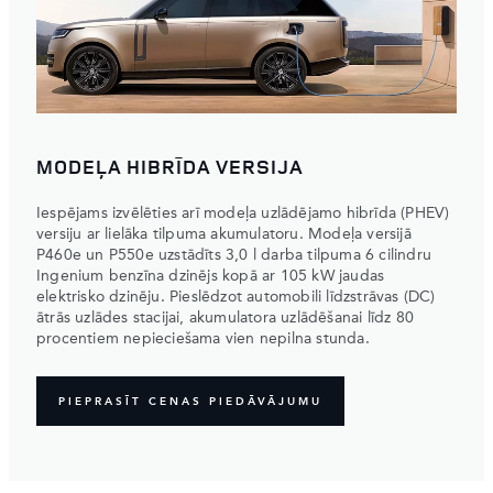
MODEĻA HIBRĪDA VERSIJA
Iespējams izvēlēties arī modeļa uzlādējamo hibrīda (PHEV)
versiju ar lielāka tilpuma akumulatoru. Modeļa versijā
P460e un P550e uzstādīts 3,0 l darba tilpuma 6 cilindru
Ingenium benzīna dzinējs kopā ar 105 kW jaudas
elektrisko dzinēju. Pieslēdzot automobili līdzstrāvas (DC)
ātrās uzlādes stacijai, akumulatora uzlādēšanai līdz 80
procentiem nepieciešama vien nepilna stunda.
PIEPRASĪT CENAS PIEDĀVĀJUMU