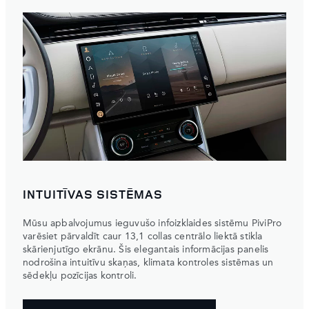
INTUITĪVAS SISTĒMAS
Mūsu apbalvojumus ieguvušo infoizklaides sistēmu PiviPro
varēsiet pārvaldīt caur 13,1 collas centrālo liektā stikla
skārienjutīgo ekrānu. Šis elegantais informācijas panelis
nodrošina intuitīvu skaņas, klimata kontroles sistēmas un
sēdekļu pozīcijas kontroli.