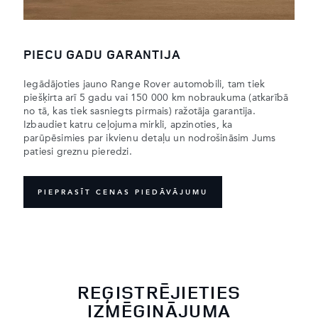
PIECU GADU GARANTIJA
Iegādājoties jauno Range Rover automobili, tam tiek
piešķirta arī 5 gadu vai 150 000 km nobraukuma (atkarībā
no tā, kas tiek sasniegts pirmais) ražotāja garantija.
Izbaudiet katru ceļojuma mirkli, apzinoties, ka
parūpēsimies par ikvienu detaļu un nodrošināsim Jums
patiesi greznu pieredzi.
PIEPRASĪT CENAS PIEDĀVĀJUMU
REĢISTRĒJIETIES
IZMĒĢINĀJUMA