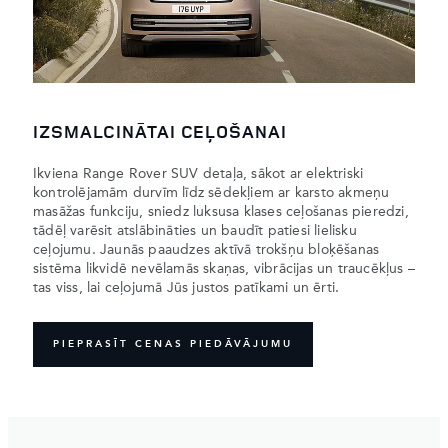
IZSMALCINĀTAI CEĻOŠANAI
Ikviena Range Rover SUV detaļa, sākot ar elektriski
kontrolējamām durvīm līdz sēdekļiem ar karsto akmeņu
masāžas funkciju, sniedz luksusa klases ceļošanas pieredzi,
tādēļ varēsit atslābināties un baudīt patiesi lielisku
ceļojumu. Jaunās paaudzes aktīvā trokšņu bloķēšanas
sistēma likvidē nevēlamās skaņas, vibrācijas un traucēkļus –
tas viss, lai ceļojumā Jūs justos patīkami un ērti.
PIEPRASĪT CENAS PIEDĀVĀJUMU