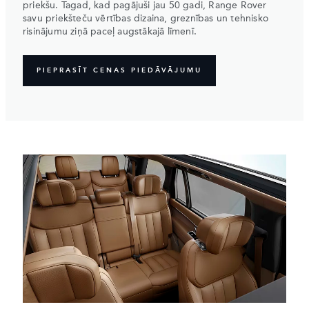
priekšu. Tagad, kad pagājuši jau 50 gadi, Range Rover
savu priekšteču vērtības dizaina, greznības un tehnisko
risinājumu ziņā paceļ augstākajā līmenī.
PIEPRASĪT CENAS PIEDĀVĀJUMU