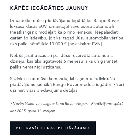
KĀPĒC IEGĀDĀTIES JAUNU?
Izmantojiet mūsu piedāvājumu iegādāties Range Rover
luksusa klases SUV, izmantojot savu esošo automobili
(neatkarīgi no modeļa*) kā pirmo iemaksu. Nepalaidiet
garām šo izdevību, jo tikai tagad Jūsu automobiļa vērtība
tiks palielināta* līdz 10 000 € (neieskaitot PVN).
Nebūs jāsatraucas arī par Jūsu rezervētā automobiļa
dzinēju, kas tiks izgatavots 6 mēnešu laikā un garantēti
paliks nemainīgi uzticams.
Sazinieties ar mūsu komandu, lai saņemtu individuālu
piedāvājumu jaunākā Range Rover modeļa iegādei, kā arī
uzziniet visas piedāvājuma detaļas.
* Novērtēšanu veic Jaguar Land Rover eksperti. Piedāvājums spēkā
līdz 2025. gada 31. maijam.
PIEPRASĪT CENAS PIEDĀVĀJUMU