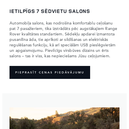
IETILPĪGS 7 SĒDVIETU SALONS
Automobiļa salons, kas nodrošina komfortablu ceļošanu
pat 7 pasažieriem, tika izstrādāts pēc augstākajiem Range
Rover kvalitātes standartiem. Sēdekļu apdarei izmantota
pusanilīna āda, tie aprīkoti ar sildīšanas un elektriskās
regulēšanas funkciju, kā arī speciālām USB pieslēgvietām
un apgaismojumu. Pievilcīgs virsbūves dizains un ērts
salons – tas ir viss, kas nepieciešams Jūsu ceļojumiem.
PIEPRASĪT CENAS PIEDĀVĀJUMU