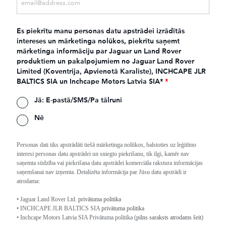
Es piekrītu manu personas datu apstrādei izrādītās
intereses un mārketinga nolūkos, piekrītu saņemt
mārketinga informāciju par Jaguar un Land Rover
produktiem un pakalpojumiem no Jaguar Land Rover
Limited (Koventrija, Apvienotā Karaliste), INCHCAPE JLR
BALTICS SIA un Inchcape Motors Latvia SIA*
*
Jā: E-pastā/SMS/Pa tālruni
Nē
Personas dati tiks apstrādāti tiešā mārketinga nolūkos, balstoties uz leģitīmo
interesi personas datu apstrādei un sniegto piekrišanu, tik ilgi, kamēr nav
saņemta sūdzība vai piekrišana datu apstrādei komerciāla rakstura informācijas
saņemšanai nav izņemta. Detalizēta informācija par Jūsu datu apstrādi ir
atrodama:
• Jaguar Land Rover Ltd.
privātuma politika
• INCHCAPE JLR BALTICS SIA
privātuma politika
• Inchcape Motors Latvia SIA Privātuma politika (
pilns saraksts atrodams šeit
)