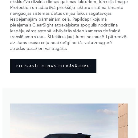
ekskluzīva dizaina dienas gaismas lukturiem, funkcija Image
Protection un adaptīvā priekšējo lukturu sistēma izmanto
navigācijas sistēmas datus un jau laikus sagatavojas
iespējamajām pārmaiņām ceļā. Papildaprīkojumā
pieejamais ClearSight atpakaļskata spogulis nodrošina
iespēju vērot antenā iebūvētās video kameras tiešraidē
translējamo skatu. Šī iekārta ļauj Jums netraucēti pārredzēt
aiz Jums esošo ceļu neatkarīgi no tā, vai aizmugurē
atrodas pasažieri vai bagāža.
PIEPRASĪT CENAS PIEDĀVĀJUMU