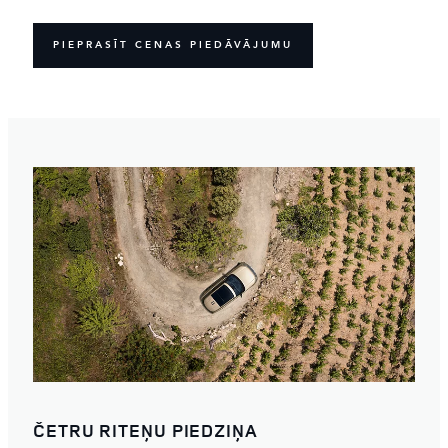
PIEPRASĪT CENAS PIEDĀVĀJUMU
ČETRU RITEŅU PIEDZIŅA