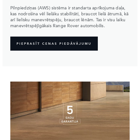
Pilnpiedziņas (AWS) sistēma ir standarta aprīkojuma daļa,
kas nodrošina vēl lielāku stabilitāti, braucot lielā ātrumā, kā
arī lielisku manevrētspēju, braucot lēnām. Tas ir visu laiku
manevrētspējīgākais Range Rover automobilis.
PIEPRASĪT CENAS PIEDĀVĀJUMU