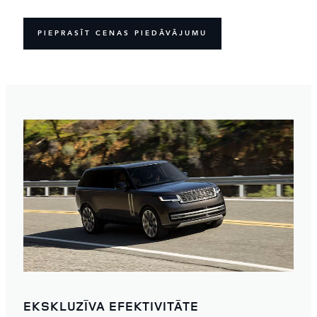
PIEPRASĪT CENAS PIEDĀVĀJUMU
EKSKLUZĪVA EFEKTIVITĀTE