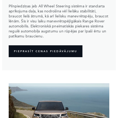
Pilnpiedziņas jeb All Wheel Steering sistēma ir standarta
aprīkojuma daļa, kas nodrošina vēl lielāku stabilitāti,
braucot lielā ātrumā, kā arī lielisku manevrētspēju, braucot
lēnām. Šis ir visu laiku manevrētspējīgākais Range Rover
automobilis. Elektroniskā pneimatiskās piekares sistēma
regulē automobiļa augstumu un rūpējas par īpaši ērtu un
patīkamu braucienu.
PIEPRASĪT CENAS PIEDĀVĀJUMU