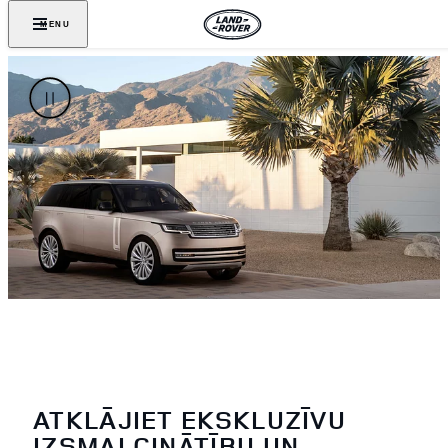
MENU
ATKLĀJIET EKSKLUZĪVU
IZSMALCINĀTĪBU UN