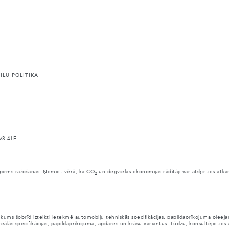
AILU POLITIKA
V3 4LF.
anai pirms ražošanas. Ņemiet vērā, ka CO
un degvielas ekonomijas rādītāji var atšķirties atk
2
ūkums šobrīd izteikti ietekmē automobiļu tehniskās specifikācijas, papildaprīkojuma pie
eālās specifikācijas, papildaprīkojuma, apdares un krāsu variantus. Lūdzu, konsultējieties