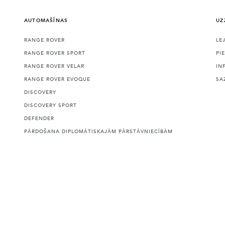
AUTOMAŠĪNAS
UZ
RANGE ROVER
LE
RANGE ROVER SPORT
PI
RANGE ROVER VELAR
IN
RANGE ROVER EVOQUE
SA
DISCOVERY
DISCOVERY SPORT
DEFENDER
PĀRDOŠANA DIPLOMĀTISKAJĀM PĀRSTĀVNIECĪBĀM