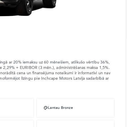
īzingā ar 20% iemaksu uz 60 mēnešiem, atlikušo vērtību 36%,
me 2,29% + EURIBOR (3 mēn.), administrēšanas maksa 1,5%.
 norādītā cena un finansējuma noteikumi ir informatīvi un nav
noformējot līzingu pie Inchcape Motors Latvija sadarbībā ar
Lantau Bronze