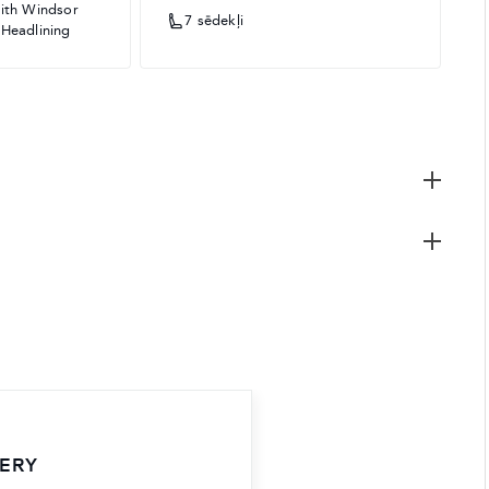
with Windsor
7 sēdekļi
 Headlining
VERY