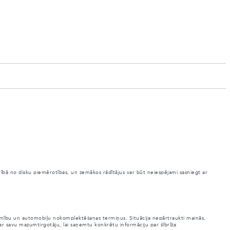
arībā no disku piemērotības, un zemākos rādītājus var būt neiespējami sasniegt ar
ejamību un automobiļu nokomplektēšanas termiņus. Situācija nepārtraukti mainās,
 ar savu mazumtirgotāju, lai saņemtu konkrētu informāciju par šībrīža