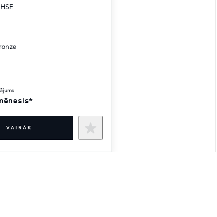
 HSE
ronze
sājums
mēnesis*
VAIRĀK