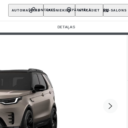
AUTOMAŠĪNAS
ĪPAŠNIEKIEM
ATKLĀJIET
E-SALONS
KONTAKTI
PĀRSTĀVJI
DETAĻAS