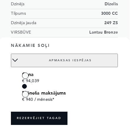
Dzinējs
Dīzelis
Tilpums
3000 CC
Dzinēja jauda
249 ZS
VIRSBŪVE
Lantau Bronze
Caraway interior with Windsor leather
INTERJERS
NĀKAMIE SOĻI
and Ebony Headlining
Vietu skaits
7 sēdekļi
APMAKSAS IESPĒJAS
VIN numurs
SALRA2BW0T2524414
Cena
Order no.
18542086
€ 94,039
Mēneša maksājums
€ 940 / mēnesis*
REZERVĒJIET TAGAD