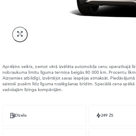
Aprēķins veikts, ņemot vērā izvēlēta automobiļa cenu operatīvajā l
nobraukuma limitu līguma termiņa beigās 80 000 km. Procentu lik
Aizņemies atbildīgi, izvērtējot savas iespējas atmaksāt. Piedāvājumā
saistoši pusēm līdz līguma noslēgšanas brīdim. Speciālā cena spēkā 
vadošajām līzinga kompānijām.
Dīzelis
249 ZS