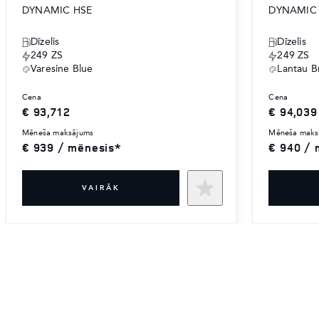
DYNAMIC HSE
DYNAMIC
Dīzelis
Dīzelis
249 ZS
249 ZS
Varesine Blue
Lantau B
cena
cena
€ 93,712
€ 94,039
mēneša maksājums
mēneša mak
€ 939 / mēnesis*
€ 940 / 
VAIRĀK