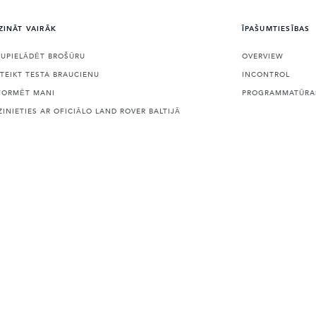
ZINĀT VAIRĀK
ĪPAŠUMTIESĪBAS
JUPIELĀDĒT BROŠŪRU
OVERVIEW
ETEIKT TESTA BRAUCIENU
INCONTROL
FORMĒT MANI
PROGRAMMATŪRAS
ZINIETIES AR OFICIĀLO LAND ROVER BALTIJĀ