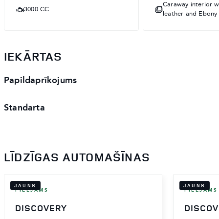
Caraway interior 
3000 CC
leather and Ebony
IEKĀRTAS
Papildaprīkojums
Standarta
LĪDZĪGAS AUTOMAŠĪNAS
JAUNS
JAUNS
PIEEJAMS
PIEEJAMS
DISCOVERY
DISCO