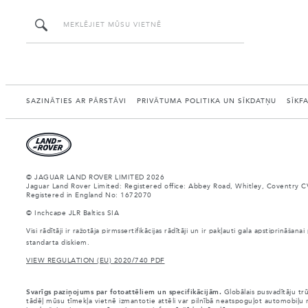
SAZINĀTIES AR PĀRSTĀVI
PRIVĀTUMA POLITIKA UN SĪKDATŅU
SĪKF
© JAGUAR LAND ROVER LIMITED 2026
Jaguar Land Rover Limited: Registered office: Abbey Road, Whitley, Coventry C
Registered in England No: 1672070
© Inchcape JLR Baltics SIA
Visi rādītāji ir ražotāja pirmssertifikācijas rādītāji un ir pakļauti gala apstiprināš
standarta diskiem.
VIEW REGULATION (EU) 2020/740 PDF
Svarīgs paziņojums par fotoattēliem un specifikācijām.
Globālais pusvadītāju tr
tādēļ mūsu tīmekļa vietnē izmantotie attēli var pilnībā neatspoguļot automobiļu r