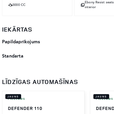
Ebony Resist seat
3000 CC
interior
IEKĀRTAS
Papildaprīkojums
Standarta
LĪDZĪGAS AUTOMAŠĪNAS
JAUNS
JAUNS
PIEEJAMS
PIEEJAMS
DEFENDER 110
DEFEND