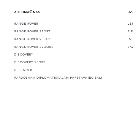
AUTOMAŠĪNAS
UZ
RANGE ROVER
LE
RANGE ROVER SPORT
PI
RANGE ROVER VELAR
IN
RANGE ROVER EVOQUE
SA
DISCOVERY
DISCOVERY SPORT
DEFENDER
PĀRDOŠANA DIPLOMĀTISKAJĀM PĀRSTĀVNIECĪBĀM