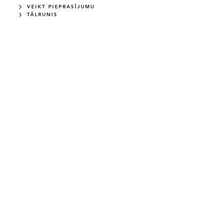
VEIKT PIEPRASĪJUMU
TĀLRUNIS
JAUNS
PIEEJAMS
DEFENDER 110