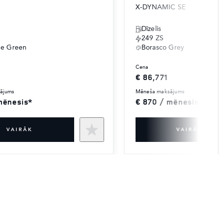
X-DYNAMIC SE
Dīzelis
249 ZS
ne Green
Borasco Grey
cena
€ 86,771
sājums
mēneša maksājums
mēnesis*
€ 870 / mēnesis*
VAIRĀK
VAIRĀK