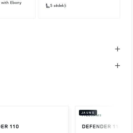
s with Ebony
5 sēdekļi
JAUNS
PIEEJAMS
ER 110
DEFENDER 110