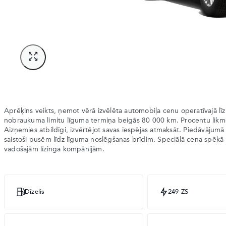
Aprēķins veikts, ņemot vērā izvēlēta automobiļa cenu operatīvajā l
nobraukuma limitu līguma termiņa beigās 80 000 km. Procentu lik
Aizņemies atbildīgi, izvērtējot savas iespējas atmaksāt. Piedāvājumā
saistoši pusēm līdz līguma noslēgšanas brīdim. Speciālā cena spēkā 
vadošajām līzinga kompānijām.
Dīzelis
249 ZS