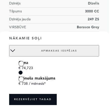
Dzinējs
Dīzelis
Tilpums
3000 CC
Dzinēja jauda
249 ZS
VIRSBŪVE
Borasco Grey
INTERJERS
Ebony Resist seats with Ebony interior
NĀKAMIE SOĻI
Vietu skaits
5 sēdekļi
Order no.
18542110_1
APMAKSAS IESPĒJAS
Cena
€ 74,723
Mēneša maksājums
€ 738 / mēnesis*
REZERVĒJIET TAGAD