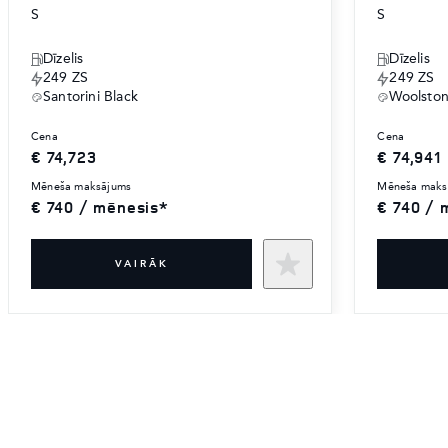
S
S
Dīzelis
Dīzelis
249 ZS
249 ZS
Santorini Black
Woolsto
cena
cena
€ 74,723
€ 74,941
mēneša maksājums
mēneša mak
€ 740 / mēnesis*
€ 740 / 
VAIRĀK