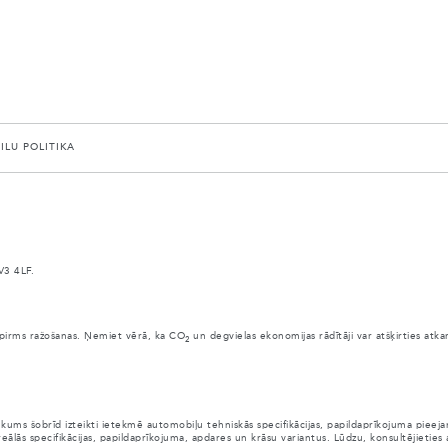
AILU POLITIKA
V3 4LF.
anai pirms ražošanas. Ņemiet vērā, ka CO
un degvielas ekonomijas rādītāji var atšķirties atk
2
ūkums šobrīd izteikti ietekmē automobiļu tehniskās specifikācijas, papildaprīkojuma pie
eālās specifikācijas, papildaprīkojuma, apdares un krāsu variantus. Lūdzu, konsultējieties