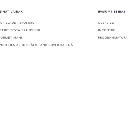
ZINĀT VAIRĀK
ĪPAŠUMTIESĪBAS
JUPIELĀDĒT BROŠŪRU
OVERVIEW
ETEIKT TESTA BRAUCIENU
INCONTROL
FORMĒT MANI
PROGRAMMATŪRAS
ZINIETIES AR OFICIĀLO LAND ROVER BALTIJĀ