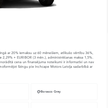
īzingā ar 20% iemaksu uz 60 mēnešiem, atlikušo vērtību 36%,
me 2,29% + EURIBOR (3 mēn.), administrēšanas maksa 1,5%.
 norādītā cena un finansējuma noteikumi ir informatīvi un nav
noformējot līzingu pie Inchcape Motors Latvija sadarbībā ar
Borasco Grey