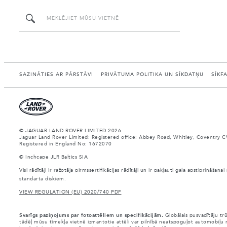
SAZINĀTIES AR PĀRSTĀVI
PRIVĀTUMA POLITIKA UN SĪKDATŅU
SĪKF
© JAGUAR LAND ROVER LIMITED 2026
Jaguar Land Rover Limited: Registered office: Abbey Road, Whitley, Coventry C
Registered in England No: 1672070
© Inchcape JLR Baltics SIA
Visi rādītāji ir ražotāja pirmssertifikācijas rādītāji un ir pakļauti gala apstiprināš
standarta diskiem.
VIEW REGULATION (EU) 2020/740 PDF
Svarīgs paziņojums par fotoattēliem un specifikācijām.
Globālais pusvadītāju tr
tādēļ mūsu tīmekļa vietnē izmantotie attēli var pilnībā neatspoguļot automobiļu r