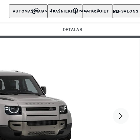
AUTOMAŠĪNAS
ĪPAŠNIEKIEM
ATKLĀJIET
E-SALONS
KONTAKTI
PĀRSTĀVJI
DETAĻAS