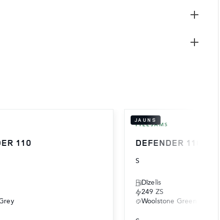
JAUNS
PIEEJAMS
ER 110
DEFENDER 110
S
Dīzelis
249 ZS
Grey
Woolstone Green