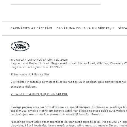
SAZINĀTIES AR PĀRSTĀVI
PRIVĀTUMA POLITIKA UN SĪKDATŅU
SĪKF
© JAGUAR LAND ROVER LIMITED 2026
Jaguar Land Rover Limited: Registered office: Abbey Road, Whitley, Coventry C
Registered in England No: 1672070
© Inchcape JLR Baltics SIA
Visi rādītāji ir ražotāja pirmssertifikācijas rādītāji un ir pakļauti gala apstiprināš
standarta diskiem.
VIEW REGULATION (EU) 2020/740 PDF
Svarīgs paziņojums par fotoattēliem un specifikācijām.
Globālais pusvadītāju tr
tādēļ mūsu tīmekļa vietnē izmantotie attēli var pilnībā neatspoguļot automobiļu r
ierobežojumiem un varētu pieņemt informācijā balstītu lēmumu.
Norādītais svars atbilst transportlīdzekļa standarta specifikācijai. Piederumi un 
degvielu, kā arī lietderīgo kravu nepārsniegtu pilno masu un maksimālo asu noslo