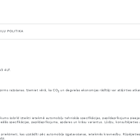
AILU POLITIKA
V3 4LF.
anai pirms ražošanas. Ņemiet vērā, ka CO
un degvielas ekonomijas rādītāji var atšķirties atk
2
ūkums šobrīd izteikti ietekmē automobiļu tehniskās specifikācijas, papildaprīkojuma pie
eālās specifikācijas, papildaprīkojuma, apdares un krāsu variantus. Lūdzu, konsultējieties
citi priekšmeti, kas uzstādīti pēc automobiļa izgatavošanas, ietekmēs kravnesību. Rūpējieti
dzi.