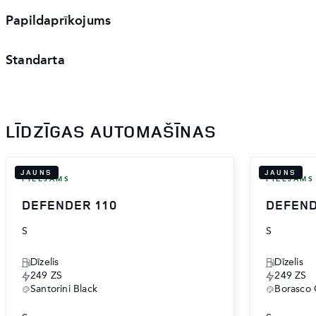
Papildaprīkojums
Standarta
LĪDZĪGAS AUTOMAŠĪNAS
JAUNS
JAUNS
PIEEJAMS
PIEEJAMS
DEFENDER 110
DEFEND
S
S
Dīzelis
Dīzelis
249 ZS
249 ZS
Santorini Black
Borasco 