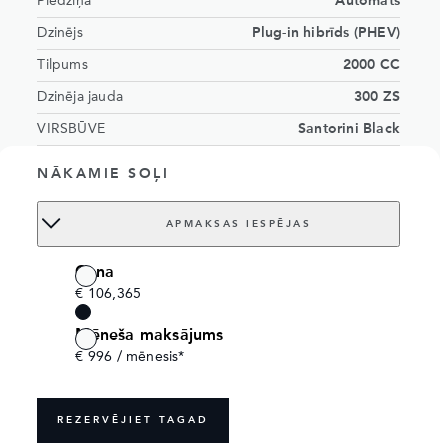
Piedziņa
Automāts
Dzinējs
Plug-in hibrīds (PHEV)
Tilpums
2000 CC
Dzinēja jauda
300 ZS
VIRSBŪVE
Santorini Black
Caraway Windsor leather seats with
INTERJERS
NĀKAMIE SOĻI
Caraway/Ebony interior
Vietu skaits
5 sēdekļi
APMAKSAS IESPĒJAS
VIN numurs
SALEA7BY4T2497098
Cena
Order no.
18370037
€ 106,365
Mēneša maksājums
€ 996 / mēnesis*
REZERVĒJIET TAGAD