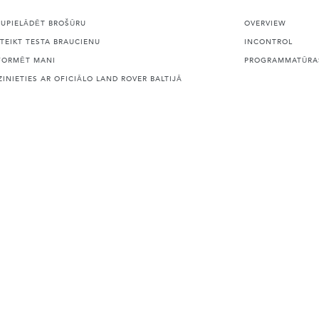
JUPIELĀDĒT BROŠŪRU
OVERVIEW
ETEIKT TESTA BRAUCIENU
INCONTROL
FORMĒT MANI
PROGRAMMATŪRAS
ZINIETIES AR OFICIĀLO LAND ROVER BALTIJĀ