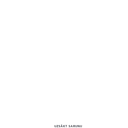
cena
€ 86,771
mēneša maksājums
€ 870 / mēnesis*
VAIRĀK
UZSĀKT SARUNU