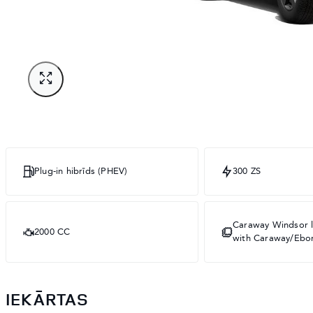
Plug-in hibrīds (PHEV)
300 ZS
Caraway Windsor l
2000 CC
with Caraway/Ebon
IEKĀRTAS