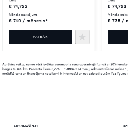
cena
cena
€ 74,723
€ 74,723
mēneša maksājums
mēneša mak
€ 740 / mēnesis*
€ 738 / 
VAIRĀK
Aprēķins veikts, ņemot vērā izvēlēta automobiļa cenu operatīvajā līzingā ar 20% iemak
beigās 80 000 km. Procentu likme 2,29% + EURIBOR (3 mēn.), administrēšanas maksa 1,5
norādītā cena un finansējuma noteikumi ir informatīvi un nav saistoši pusēm līdz līguma
AUTOMAŠĪNAS
UZ