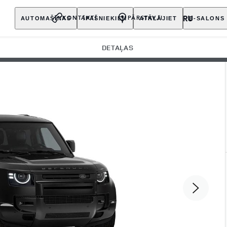
AUTOMAŠĪNAS
ĪPAŠNIEKIEM
ATKLĀJIET
E-SALONS
KONTAKTI
PĀRSTĀVJI
DETAĻAS