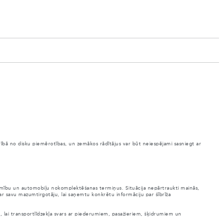
arībā no disku piemērotības, un zemākos rādītājus var būt neiespējami sasniegt ar
ejamību un automobiļu nokomplektēšanas termiņus. Situācija nepārtraukti mainās,
 ar savu mazumtirgotāju, lai saņemtu konkrētu informāciju par šībrīža
es, lai transportlīdzekļa svars ar piederumiem, pasažieriem, šķidrumiem un