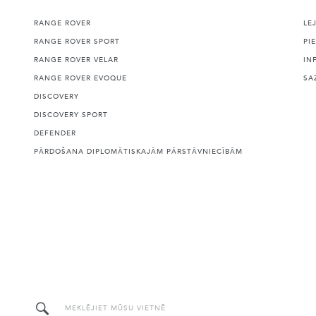
RANGE ROVER
LE
RANGE ROVER SPORT
PI
RANGE ROVER VELAR
IN
RANGE ROVER EVOQUE
SA
DISCOVERY
DISCOVERY SPORT
DEFENDER
PĀRDOŠANA DIPLOMĀTISKAJĀM PĀRSTĀVNIECĪBĀM