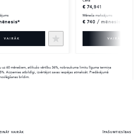
cena
€ 74,941
sājums
mēneša maksājums
mēnesis*
€ 740 / mēnesis*
VAIRĀK
VAIRĀK
su uz 60 mēnešiem, atlikušo vērtību 36%, nobraukuma limitu līguma termiņa
%. Aizņemies atbildīgi, izvērtējot savas iespējas atmaksāt. Piedāvājumā
 noslēgšanas brīdim.
ZINĀT VAIRĀK
ĪPAŠUMTIESĪBAS