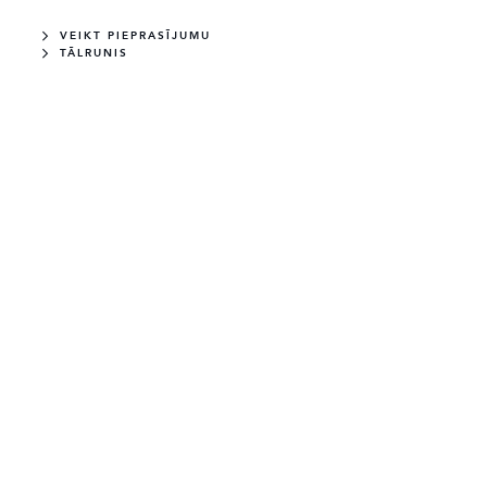
VEIKT PIEPRASĪJUMU
TĀLRUNIS
JAUNS
PIEEJAMS
DEFENDER 110
X-DYNAMIC SE
Dīzelis
249 ZS
Borasco Grey