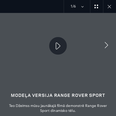
Iepazīstiet mūsu aktuālos Range Rover piedāvājumus
1/6
MENU
UZSĀKT SARUNU
MODEĻA VERSIJA RANGE ROVER SPORT
Teo Džeimss mūsu jaunākajā filmā demonstrē Range Rover
Sport dinamisko tēlu.