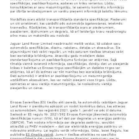
specifikācijas, papildaprīkojuma, apdares un krāsu variantus. Lūdzu,
konsultējieties ar savu mazumtirgotāju, lai saņemtu konkrētu informāciju
par šībrīža ierobežojumiem un varētu pieņemt informācijā balstītu lēmumu.
Norādītais svars atbilst transportlīdzekļa standarta specifikācijai. Piederumi
un citi priekšmeti, kas uzstādīti pēc automobiļa izgatavošanas, ietekmēs
kravnesību. Rūpējieties, lai transportlīdzekļa svars ar piederumiem,
pasažieriem, šķidrumiem un degvielu, kā arī lietderīgo kravu nepārsniegtu
pilno masu un maksimālo asu noslodzi.
Jaguar Land Rover Limited nepārtraukti meklē veidus, kā uzlabot savu
automobiļu specifikācijas, dizainu, ražošanu, detaļas un aksesuārus. Šie
atjauninājumi tiek veikti regulāri, un mēs paturam tiesības izmaiņas veikt
bez iepriekšēja brīdinājuma. Atsevišķu gadu modeļiem dažas
standartaprīkojuma un papildaprīkojuma funkcijas var atšķirties. Šajā
tīmekļa vietnē izvietotā informācija, specifikācijas, dzinēju dati un pieejamās
krāsas ir balstītas uz Eiropas tirgus specifikācijām un dažādos tirgos var
atšķirties, kā arī šīs iezīmes var tikt mainītas bez iepriekšēja brīdinājuma.
Daži automobiļi ir attēloti ar papildaprīkojumu un mazumtirgotāja
uzstādītiem aksesuāriem, kas var nebūt pieejami visos tirgos. Lūdzu,
sazinieties ar savu vietējo mazumtirgotāju, lai noskaidrotu vietējo
pieejamību un cenas.
Eiropas Savienības (ES) tiesību akti paredz, ka automobiļu ražotājam Jaguar
Land Rover ir pienākums apkopot un nodot konkrētus datus, kas attiecas
uz automobiļiem, kas reģistrēti 2021. gada 1. janvārī vai pēc šī datuma.
Saskaņā ar ES regulu Nr. 2021/392 Eiropas Komisijai jāiesniedz automobiļu
identifikācijas numuri (VIN), kā arī dati par degvielas un enerģijas patēriņu
(OBFCM). Tiek nodota informācija par degvielas patēriņu, savukārt
attiecībā uz PHEV modeļiem – dati par elektriskās enerģijas patēriņu un
nobraukto attālumu. Lai iegūtu vairāk informācijas, lūdzu, lasiet Regulu, kas
publicēta
ES tīmekļa vietnē
. Jums ir tiesības atteikties no specifisko
transportlīdzekļa datu nodošanas Eiropas Komisijai, paziņojumu par to