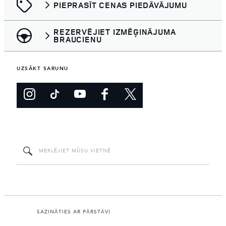
PIEPRASĪT CENAS PIEDĀVĀJUMU
REZERVĒJIET IZMĒĢINĀJUMA
BRAUCIENU
UZSĀKT SARUNU
SAZINĀTIES AR PĀRSTĀVI