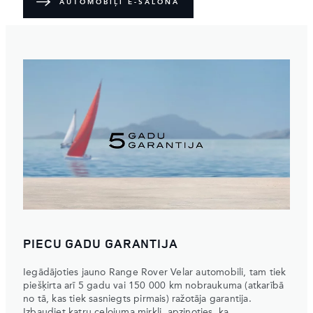
AUTOMOBIĻI E-SALONĀ
PIECU GADU GARANTIJA
Iegādājoties jauno Range Rover Velar automobili, tam tiek
piešķirta arī 5 gadu vai 150 000 km nobraukuma (atkarībā
no tā, kas tiek sasniegts pirmais) ražotāja garantija.
Izbaudiet katru ceļojuma mirkli, apzinoties, ka