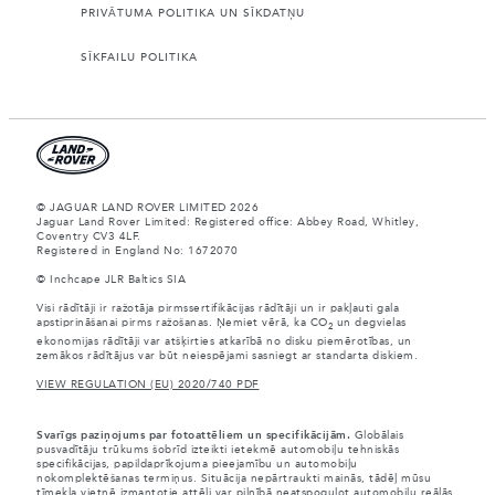
PRIVĀTUMA POLITIKA UN SĪKDATŅU
SĪKFAILU POLITIKA
© JAGUAR LAND ROVER LIMITED 2026
Jaguar Land Rover Limited: Registered office: Abbey Road, Whitley,
Coventry CV3 4LF.
Registered in England No: 1672070
© Inchcape JLR Baltics SIA
Visi rādītāji ir ražotāja pirmssertifikācijas rādītāji un ir pakļauti gala
apstiprināšanai pirms ražošanas. Ņemiet vērā, ka CO
un degvielas
2
ekonomijas rādītāji var atšķirties atkarībā no disku piemērotības, un
zemākos rādītājus var būt neiespējami sasniegt ar standarta diskiem.
VIEW REGULATION (EU) 2020/740 PDF
Svarīgs paziņojums par fotoattēliem un specifikācijām.
Globālais
pusvadītāju trūkums šobrīd izteikti ietekmē automobiļu tehniskās
specifikācijas, papildaprīkojuma pieejamību un automobiļu
nokomplektēšanas termiņus. Situācija nepārtraukti mainās, tādēļ mūsu
tīmekļa vietnē izmantotie attēli var pilnībā neatspoguļot automobiļu reālās