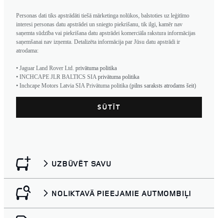
Personas dati tiks apstrādāti tiešā mārketinga nolūkos, balstoties uz leģitīmo
interesi personas datu apstrādei un sniegto piekrišanu, tik ilgi, kamēr nav
saņemta sūdzība vai piekrišana datu apstrādei komerciāla rakstura informācijas
saņemšanai nav izņemta. Detalizēta informācija par Jūsu datu apstrādi ir
atrodama:
• Jaguar Land Rover Ltd.
privātuma politika
• INCHCAPE JLR BALTICS SIA
privātuma politika
• Inchcape Motors Latvia SIA Privātuma politika (
pilns saraksts atrodams šeit
)
UZBŪVĒT SAVU
NOLIKTAVĀ PIEEJAMIE AUTMOMBIĻI