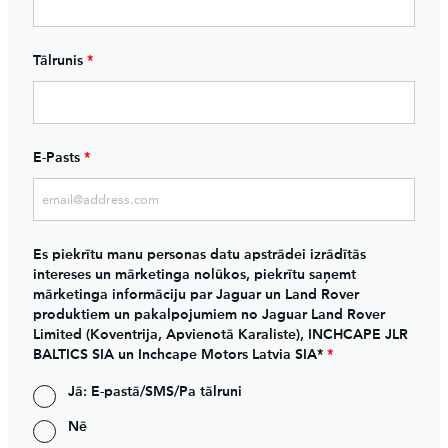
Tālrunis
*
E-Pasts
*
Es piekrītu manu personas datu apstrādei izrādītās
intereses un mārketinga nolūkos, piekrītu saņemt
mārketinga informāciju par Jaguar un Land Rover
produktiem un pakalpojumiem no Jaguar Land Rover
Limited (Koventrija, Apvienotā Karaliste), INCHCAPE JLR
BALTICS SIA un Inchcape Motors Latvia SIA*
*
Jā: E-pastā/SMS/Pa tālruni
Nē