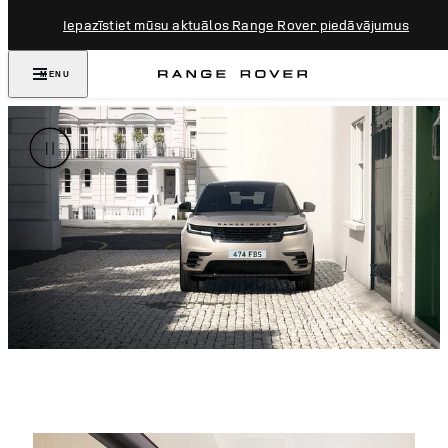
Iepazīstiet mūsu aktuālos Range Rover piedāvājumus
MENU