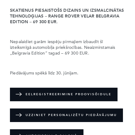
SKATIENUS PIESAISTOŠS DIZAINS UN IZSMALCINĀTAS
TEHNOLOĢIJAS – RANGE ROVER VELAR BELGRAVIA
EDITION – 69 300 EUR.
Nepalaidiet garām iespēju pirmajiem izbaudīt šī
izteiksmīgā automobiļa priekšrocības. Neaizmirstamais
„Belgravia Edition” tagad – 69 300 EUR.
Piedāvājums spēkā līdz 30. jūnijam.
EELREGISTREERIMINE PROOVISÕIDULE
UZZINIET PERSONALIZĒTU PIEDĀVĀJUMU