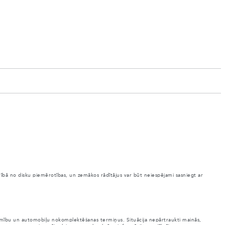
arībā no disku piemērotības, un zemākos rādītājus var būt neiespējami sasniegt ar
ejamību un automobiļu nokomplektēšanas termiņus. Situācija nepārtraukti mainās,