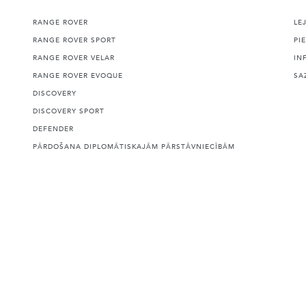
RANGE ROVER
LE
RANGE ROVER SPORT
PI
RANGE ROVER VELAR
IN
RANGE ROVER EVOQUE
SA
DISCOVERY
DISCOVERY SPORT
DEFENDER
PĀRDOŠANA DIPLOMĀTISKAJĀM PĀRSTĀVNIECĪBĀM