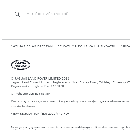
SAZINĀTIES AR PĀRSTĀVI
PRIVĀTUMA POLITIKA UN SĪKDATŅU
SĪKF
© JAGUAR LAND ROVER LIMITED 2026
Jaguar Land Rover Limited: Registered office: Abbey Road, Whitley, Coventry C
Registered in England No: 1672070
© Inchcape JLR Baltics SIA
Visi rādītāji ir ražotāja pirmssertifikācijas rādītāji un ir pakļauti gala apstiprināš
standarta diskiem.
VIEW REGULATION (EU) 2020/740 PDF
Svarīgs paziņojums par fotoattēliem un specifikācijām.
Globālais pusvadītāju tr