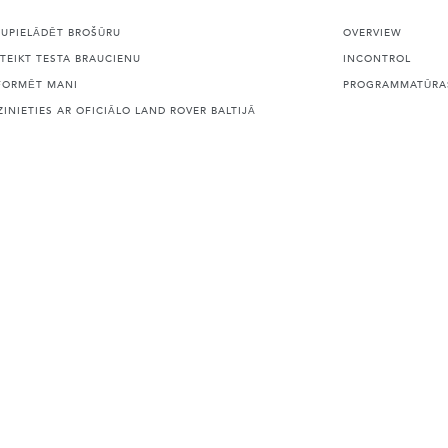
JUPIELĀDĒT BROŠŪRU
OVERVIEW
ETEIKT TESTA BRAUCIENU
INCONTROL
FORMĒT MANI
PROGRAMMATŪRAS
ZINIETIES AR OFICIĀLO LAND ROVER BALTIJĀ