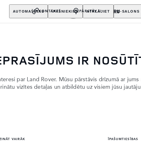
AUTOMAŠĪNAS
ĪPAŠNIEKIEM
ATKLĀJIET
E-SALONS
KONTAKTI
PĀRSTĀVJI
EPRASĪJUMS IR NOSŪTĪ
nteresi par Land Rover. Mūsu pārstāvis drīzumā ar jums s
rinātu vizītes detaļas un atbildētu uz visiem jūsu jautā
ZINĀT VAIRĀK
ĪPAŠUMTIESĪBAS