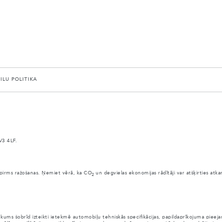
AILU POLITIKA
V3 4LF.
anai pirms ražošanas. Ņemiet vērā, ka CO
un degvielas ekonomijas rādītāji var atšķirties atk
2
ūkums šobrīd izteikti ietekmē automobiļu tehniskās specifikācijas, papildaprīkojuma pie