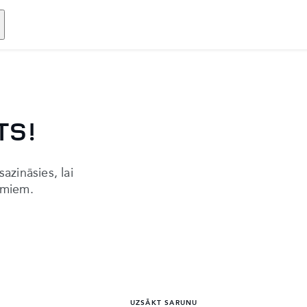
TS!
azināsies, lai
jumiem.
UZSĀKT SARUNU