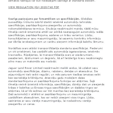
zemākos rādītājus var būt neiespējami sasniegt ar standarta diskiem.
VIEW REGULATION (EU) 2020/740 PDF
Svarīgs paziņojums par fotoattēliem un specifikācijām.
Globālais
pusvadītāju trūkums šobrīd izteikti ietekmē automobiļu tehniskās
specifikācijas, papildaprīkojuma pieejamību un automobiļu
nokomplektēšanas termiņus. Situācija nepārtraukti mainās, tādēļ mūsu
tīmekļa vietnē izmantotie attēli var pilnībā neatspoguļot automobiļu reālās
specifikācijas, papildaprīkojuma, apdares un krāsu variantus. Lūdzu,
konsultējieties ar savu mazumtirgotāju, lai saņemtu konkrētu informāciju
par šībrīža ierobežojumiem un varētu pieņemt informācijā balstītu lēmumu.
Norādītais svars atbilst transportlīdzekļa standarta specifikācijai. Piederumi
un citi priekšmeti, kas uzstādīti pēc automobiļa izgatavošanas, ietekmēs
kravnesību. Rūpējieties, lai transportlīdzekļa svars ar piederumiem,
pasažieriem, šķidrumiem un degvielu, kā arī lietderīgo kravu nepārsniegtu
pilno masu un maksimālo asu noslodzi.
Jaguar Land Rover Limited nepārtraukti meklē veidus, kā uzlabot savu
automobiļu specifikācijas, dizainu, ražošanu, detaļas un aksesuārus. Šie
atjauninājumi tiek veikti regulāri, un mēs paturam tiesības izmaiņas veikt
bez iepriekšēja brīdinājuma. Atsevišķu gadu modeļiem dažas
standartaprīkojuma un papildaprīkojuma funkcijas var atšķirties. Šajā
tīmekļa vietnē izvietotā informācija, specifikācijas, dzinēju dati un pieejamās
krāsas ir balstītas uz Eiropas tirgus specifikācijām un dažādos tirgos var
atšķirties, kā arī šīs iezīmes var tikt mainītas bez iepriekšēja brīdinājuma.
Daži automobiļi ir attēloti ar papildaprīkojumu un mazumtirgotāja
uzstādītiem aksesuāriem, kas var nebūt pieejami visos tirgos. Lūdzu,
sazinieties ar savu vietējo mazumtirgotāju, lai noskaidrotu vietējo
pieejamību un cenas.