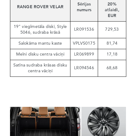
Sērijas
20%
RANGE ROVER VELAR
numurs
atlaidi,
EUR
19" vieglmetāla diski, Style
LR091536
729,53
5046, sudraba krāsā
Salokāma mantu kaste
VPLVS0175
81,74
Melni disku centra vāciņi
LR069899
17,18
Satīna sudraba krāsas disku
LR094546
68,68
centra vāciņi