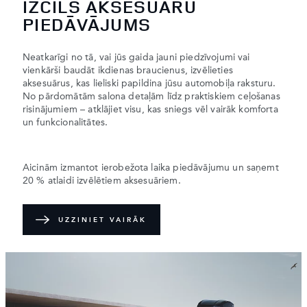
IZCILS AKSESUĀRU
PIEDĀVĀJUMS
Neatkarīgi no tā, vai jūs gaida jauni piedzīvojumi vai
vienkārši baudāt ikdienas braucienus, izvēlieties
aksesuārus, kas lieliski papildina jūsu automobiļa raksturu.
No pārdomātām salona detaļām līdz praktiskiem ceļošanas
risinājumiem – atklājiet visu, kas sniegs vēl vairāk komforta
un funkcionalitātes.
Aicinām izmantot ierobežota laika piedāvājumu un saņemt
20 % atlaidi izvēlētiem aksesuāriem.
UZZINIET VAIRĀK