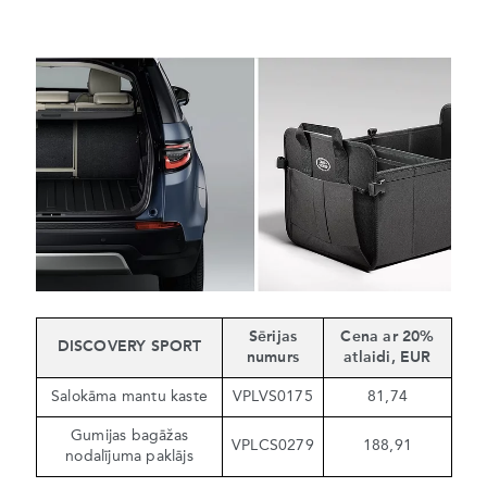
Sērijas
Cena ar 20%
DISCOVERY SPORT
numurs
atlaidi, EUR
Salokāma mantu kaste
VPLVS0175
81,74
Gumijas bagāžas
VPLCS0279
188,91
nodalījuma paklājs