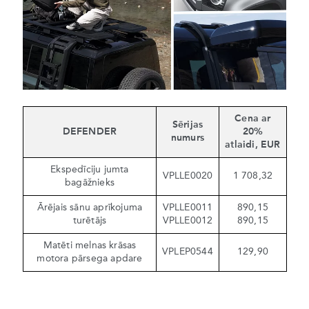
Cena ar
Sērijas
DEFENDER
20%
numurs
atlaidi, EUR
Ekspedīciju jumta
VPLLE0020
1 708,32
bagāžnieks
Ārējais sānu aprīkojuma
VPLLE0011
890,15
turētājs
VPLLE0012
890,15
Matēti melnas krāsas
VPLEP0544
129,90
motora pārsega apdare