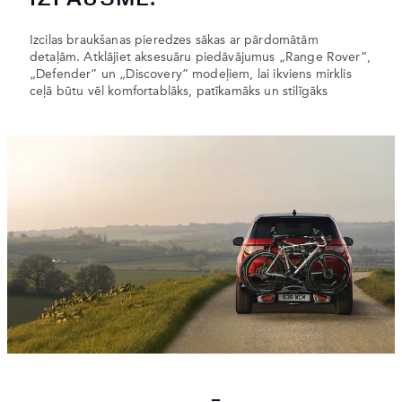
Izcilas braukšanas pieredzes sākas ar pārdomātām
detaļām. Atklājiet aksesuāru piedāvājumus „Range Rover”,
„Defender” un „Discovery” modeļiem, lai ikviens mirklis
ceļā būtu vēl komfortablāks, patīkamāks un stilīgāks