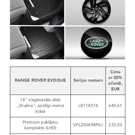
Cena
ar 20%
RANGE ROVER EVOQUE
Sērijas numurs
atlaidi,
EUR
18" vieglmetāla diski
„Shakira”, spīdīgi melnā
LR114514
640,61
krāsā
Premium paklājiņu
VPLZS0498PVJ
235,03
komplekts (LHD)