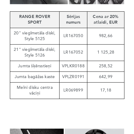
RANGE ROVER
Sērijas
Cena ar 20%
SPORT
numurs
atlaidi, EUR
20" vieglmetāla diski,
LR167050
982,66
Style 5125
21" vieglmetāla diski,
LR167052
1 125,28
Style 5126
Jumta šķērsstieņi
VPLKR0188
258,52
Jumta bagāžas kaste
VPLZR0191
642,99
Melni disku centra
LR069899
17,18
vāciņi