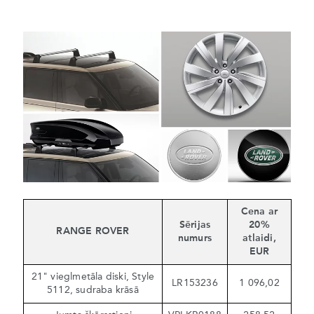
Cena ar
Sērijas
20%
RANGE ROVER
numurs
atlaidi,
EUR
21" vieglmetāla diski, Style
LR153236
1 096,02
5112, sudraba krāsā