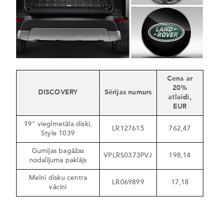
Cena ar
20%
DISCOVERY
Sērijas numurs
atlaidi,
EUR
19" vieglmetāla diski,
LR127615
762,47
Style 1039
Gumijas bagāžas
VPLRS0373PVJ
198,14
nodalījuma paklājs
Melni disku centra
LR069899
17,18
vāciņi