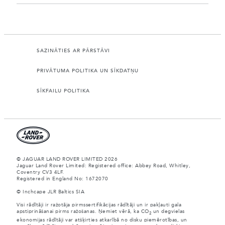
SAZINĀTIES AR PĀRSTĀVI
PRIVĀTUMA POLITIKA UN SĪKDATŅU
SĪKFAILU POLITIKA
© JAGUAR LAND ROVER LIMITED 2026
Jaguar Land Rover Limited: Registered office: Abbey Road, Whitley,
Coventry CV3 4LF.
Registered in England No: 1672070
© Inchcape JLR Baltics SIA
Visi rādītāji ir ražotāja pirmssertifikācijas rādītāji un ir pakļauti gala
apstiprināšanai pirms ražošanas. Ņemiet vērā, ka CO
un degvielas
2
ekonomijas rādītāji var atšķirties atkarībā no disku piemērotības, un