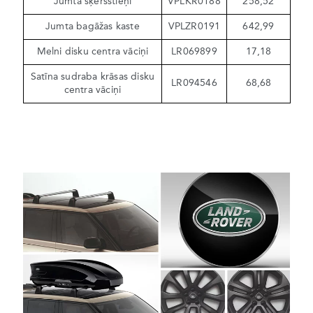
Jumta šķērsstieņi
VPLKR0188
258,52
Jumta bagāžas kaste
VPLZR0191
642,99
Melni disku centra vāciņi
LR069899
17,18
Satīna sudraba krāsas disku
LR094546
68,68
centra vāciņi