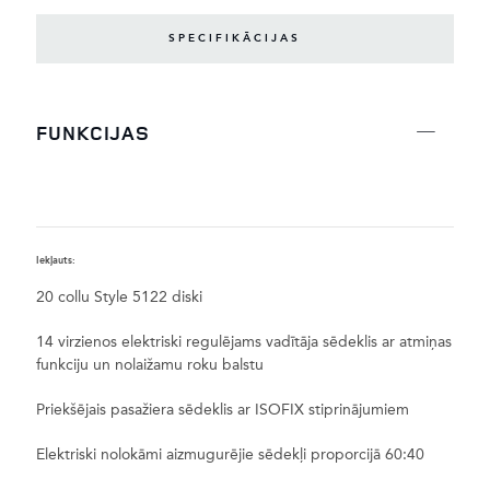
SPECIFIKĀCIJAS
FUNKCIJAS
Iekļauts:
P
20 collu Style 5122 diski
14 virzienos elektriski regulējams vadītāja sēdeklis ar atmiņas
funkciju un nolaižamu roku balstu
Priekšējais pasažiera sēdeklis ar ISOFIX stiprinājumiem
Elektriski nolokāmi aizmugurējie sēdekļi proporcijā 60:40