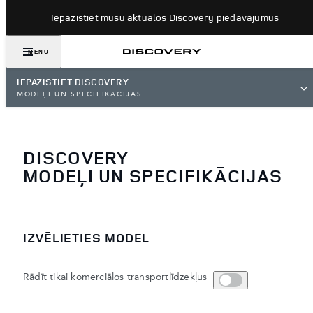
Iepazīstiet mūsu aktuālos Discovery piedāvājumus
MENU
IEPAZĪSTIET DISCOVERY
MODEĻI UN SPECIFIKĀCIJAS
DISCOVERY
MODEĻI UN SPECIFIKĀCIJAS
IZVĒLIETIES MODEL
Rādīt tikai komerciālos transportlīdzekļus