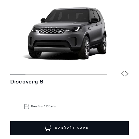
Discovery S
Benzīns / Dīzelis
UZBŪVĒT SAVU