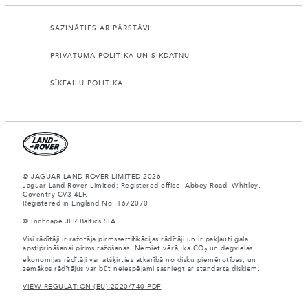
SAZINĀTIES AR PĀRSTĀVI
PRIVĀTUMA POLITIKA UN SĪKDATŅU
SĪKFAILU POLITIKA
© JAGUAR LAND ROVER LIMITED 2026
Jaguar Land Rover Limited: Registered office: Abbey Road, Whitley,
Coventry CV3 4LF.
Registered in England No: 1672070
© Inchcape JLR Baltics SIA
Visi rādītāji ir ražotāja pirmssertifikācijas rādītāji un ir pakļauti gala
apstiprināšanai pirms ražošanas. Ņemiet vērā, ka CO
un degvielas
2
ekonomijas rādītāji var atšķirties atkarībā no disku piemērotības, un
zemākos rādītājus var būt neiespējami sasniegt ar standarta diskiem.
VIEW REGULATION (EU) 2020/740 PDF