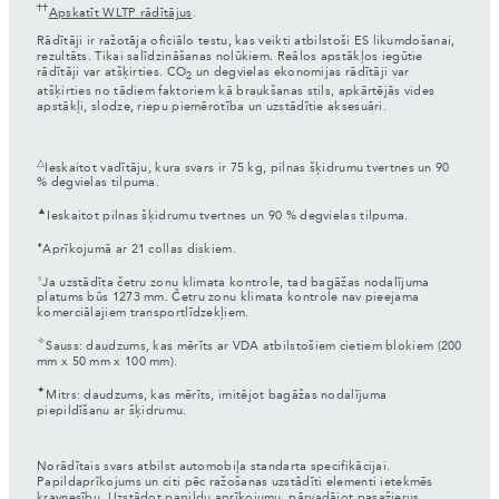
††
Apskatīt WLTP rādītājus
.
Rādītāji ir ražotāja oficiālo testu, kas veikti atbilstoši ES likumdošanai,
rezultāts. Tikai salīdzināšanas nolūkiem. Reālos apstākļos iegūtie
rādītāji var atšķirties. CO
un degvielas ekonomijas rādītāji var
2
atšķirties no tādiem faktoriem kā braukšanas stils, apkārtējās vides
apstākļi, slodze, riepu piemērotība un uzstādītie aksesuāri.
△
Ieskaitot vadītāju, kura svars ir 75 kg, pilnas šķidrumu tvertnes un 90
% degvielas tilpuma.
▲
Ieskaitot pilnas šķidrumu tvertnes un 90 % degvielas tilpuma.
⬧
Aprīkojumā ar 21 collas diskiem.
⬨
Ja uzstādīta četru zonu klimata kontrole, tad bagāžas nodalījuma
platums būs 1273 mm. Četru zonu klimata kontrole nav pieejama
komerciālajiem transportlīdzekļiem.
✧
Sauss: daudzums, kas mērīts ar VDA atbilstošiem cietiem blokiem (200
mm x 50 mm x 100 mm).
✦
Mitrs: daudzums, kas mērīts, imitējot bagāžas nodalījuma
piepildīšanu ar šķidrumu.
Norādītais svars atbilst automobiļa standarta specifikācijai.
Papildaprīkojums un citi pēc ražošanas uzstādīti elementi ietekmēs
kravnesību. Uzstādot papildu aprīkojumu, pārvadājot pasažierus,