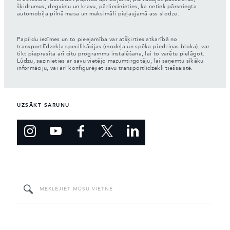
šķidrumus, degvielu un kravu, pārliecinieties, ka netiek pārsniegta
automobiļa pilnā masa un maksimāli pieļaujamā ass slodze.
Papildu iezīmes un to pieejamība var atšķirties atkarībā no
transportlīdzekļa specifikācijas (modeļa un spēka piedziņas bloka), var
tikt pieprasīta arī citu programmu instalēšana, lai to varētu pielāgot.
Lūdzu, sazinieties ar savu vietējo mazumtirgotāju, lai saņemtu sīkāku
informāciju, vai arī konfigurējiet savu transportlīdzekli tiešsaistē.
UZSĀKT SARUNU