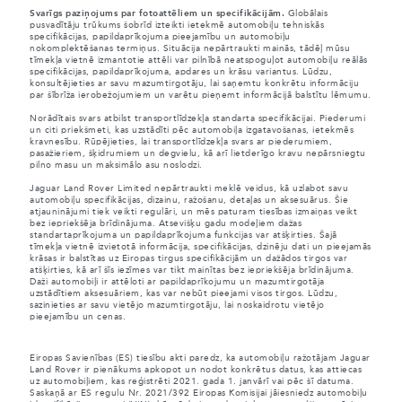
Svarīgs paziņojums par fotoattēliem un specifikācijām.
Globālais
pusvadītāju trūkums šobrīd izteikti ietekmē automobiļu tehniskās
specifikācijas, papildaprīkojuma pieejamību un automobiļu
nokomplektēšanas termiņus. Situācija nepārtraukti mainās, tādēļ mūsu
tīmekļa vietnē izmantotie attēli var pilnībā neatspoguļot automobiļu reālās
specifikācijas, papildaprīkojuma, apdares un krāsu variantus. Lūdzu,
konsultējieties ar savu mazumtirgotāju, lai saņemtu konkrētu informāciju
par šībrīža ierobežojumiem un varētu pieņemt informācijā balstītu lēmumu.
Norādītais svars atbilst transportlīdzekļa standarta specifikācijai. Piederumi
un citi priekšmeti, kas uzstādīti pēc automobiļa izgatavošanas, ietekmēs
kravnesību. Rūpējieties, lai transportlīdzekļa svars ar piederumiem,
pasažieriem, šķidrumiem un degvielu, kā arī lietderīgo kravu nepārsniegtu
pilno masu un maksimālo asu noslodzi.
Jaguar Land Rover Limited nepārtraukti meklē veidus, kā uzlabot savu
automobiļu specifikācijas, dizainu, ražošanu, detaļas un aksesuārus. Šie
atjauninājumi tiek veikti regulāri, un mēs paturam tiesības izmaiņas veikt
bez iepriekšēja brīdinājuma. Atsevišķu gadu modeļiem dažas
standartaprīkojuma un papildaprīkojuma funkcijas var atšķirties. Šajā
tīmekļa vietnē izvietotā informācija, specifikācijas, dzinēju dati un pieejamās
krāsas ir balstītas uz Eiropas tirgus specifikācijām un dažādos tirgos var
atšķirties, kā arī šīs iezīmes var tikt mainītas bez iepriekšēja brīdinājuma.
Daži automobiļi ir attēloti ar papildaprīkojumu un mazumtirgotāja
uzstādītiem aksesuāriem, kas var nebūt pieejami visos tirgos. Lūdzu,
sazinieties ar savu vietējo mazumtirgotāju, lai noskaidrotu vietējo
pieejamību un cenas.
Eiropas Savienības (ES) tiesību akti paredz, ka automobiļu ražotājam Jaguar
Land Rover ir pienākums apkopot un nodot konkrētus datus, kas attiecas
uz automobiļiem, kas reģistrēti 2021. gada 1. janvārī vai pēc šī datuma.
Saskaņā ar ES regulu Nr. 2021/392 Eiropas Komisijai jāiesniedz automobiļu