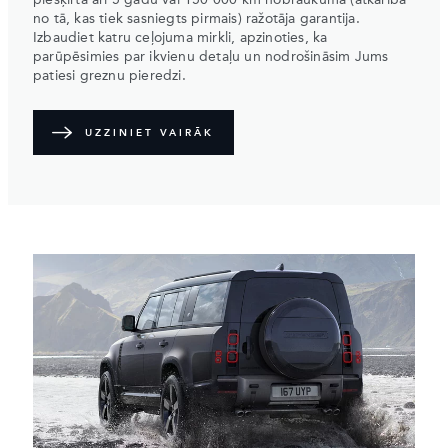
piešķirta arī 5 gadu vai 150 000 km nobraukuma (atkarībā
no tā, kas tiek sasniegts pirmais) ražotāja garantija.
Izbaudiet katru ceļojuma mirkli, apzinoties, ka
parūpēsimies par ikvienu detaļu un nodrošināsim Jums
patiesi greznu pieredzi.
UZZINIET VAIRĀK