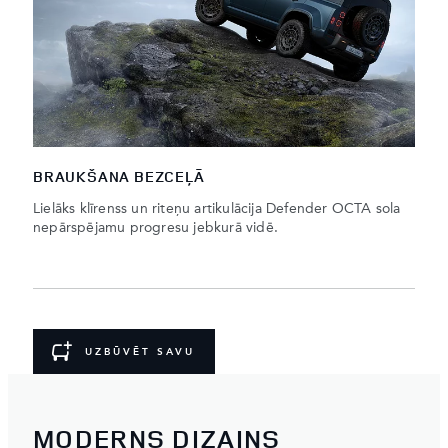
BRAUKŠANA BEZCEĻĀ
Lielāks klīrenss un riteņu artikulācija Defender OCTA sola
nepārspējamu progresu jebkurā vidē.
UZBŪVĒT SAVU
MODERNS DIZAINS