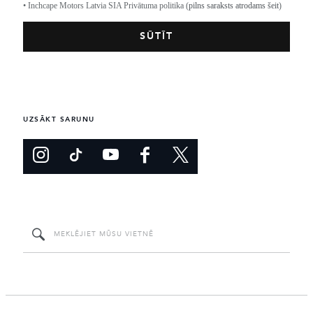
• Inchcape Motors Latvia SIA Privātuma politika (
pilns saraksts atrodams šeit
)
UZSĀKT SARUNU