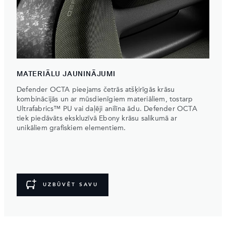
MATERIĀLU JAUNINĀJUMI
Defender OCTA pieejams četrās atšķirīgās krāsu
kombinācijās un ar mūsdienīgiem materiāliem, tostarp
Ultrafabrics™ PU vai daļēji anilīna ādu. Defender OCTA
tiek piedāvāts ekskluzīvā Ebony krāsu salikumā ar
unikāliem grafiskiem elementiem.
UZBŪVĒT SAVU