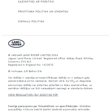
SAZINĀTIES AR PĀRSTĀVI
PRIVĀTUMA POLITIKA UN SĪKDATŅU
SĪKFAILU POLITIKA
© JAGUAR LAND ROVER LIMITED 2026
Jaguar Land Rover Limited: Registered office: Abbey Road, Whitley,
Coventry CV3 4LF.
Registered in England No: 1672070
© Inchcape JLR Baltics SIA
Visi rādītāji ir ražotāja pirmssertifikācijas rādītāji un ir pakļauti gala
apstiprināšanai pirms ražošanas. Ņemiet vērā, ka CO
un degvielas
2
ekonomijas rādītāji var atšķirties atkarībā no disku piemērotības, un
zemākos rādītājus var būt neiespējami sasniegt ar standarta diskiem.
VIEW REGULATION (EU) 2020/740 PDF
Svarīgs paziņojums par fotoattēliem un specifikācijām.
Globālais
pusvadītāju trūkums šobrīd izteikti ietekmē automobiļu tehniskās