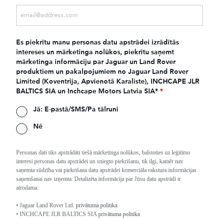
Es piekrītu manu personas datu apstrādei izrādītās
intereses un mārketinga nolūkos, piekrītu saņemt
mārketinga informāciju par Jaguar un Land Rover
produktiem un pakalpojumiem no Jaguar Land Rover
Limited (Koventrija, Apvienotā Karaliste), INCHCAPE JLR
BALTICS SIA un Inchcape Motors Latvia SIA*
*
Jā: E-pastā/SMS/Pa tālruni
Nē
Personas dati tiks apstrādāti tiešā mārketinga nolūkos, balstoties uz leģitīmo
interesi personas datu apstrādei un sniegto piekrišanu, tik ilgi, kamēr nav
saņemta sūdzība vai piekrišana datu apstrādei komerciāla rakstura informācijas
saņemšanai nav izņemta. Detalizēta informācija par Jūsu datu apstrādi ir
atrodama:
• Jaguar Land Rover Ltd.
privātuma politika
• INCHCAPE JLR BALTICS SIA
privātuma politika