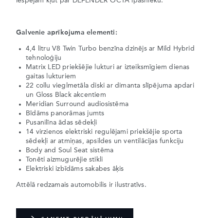
iespējām kļūt par DEFENDER OCTA īpašnieku.
Galvenie aprīkojuma elementi:
4,4 litru V8 Twin Turbo benzīna dzinējs ar Mild Hybrid
tehnoloģiju
Matrix LED priekšējie lukturi ar izteiksmīgiem dienas
gaitas lukturiem
22 collu vieglmetāla diski ar dimanta slīpējuma apdari
un Gloss Black akcentiem
Meridian Surround audiosistēma
Bīdāms panorāmas jumts
Pusanilīna ādas sēdekļi
14 virzienos elektriski regulējami priekšējie sporta
sēdekļi ar atmiņas, apsildes un ventilācijas funkciju
Body and Soul Seat sistēma
Tonēti aizmugurējie stikli
Elektriski izbīdāms sakabes āķis
Attēlā redzamais automobilis ir ilustratīvs.