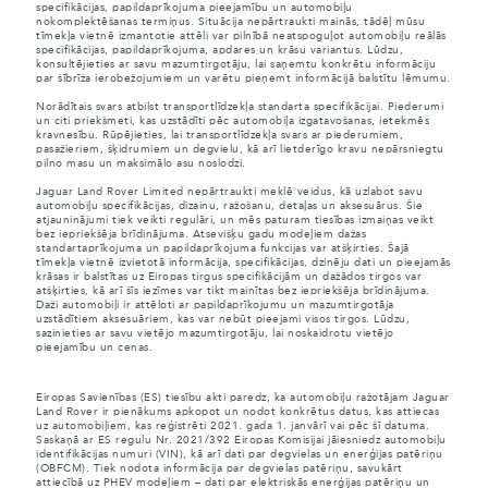
specifikācijas, papildaprīkojuma pieejamību un automobiļu
nokomplektēšanas termiņus. Situācija nepārtraukti mainās, tādēļ mūsu
tīmekļa vietnē izmantotie attēli var pilnībā neatspoguļot automobiļu reālās
specifikācijas, papildaprīkojuma, apdares un krāsu variantus. Lūdzu,
konsultējieties ar savu mazumtirgotāju, lai saņemtu konkrētu informāciju
par šībrīža ierobežojumiem un varētu pieņemt informācijā balstītu lēmumu.
Norādītais svars atbilst transportlīdzekļa standarta specifikācijai. Piederumi
un citi priekšmeti, kas uzstādīti pēc automobiļa izgatavošanas, ietekmēs
kravnesību. Rūpējieties, lai transportlīdzekļa svars ar piederumiem,
pasažieriem, šķidrumiem un degvielu, kā arī lietderīgo kravu nepārsniegtu
pilno masu un maksimālo asu noslodzi.
Jaguar Land Rover Limited nepārtraukti meklē veidus, kā uzlabot savu
automobiļu specifikācijas, dizainu, ražošanu, detaļas un aksesuārus. Šie
atjauninājumi tiek veikti regulāri, un mēs paturam tiesības izmaiņas veikt
bez iepriekšēja brīdinājuma. Atsevišķu gadu modeļiem dažas
standartaprīkojuma un papildaprīkojuma funkcijas var atšķirties. Šajā
tīmekļa vietnē izvietotā informācija, specifikācijas, dzinēju dati un pieejamās
krāsas ir balstītas uz Eiropas tirgus specifikācijām un dažādos tirgos var
atšķirties, kā arī šīs iezīmes var tikt mainītas bez iepriekšēja brīdinājuma.
Daži automobiļi ir attēloti ar papildaprīkojumu un mazumtirgotāja
uzstādītiem aksesuāriem, kas var nebūt pieejami visos tirgos. Lūdzu,
sazinieties ar savu vietējo mazumtirgotāju, lai noskaidrotu vietējo
pieejamību un cenas.
Eiropas Savienības (ES) tiesību akti paredz, ka automobiļu ražotājam Jaguar
Land Rover ir pienākums apkopot un nodot konkrētus datus, kas attiecas
uz automobiļiem, kas reģistrēti 2021. gada 1. janvārī vai pēc šī datuma.
Saskaņā ar ES regulu Nr. 2021/392 Eiropas Komisijai jāiesniedz automobiļu
identifikācijas numuri (VIN), kā arī dati par degvielas un enerģijas patēriņu
(OBFCM). Tiek nodota informācija par degvielas patēriņu, savukārt
attiecībā uz PHEV modeļiem – dati par elektriskās enerģijas patēriņu un