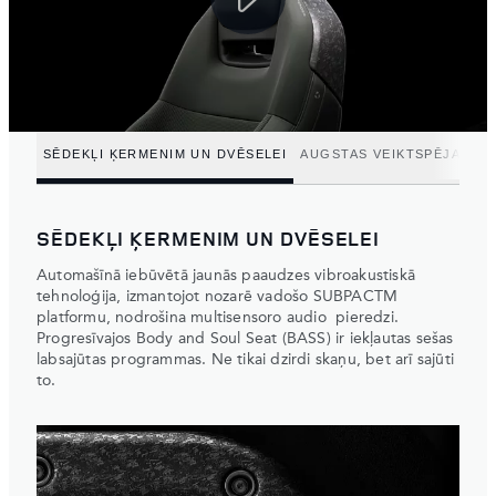
SĒDEKĻI ĶERMENIM UN DVĒSELEI
AUGSTAS VEIKTSPĒJAS SĒ
SĒDEKĻI ĶERMENIM UN DVĒSELEI
Automašīnā iebūvētā jaunās paaudzes vibroakustiskā
tehnoloģija, izmantojot nozarē vadošo SUBPACTM
platformu, nodrošina multisensoro audio pieredzi.
Progresīvajos Body and Soul Seat (BASS) ir iekļautas sešas
labsajūtas programmas. Ne tikai dzirdi skaņu, bet arī sajūti
to.