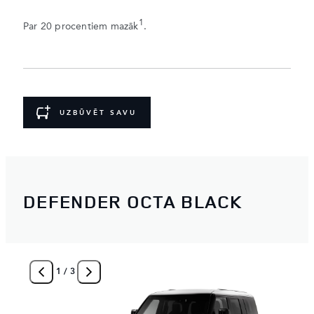
1
Par 20 procentiem mazāk
.
UZBŪVĒT SAVU
DEFENDER OCTA BLACK
1
/
3