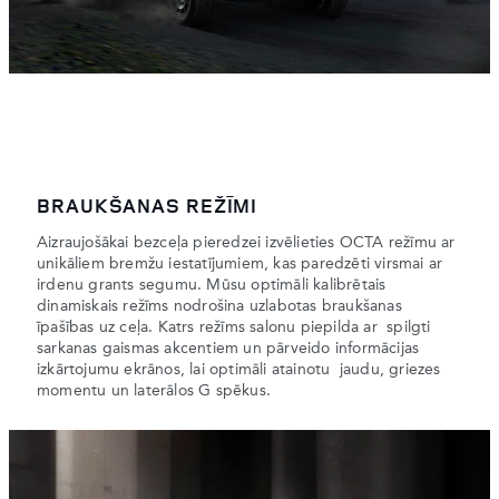
BRAUKŠANAS REŽĪMI
Aizraujošākai bezceļa pieredzei izvēlieties OCTA režīmu ar
unikāliem bremžu iestatījumiem, kas paredzēti virsmai ar
irdenu grants segumu. Mūsu optimāli kalibrētais
dinamiskais režīms nodrošina uzlabotas braukšanas
īpašības uz ceļa. Katrs režīms salonu piepilda ar spilgti
sarkanas gaismas akcentiem un pārveido informācijas
izkārtojumu ekrānos, lai optimāli atainotu jaudu, ​​griezes
momentu un laterālos G spēkus.