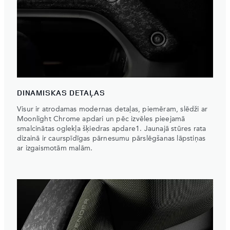
DINAMISKAS DETAĻAS
Visur ir atrodamas modernas detaļas, piemēram, slēdži ar
Moonlight Chrome apdari un pēc izvēles pieejamā
smalcinātas oglekļa šķiedras apdare1. Jaunajā stūres rata
dizainā ir caurspīdīgas pārnesumu pārslēgšanas lāpstiņas
ar izgaismotām malām.