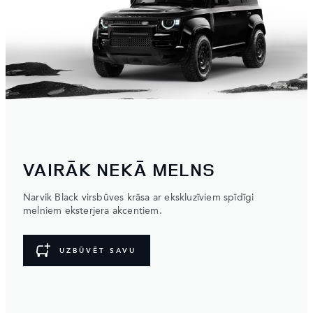
VAIRĀK NEKĀ MELNS
Narvik Black virsbūves krāsa ar ekskluzīviem spīdīgi
melniem eksterjera akcentiem.
UZBŪVĒT SAVU