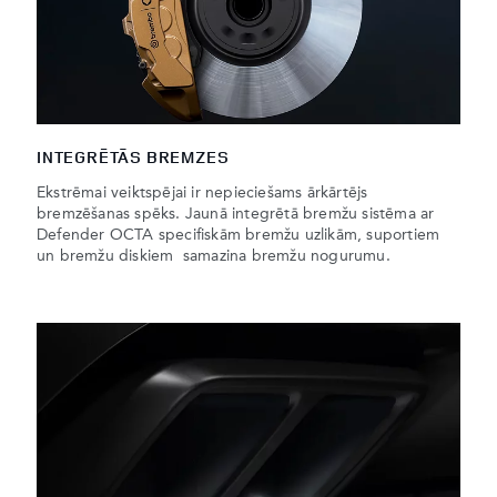
INTEGRĒTĀS BREMZES
Ekstrēmai veiktspējai ir nepieciešams ārkārtējs
bremzēšanas spēks. Jaunā integrētā bremžu sistēma ar
Defender OCTA specifiskām bremžu uzlikām, suportiem
un bremžu diskiem samazina bremžu nogurumu.