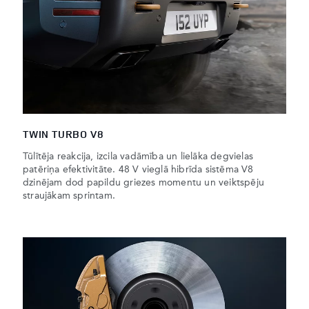
TWIN TURBO V8
Tūlītēja reakcija, izcila vadāmība un lielāka degvielas
patēriņa efektivitāte. 48 V vieglā hibrīda sistēma V8
dzinējam dod papildu griezes momentu un veiktspēju
straujākam sprintam.