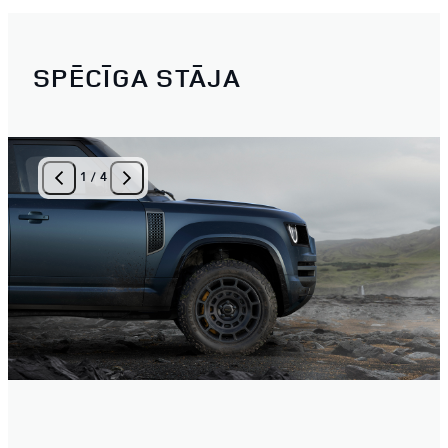
SPĒCĪGA STĀJA
1
/
4