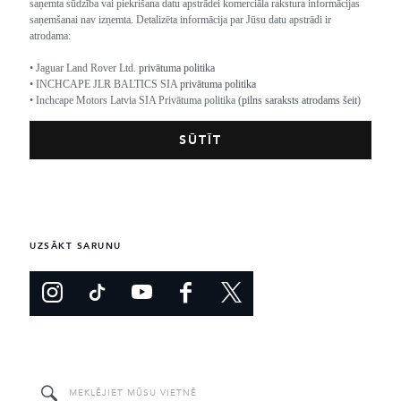
saņemta sūdzība vai piekrišana datu apstrādei komerciāla rakstura informācijas
saņemšanai nav izņemta. Detalizēta informācija par Jūsu datu apstrādi ir
atrodama:
• Jaguar Land Rover Ltd.
privātuma politika
• INCHCAPE JLR BALTICS SIA
privātuma politika
• Inchcape Motors Latvia SIA Privātuma politika (
pilns saraksts atrodams šeit
)
UZSĀKT SARUNU