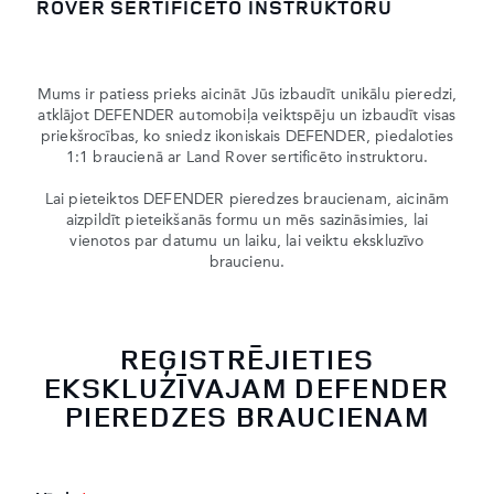
ROVER SERTIFICĒTO INSTRUKTORU
Mums ir patiess prieks aicināt Jūs izbaudīt unikālu pieredzi,
atklājot DEFENDER automobiļa veiktspēju un izbaudīt visas
priekšrocības, ko sniedz ikoniskais DEFENDER, piedaloties
1:1 braucienā ar Land Rover sertificēto instruktoru.
Lai pieteiktos DEFENDER pieredzes braucienam, aicinām
aizpildīt pieteikšanās formu un mēs sazināsimies, lai
vienotos par datumu un laiku, lai veiktu ekskluzīvo
braucienu.
REĢISTRĒJIETIES
EKSKLUZĪVAJAM DEFENDER
PIEREDZES BRAUCIENAM