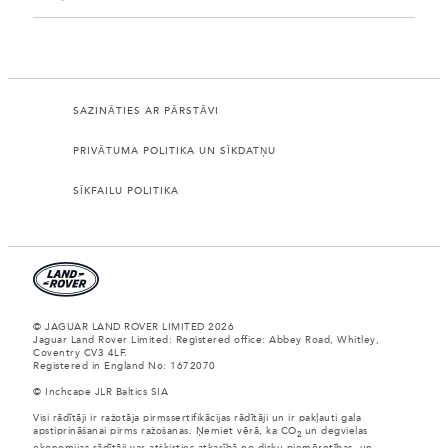
SAZINĀTIES AR PĀRSTĀVI
PRIVĀTUMA POLITIKA UN SĪKDATŅU
SĪKFAILU POLITIKA
© JAGUAR LAND ROVER LIMITED 2026
Jaguar Land Rover Limited: Registered office: Abbey Road, Whitley,
Coventry CV3 4LF.
Registered in England No: 1672070
© Inchcape JLR Baltics SIA
Visi rādītāji ir ražotāja pirmssertifikācijas rādītāji un ir pakļauti gala
apstiprināšanai pirms ražošanas. Ņemiet vērā, ka CO
un degvielas
2