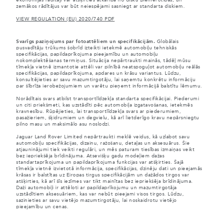
ekonomijas rādītāji var atšķirties atkarībā no disku piemērotības, un
zemākos rādītājus var būt neiespējami sasniegt ar standarta diskiem.
VIEW REGULATION (EU) 2020/740 PDF
Svarīgs paziņojums par fotoattēliem un specifikācijām.
Globālais
pusvadītāju trūkums šobrīd izteikti ietekmē automobiļu tehniskās
specifikācijas, papildaprīkojuma pieejamību un automobiļu
nokomplektēšanas termiņus. Situācija nepārtraukti mainās, tādēļ mūsu
tīmekļa vietnē izmantotie attēli var pilnībā neatspoguļot automobiļu reālās
specifikācijas, papildaprīkojuma, apdares un krāsu variantus. Lūdzu,
konsultējieties ar savu mazumtirgotāju, lai saņemtu konkrētu informāciju
par šībrīža ierobežojumiem un varētu pieņemt informācijā balstītu lēmumu.
Norādītais svars atbilst transportlīdzekļa standarta specifikācijai. Piederumi
un citi priekšmeti, kas uzstādīti pēc automobiļa izgatavošanas, ietekmēs
kravnesību. Rūpējieties, lai transportlīdzekļa svars ar piederumiem,
pasažieriem, šķidrumiem un degvielu, kā arī lietderīgo kravu nepārsniegtu
pilno masu un maksimālo asu noslodzi.
Jaguar Land Rover Limited nepārtraukti meklē veidus, kā uzlabot savu
automobiļu specifikācijas, dizainu, ražošanu, detaļas un aksesuārus. Šie
atjauninājumi tiek veikti regulāri, un mēs paturam tiesības izmaiņas veikt
bez iepriekšēja brīdinājuma. Atsevišķu gadu modeļiem dažas
standartaprīkojuma un papildaprīkojuma funkcijas var atšķirties. Šajā
tīmekļa vietnē izvietotā informācija, specifikācijas, dzinēju dati un pieejamās
krāsas ir balstītas uz Eiropas tirgus specifikācijām un dažādos tirgos var
atšķirties, kā arī šīs iezīmes var tikt mainītas bez iepriekšēja brīdinājuma.
Daži automobiļi ir attēloti ar papildaprīkojumu un mazumtirgotāja
uzstādītiem aksesuāriem, kas var nebūt pieejami visos tirgos. Lūdzu,
sazinieties ar savu vietējo mazumtirgotāju, lai noskaidrotu vietējo
pieejamību un cenas.