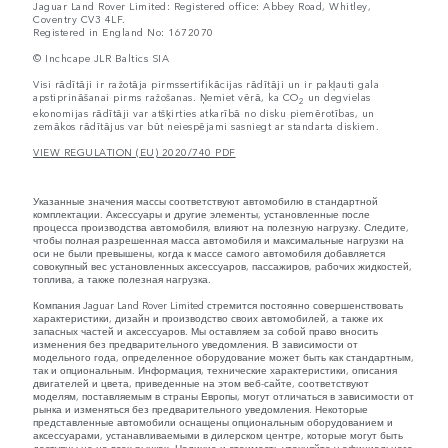
Jaguar Land Rover Limited: Registered office: Abbey Road, Whitley,
Coventry CV3 4LF.
Registered in England No: 1672070
© Inchcape JLR Baltics SIA
Visi rādītāji ir ražotāja pirmssertifikācijas rādītāji un ir pakļauti gala
apstiprināšanai pirms ražošanas. Ņemiet vērā, ka CO
un degvielas
2
ekonomijas rādītāji var atšķirties atkarībā no disku piemērotības, un
zemākos rādītājus var būt neiespējami sasniegt ar standarta diskiem.
VIEW REGULATION (EU) 2020/740 PDF
Указанные значения массы соответствуют автомобилю в стандартной
комплектации. Аксессуары и другие элементы, установленные после
процесса производства автомобиля, влияют на полезную нагрузку. Следите,
чтобы полная разрешенная масса автомобиля и максимальные нагрузки на
оси не были превышены, когда к массе самого автомобиля добавляется
совокупный вес установленных аксессуаров, пассажиров, рабочих жидкостей,
топлива, а также полезная нагрузка.
Компания Jaguar Land Rover Limited стремится постоянно совершенствовать
характеристики, дизайн и производство своих автомобилей, а также их
запасных частей и аксессуаров. Мы оставляем за собой право вносить
изменения без предварительного уведомления. В зависимости от
модельного года, определенное оборудование может быть как стандартным,
так и опциональным. Информация, технические характеристики, описания
двигателей и цвета, приведенные на этом веб-сайте, соответствуют
моделям, поставляемым в страны Европы, могут отличаться в зависимости от
рынка и изменяться без предварительного уведомления. Некоторые
представленные автомобили оснащены опциональным оборудованием и
аксессуарами, устанавливаемыми в дилерском центре, которые могут быть
доступны не на всех рынках. Наличие и стоимость уточняйте у официального