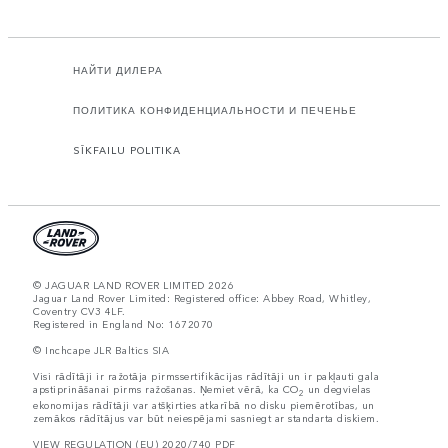
НАЙТИ ДИЛЕРА
ПОЛИТИКА КОНФИДЕНЦИАЛЬНОСТИ И ПЕЧЕНЬЕ
SĪKFAILU POLITIKA
© JAGUAR LAND ROVER LIMITED 2026
Jaguar Land Rover Limited: Registered office: Abbey Road, Whitley,
Coventry CV3 4LF.
Registered in England No: 1672070
© Inchcape JLR Baltics SIA
Visi rādītāji ir ražotāja pirmssertifikācijas rādītāji un ir pakļauti gala
apstiprināšanai pirms ražošanas. Ņemiet vērā, ka CO
un degvielas
2
ekonomijas rādītāji var atšķirties atkarībā no disku piemērotības, un
zemākos rādītājus var būt neiespējami sasniegt ar standarta diskiem.
VIEW REGULATION (EU) 2020/740 PDF