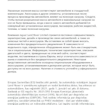
Указанные значения массы соответствуют автомобилю в стандартной
комплектации. Аксессуары и другие элементы, установленные после
процесса производства автомобиля, влияют на полезную нагрузку. Следите,
чтобы полная разрешенная масса автомобиля и максимальные нагрузки на
оси не были превышены, когда к массе самого автомобиля добавляется
совокупный вес установленных аксессуаров, пассажиров, рабочих жидкостей,
топлива, а также полезная нагрузка.
Компания Jaguar Land Rover Limited стремится постоянно совершенствовать
характеристики, дизайн и производство своих автомобилей, а также их
запасных частей и аксессуаров. Мы оставляем за собой право вносить
изменения без предварительного уведомления. В зависимости от
модельного года, определенное оборудование может быть как стандартным,
так и опциональным. Информация, технические характеристики, описания
двигателей и цвета, приведенные на этом веб-сайте, соответствуют
моделям, поставляемым в страны Европы, могут отличаться в зависимости от
рынка и изменяться без предварительного уведомления. Некоторые
представленные автомобили оснащены опциональным оборудованием и
аксессуарами, устанавливаемыми в дилерском центре, которые могут быть
доступны не на всех рынках. Наличие и стоимость уточняйте у официального
дилера.
Eiropas Savienības (ES) tiesību akti paredz, ka automobiļu ražotājam Jaguar
Land Rover ir pienākums apkopot un nodot konkrētus datus, kas attiecas uz
automobiļiem, kas reģistrēti 2021. gada 1. janvārī vai pēc šī datuma.
Saskaņā ar ES regulu Nr. 2021/392 Eiropas Komisijai jāiesniedz
automobiļu identifikācijas numuri (VIN), kā arī dati par degvielas un
enerģijas patēriņu (OBFCM). Tiek nodota informācija par degvielas
patēriņu, savukārt attiecībā uz PHEV modeļiem – dati par elektriskās
enerģijas patēriņu un nobraukto attālumu. Lai iegūtu vairāk informācijas,