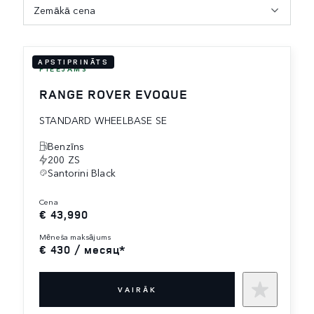
Zemākā cena
APSTIPRINĀTS
PIEEJAMS
RANGE ROVER EVOQUE
STANDARD WHEELBASE SE
Benzīns
200 ZS
Santorini Black
cena
€ 43,990
mēneša maksājums
€ 430 / месяц*
VAIRĀK