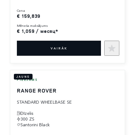
cena
€ 159,839
mēneša maksājums
€ 1,059 / месяц*
VAIRĀK
JAUNS
PIEEJAMS
RANGE ROVER
STANDARD WHEELBASE SE
Dīzelis
300 ZS
Santorini Black