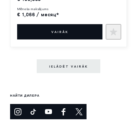
mēneša maksājums
€ 1,066 / месяц*
VAIRĀK
IELĀDĒT VAIRĀK
НАЙТИ ДИЛЕРА