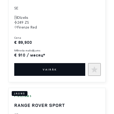
SE
Dīzelis
249 ZS
Firenze Red
cena
€ 89,900
mēneša maksājums
€ 910 / месяц*
VAIRĀK
JAUNS
PIEEJAMS
RANGE ROVER SPORT