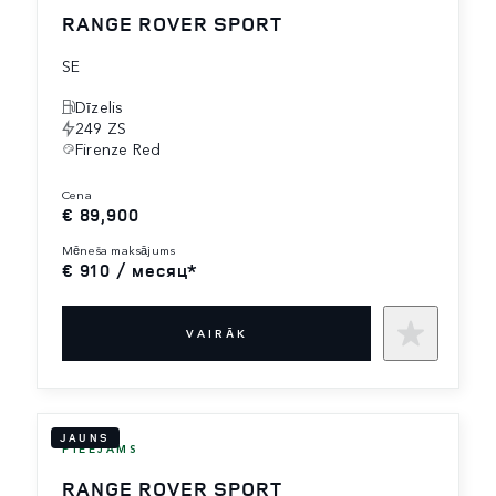
RANGE ROVER SPORT
SE
Dīzelis
249 ZS
Firenze Red
cena
€ 89,900
mēneša maksājums
€ 910 / месяц*
VAIRĀK
JAUNS
PIEEJAMS
RANGE ROVER SPORT