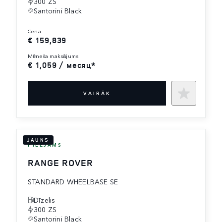
300 ZS
Santorini Black
cena
€ 159,839
mēneša maksājums
€ 1,059 / месяц*
VAIRĀK
JAUNS
PIEEJAMS
RANGE ROVER
STANDARD WHEELBASE SE
Dīzelis
300 ZS
Santorini Black