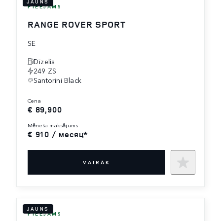
JAUNS
PIEEJAMS
RANGE ROVER SPORT
SE
Dīzelis
249 ZS
Santorini Black
cena
€ 89,900
mēneša maksājums
€ 910 / месяц*
VAIRĀK
JAUNS
PIEEJAMS