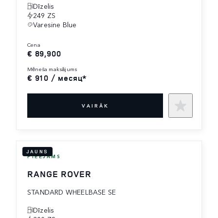
Dīzelis
249 ZS
Varesine Blue
cena
€ 89,900
mēneša maksājums
€ 910 / месяц*
VAIRĀK
JAUNS
PIEEJAMS
RANGE ROVER
STANDARD WHEELBASE SE
Dīzelis