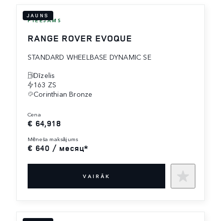
JAUNS
PIEEJAMS
RANGE ROVER EVOQUE
STANDARD WHEELBASE DYNAMIC SE
Dīzelis
163 ZS
Corinthian Bronze
cena
€ 64,918
mēneša maksājums
€ 640 / месяц*
VAIRĀK