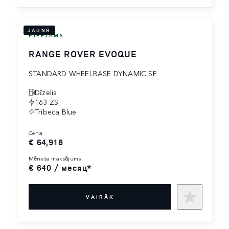
JAUNS
PIEEJAMS
RANGE ROVER EVOQUE
STANDARD WHEELBASE DYNAMIC SE
Dīzelis
163 ZS
Tribeca Blue
cena
€ 64,918
mēneša maksājums
€ 640 / месяц*
VAIRĀK