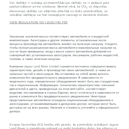
Visi rādītāji ir ražotāja pirmssertifikācijas rādītāji un ir pakļauti gala
apstiprināšanai pirms ražošanas. Ņemiet vērā, ka CO
un degvielas
2
ekonomijas rādītāji var atšķirties atkarībā no disku piemērotības, un
zemākos rādītājus var būt neiespējami sasniegt ar standarta diskiem.
VIEW REGULATION (EU) 2020/740 PDF
Указанные значения массы соответствуют автомобилю в стандартной
комплектации. Аксессуары и другие элементы, установленные после
процесса производства автомобиля, влияют на полезную нагрузку. Следите,
чтобы полная разрешенная масса автомобиля и максимальные нагрузки на
оси не были превышены, когда к массе самого автомобиля добавляется
совокупный вес установленных аксессуаров, пассажиров, рабочих жидкостей,
топлива, а также полезная нагрузка.
Компания Jaguar Land Rover Limited стремится постоянно совершенствовать
характеристики, дизайн и производство своих автомобилей, а также их
запасных частей и аксессуаров. Мы оставляем за собой право вносить
изменения без предварительного уведомления. В зависимости от
модельного года, определенное оборудование может быть как стандартным,
так и опциональным. Информация, технические характеристики, описания
двигателей и цвета, приведенные на этом веб-сайте, соответствуют
моделям, поставляемым в страны Европы, могут отличаться в зависимости от
рынка и изменяться без предварительного уведомления. Некоторые
представленные автомобили оснащены опциональным оборудованием и
аксессуарами, устанавливаемыми в дилерском центре, которые могут быть
доступны не на всех рынках. Наличие и стоимость уточняйте у официального
дилера.
Eiropas Savienības (ES) tiesību akti paredz, ka automobiļu ražotājam Jaguar
Land Rover ir pienākums apkopot un nodot konkrētus datus, kas attiecas uz