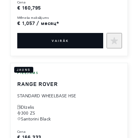
cena
€ 160,795
mēneša maksājums
€ 1,057 / месяц*
VAIRĀK
JAUNS
PIEEJAMS
RANGE ROVER
STANDARD WHEELBASE HSE
Dīzelis
300 ZS
Santorini Black
cena
€ 166,333