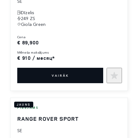
SE
Dīzelis
249 ZS
Giola Green
cena
€ 89,900
mēneša maksājums
€ 910 / месяц*
VAIRĀK
JAUNS
PIEEJAMS
RANGE ROVER SPORT
SE