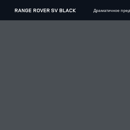
RANGE ROVER SV BLACK
Драматичное предс
НАШИ АВТОМОБИЛИ
ПОДР
RANGE ROVER
СКАЧ
RANGE ROVER SPORT
ЗАКАЗ
RANGE ROVER VELAR
ПОПИС
RANGE ROVER EVOQUE
DISCOVERY
DISCOVERY SPORT