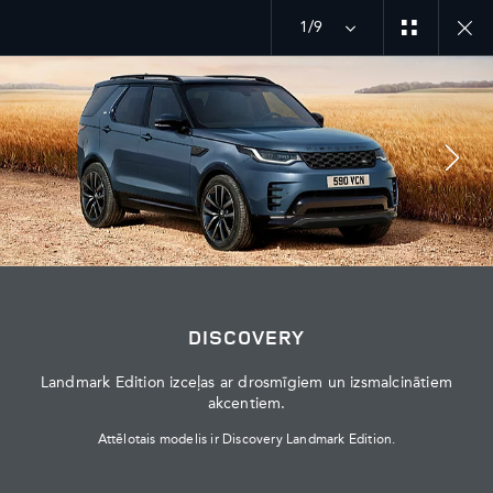
1/9
MENU
UZSĀKT SARUNU
DISCOVERY
Landmark Edition izceļas ar drosmīgiem un izsmalcinātiem
akcentiem.
Attēlotais modelis ir Discovery Landmark Edition.
SAZINĀTIES AR PĀRSTĀVI